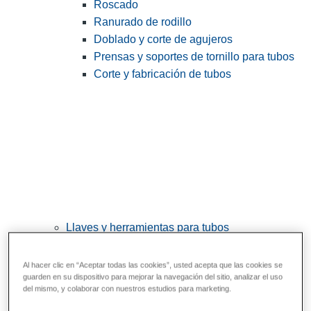
Roscado
Ranurado de rodillo
Doblado y corte de agujeros
Prensas y soportes de tornillo para tubos
Corte y fabricación de tubos
Llaves y herramientas para tubos
View All Llaves y herramientas para tubos
Al hacer clic en “Aceptar todas las cookies”, usted acepta que las cookies se
Llaves
guarden en su dispositivo para mejorar la navegación del sitio, analizar el uso
del mismo, y colaborar con nuestros estudios para marketing.
Curvado y conformado
Reparación y unión de tubos