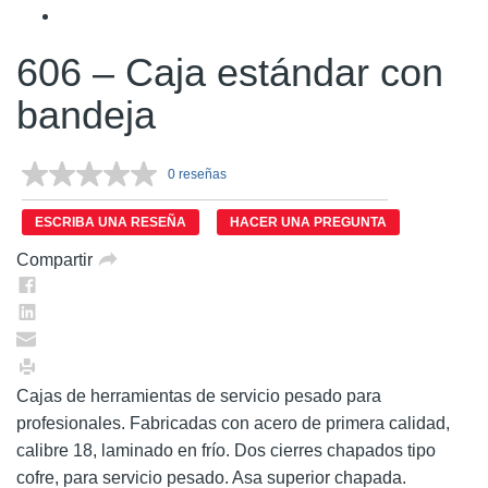
606 – Caja estándar con
bandeja
0 reseñas
Sin
puntuación.
Enlace
ESCRIBA UNA RESEÑA
HACER UNA PREGUNTA
en
la
Compartir
misma
página.
Cajas de herramientas de servicio pesado para
profesionales. Fabricadas con acero de primera calidad,
calibre 18, laminado en frío. Dos cierres chapados tipo
cofre, para servicio pesado. Asa superior chapada.