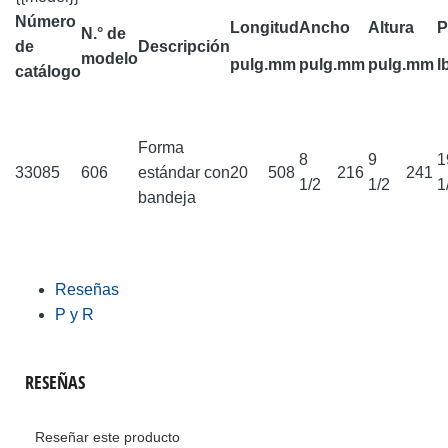
Número
Longitud
Ancho
Altura
P
N.° de
de
Descripción
modelo
pulg.
mm
pulg.
mm
pulg.
mm
l
catálogo
Forma
8
9
1
33085
606
estándar con
20
508
216
241
1/2
1/2
1
bandeja
Reseñas
P y R