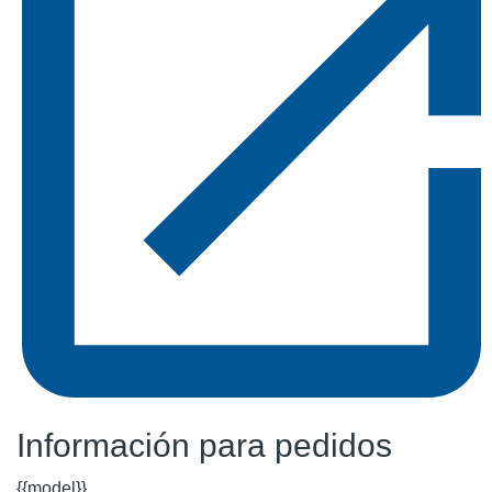
Información para pedidos
{{model}}