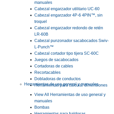
manuales
Cabezal engarzador utilitario UC-60
Cabezal engarzador 4P-6 4PIN™, sin
troquel
Cabezal engarzador redondo de retén
LR-60B
Cabezal punzonador sacabocados Swiv-
L-Punch™
Cabezal cortador tipo tijera SC-60C
Juegos de sacabocados
Cortadoras de cables
Recortacables
Dobladoras de conductos
Herramientas de uso general y manuales
Herramientas para calcular dimensiones
View All Herramientas de uso general y
manuales
Bombas
Herramientas para baldosas