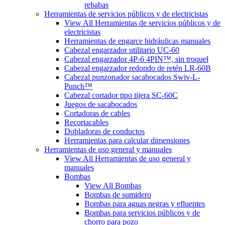
rebabas
Herramientas de servicios públicos y de electricistas
View All Herramientas de servicios públicos y de
electricistas
Herramientas de engarce hidráulicas manuales
Cabezal engarzador utilitario UC-60
Cabezal engarzador 4P-6 4PIN™, sin troquel
Cabezal engarzador redondo de retén LR-60B
Cabezal punzonador sacabocados Swiv-L-
Punch™
Cabezal cortador tipo tijera SC-60C
Juegos de sacabocados
Cortadoras de cables
Recortacables
Dobladoras de conductos
Herramientas para calcular dimensiones
Herramientas de uso general y manuales
View All Herramientas de uso general y
manuales
Bombas
View All Bombas
Bombas de sumidero
Bombas para aguas negras y efluentes
Bombas para servicios públicos y de
chorro para pozo