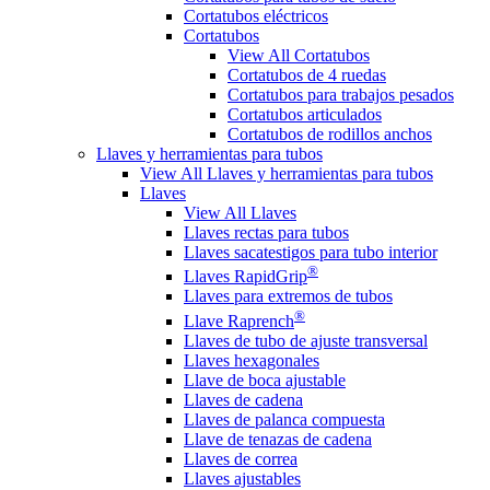
Cortatubos eléctricos
Cortatubos
View All Cortatubos
Cortatubos de 4 ruedas
Cortatubos para trabajos pesados
Cortatubos articulados
Cortatubos de rodillos anchos
Llaves y herramientas para tubos
View All Llaves y herramientas para tubos
Llaves
View All Llaves
Llaves rectas para tubos
Llaves sacatestigos para tubo interior
®
Llaves RapidGrip
Llaves para extremos de tubos
®
Llave Raprench
Llaves de tubo de ajuste transversal
Llaves hexagonales
Llave de boca ajustable
Llaves de cadena
Llaves de palanca compuesta
Llave de tenazas de cadena
Llaves de correa
Llaves ajustables