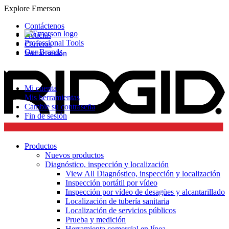
Explore Emerson
Contáctenos
Noticias
Professional Tools
Carreras
Our Brands
Iniciar sesión
Mi cuenta
Mis herramientas
Cambie su contraseña
Fin de sesión
Productos
Nuevos productos
Diagnóstico, inspección y localización
View All Diagnóstico, inspección y localización
Inspección portátil por vídeo
Inspección por vídeo de desagües y alcantarillado
Localización de tubería sanitaria
Localización de servicios públicos
Prueba y medición
Herramienta comercial en línea