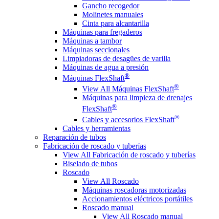
Gancho recogedor
Molinetes manuales
Cinta para alcantarilla
Máquinas para fregaderos
Máquinas a tambor
Máquinas seccionales
Limpiadoras de desagües de varilla
Máquinas de agua a presión
®
Máquinas FlexShaft
®
View All Máquinas FlexShaft
Máquinas para limpieza de drenajes
®
FlexShaft
®
Cables y accesorios FlexShaft
Cables y herramientas
Reparación de tubos
Fabricación de roscado y tuberías
View All Fabricación de roscado y tuberías
Biselado de tubos
Roscado
View All Roscado
Máquinas roscadoras motorizadas
Accionamientos eléctricos portátiles
Roscado manual
View All Roscado manual