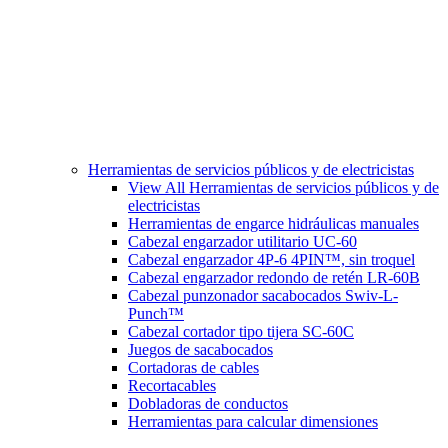
Herramientas de servicios públicos y de electricistas
View All Herramientas de servicios públicos y de
electricistas
Herramientas de engarce hidráulicas manuales
Cabezal engarzador utilitario UC-60
Cabezal engarzador 4P-6 4PIN™, sin troquel
Cabezal engarzador redondo de retén LR-60B
Cabezal punzonador sacabocados Swiv-L-
Punch™
Cabezal cortador tipo tijera SC-60C
Juegos de sacabocados
Cortadoras de cables
Recortacables
Dobladoras de conductos
Herramientas para calcular dimensiones