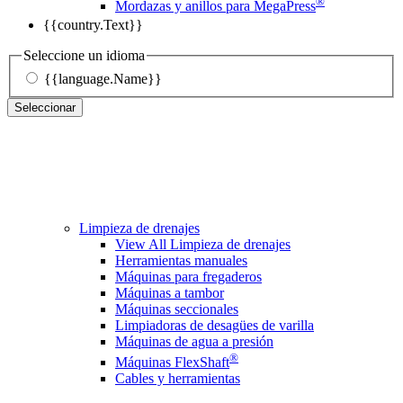
®
Mordazas y anillos para MegaPress
{{country.Text}}
Seleccione un idioma
{{language.Name}}
Seleccionar
Limpieza de drenajes
View All Limpieza de drenajes
Herramientas manuales
Máquinas para fregaderos
Máquinas a tambor
Máquinas seccionales
Limpiadoras de desagües de varilla
Máquinas de agua a presión
®
Máquinas FlexShaft
Cables y herramientas