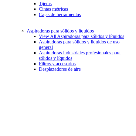
Tijeras
Cintas métricas
Cajas de herramientas
Aspiradoras para sólidos y líquidos
View All Aspiradoras para sólidos y líquidos
Aspiradoras para sólidos y líquidos de uso
general
Aspiradoras industriales profesionales para
sólidos y líquidos
Filtros y accesorios
Desplazadores de aire