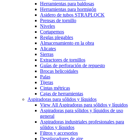
Herramientas para baldosas
Herramientas para hormigón
Asidero de tubos STRAPLOCK
Prensas de tornillo
Niveles
Cortapernos
Reglas plegables
Almacenamiento en la obra
Alicates
Sierras
Extractores de tornillos
Guías de perforación de repuesto
Brocas helicoidales
Palas
Tijeras
Cintas métricas
Cajas de herramientas
Aspiradoras para sólidos y líquidos
View All Aspiradoras para sólidos y líquidos
Aspiradoras para sólidos y líquidos de uso
general
Aspiradoras industriales profesionales para
sólidos y líquidos
Filtros y accesorios
Desplazadores de aire