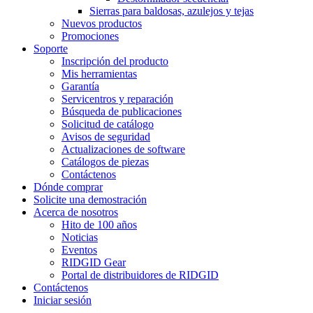
Sierras para baldosas, azulejos y tejas
Nuevos productos
Promociones
Soporte
Inscripción del producto
Mis herramientas
Garantía
Servicentros y reparación
Búsqueda de publicaciones
Solicitud de catálogo
Avisos de seguridad
Actualizaciones de software
Catálogos de piezas
Contáctenos
Dónde comprar
Solicite una demostración
Acerca de nosotros
Hito de 100 años
Noticias
Eventos
RIDGID Gear
Portal de distribuidores de RIDGID
Contáctenos
Iniciar sesión