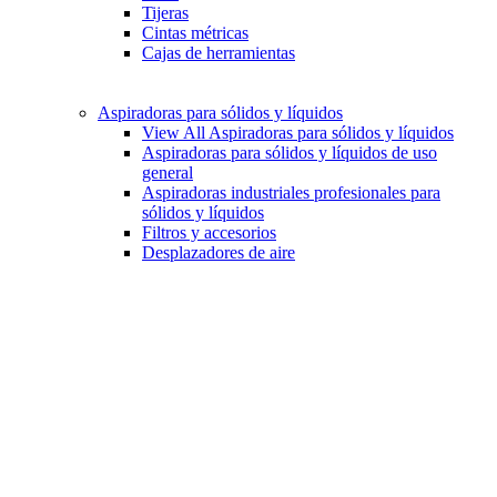
Tijeras
Cintas métricas
Cajas de herramientas
Aspiradoras para sólidos y líquidos
View All Aspiradoras para sólidos y líquidos
Aspiradoras para sólidos y líquidos de uso
general
Aspiradoras industriales profesionales para
sólidos y líquidos
Filtros y accesorios
Desplazadores de aire