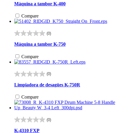
de
Máquina a tambor K-400
5
estrellas.
Compare
1
reseña
(0)
0.0
de
Máquina a tambor K-750
5
estrellas.
Compare
(0)
0.0
de
Limpiadora de desagües K-750R
5
estrellas.
Compare
(0)
0.0
de
K-4310 FXP
5