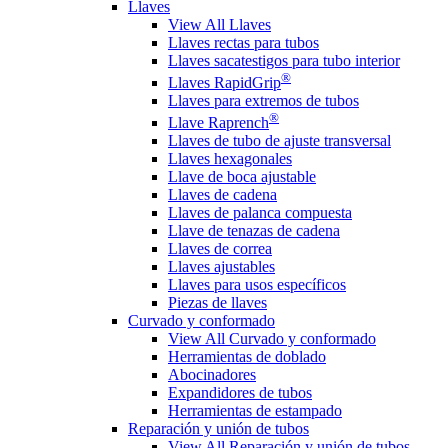
Llaves
View All Llaves
Llaves rectas para tubos
Llaves sacatestigos para tubo interior
®
Llaves RapidGrip
Llaves para extremos de tubos
®
Llave Raprench
Llaves de tubo de ajuste transversal
Llaves hexagonales
Llave de boca ajustable
Llaves de cadena
Llaves de palanca compuesta
Llave de tenazas de cadena
Llaves de correa
Llaves ajustables
Llaves para usos específicos
Piezas de llaves
Curvado y conformado
View All Curvado y conformado
Herramientas de doblado
Abocinadores
Expandidores de tubos
Herramientas de estampado
Reparación y unión de tubos
View All Reparación y unión de tubos