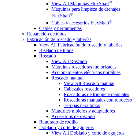
®
View All Máquinas FlexShaft
Máquinas para limpieza de drenajes
®
FlexShaft
®
Cables y accesorios FlexShaft
Cables y herramientas
Reparación de tubos
Fabricación de roscado y tuberías
View All Fabricación de roscado y tuberías
Biselado de tubos
Roscado
View All Roscado
Máquinas roscadoras motorizadas
Accionamientos eléctricos portátiles
Roscado manual
View All Roscado manual
Cabezales roscadores
Roscadoras de trinquete manuales
Roscadoras manuales con retroceso
Terrajas para tubos
Mandriles nipleros y adaptadores
Accesorios de roscado
Ranurado de rodillo
Doblado y corte de agujeros
View All Doblado y corte de agujeros