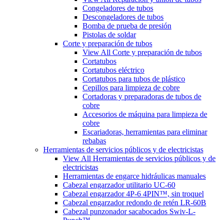
Congeladores de tubos
Descongeladores de tubos
Bomba de prueba de presión
Pistolas de soldar
Corte y preparación de tubos
View All Corte y preparación de tubos
Cortatubos
Cortatubos eléctrico
Cortatubos para tubos de plástico
Cepillos para limpieza de cobre
Cortadoras y preparadoras de tubos de
cobre
Accesorios de máquina para limpieza de
cobre
Escariadoras, herramientas para eliminar
rebabas
Herramientas de servicios públicos y de electricistas
View All Herramientas de servicios públicos y de
electricistas
Herramientas de engarce hidráulicas manuales
Cabezal engarzador utilitario UC-60
Cabezal engarzador 4P-6 4PIN™, sin troquel
Cabezal engarzador redondo de retén LR-60B
Cabezal punzonador sacabocados Swiv-L-