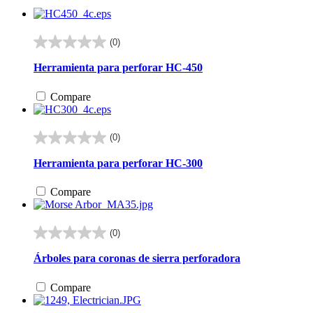
(0)
0.0
de
Herramienta para perforar HC-450
5
estrellas.
Compare
(0)
0.0
de
Herramienta para perforar HC-300
5
estrellas.
Compare
(0)
0.0
de
Árboles para coronas de sierra perforadora
5
estrellas.
Compare