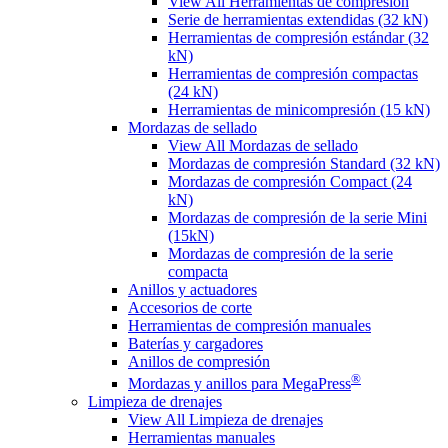
View All Herramientas de compresión
Serie de herramientas extendidas (32 kN)
Herramientas de compresión estándar (32
kN)
Herramientas de compresión compactas
(24 kN)
Herramientas de minicompresión (15 kN)
Mordazas de sellado
View All Mordazas de sellado
Mordazas de compresión Standard (32 kN)
Mordazas de compresión Compact (24
kN)
Mordazas de compresión de la serie Mini
(15kN)
Mordazas de compresión de la serie
compacta
Anillos y actuadores
Accesorios de corte
Herramientas de compresión manuales
Baterías y cargadores
Anillos de compresión
®
Mordazas y anillos para MegaPress
Limpieza de drenajes
View All Limpieza de drenajes
Herramientas manuales