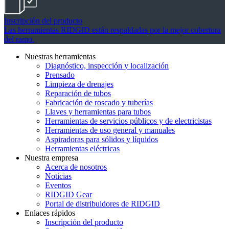
Inscripción del producto
Las herramientas RIDGID están respaldadas por la mejor cobertura
del ramo.
Nuestras herramientas
Diagnóstico, inspección y localización
Prensado
Limpieza de drenajes
Reparación de tubos
Fabricación de roscado y tuberías
Llaves y herramientas para tubos
Herramientas de servicios públicos y de electricistas
Herramientas de uso general y manuales
Aspiradoras para sólidos y líquidos
Herramientas eléctricas
Nuestra empresa
Acerca de nosotros
Noticias
Eventos
RIDGID Gear
Portal de distribuidores de RIDGID
Enlaces rápidos
Inscripción del producto