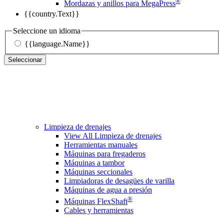
®
Mordazas y anillos para MegaPress
{{country.Text}}
Seleccione un idioma
{{language.Name}}
Seleccionar
Limpieza de drenajes
View All Limpieza de drenajes
Herramientas manuales
Máquinas para fregaderos
Máquinas a tambor
Máquinas seccionales
Limpiadoras de desagües de varilla
Máquinas de agua a presión
®
Máquinas FlexShaft
Cables y herramientas