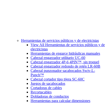
Herramientas de servicios públicos y de electricistas
View All Herramientas de servicios públicos y de
electricistas
Herramientas de engarce hidráulicas manuales
Cabezal engarzador utilitario UC-60
Cabezal engarzador 4P-6 4PIN™, sin troquel
Cabezal engarzador redondo de retén LR-60B
Cabezal punzonador sacabocados Swiv-L-
Punch™
Cabezal cortador tipo tijera SC-60C
Juegos de sacabocados
Cortadoras de cables
Recortacables
Dobladoras de conductos
Herramientas para calcular dimensiones