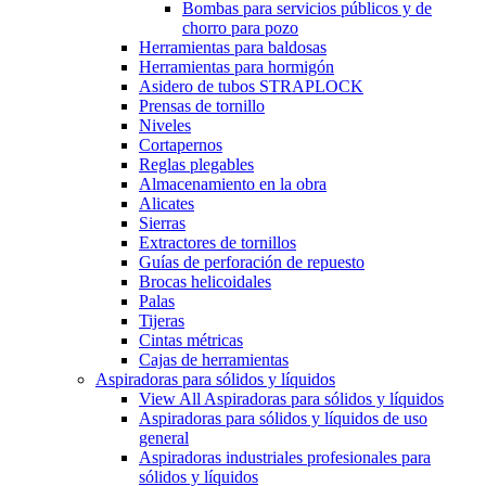
Bombas para servicios públicos y de
chorro para pozo
Herramientas para baldosas
Herramientas para hormigón
Asidero de tubos STRAPLOCK
Prensas de tornillo
Niveles
Cortapernos
Reglas plegables
Almacenamiento en la obra
Alicates
Sierras
Extractores de tornillos
Guías de perforación de repuesto
Brocas helicoidales
Palas
Tijeras
Cintas métricas
Cajas de herramientas
Aspiradoras para sólidos y líquidos
View All Aspiradoras para sólidos y líquidos
Aspiradoras para sólidos y líquidos de uso
general
Aspiradoras industriales profesionales para
sólidos y líquidos