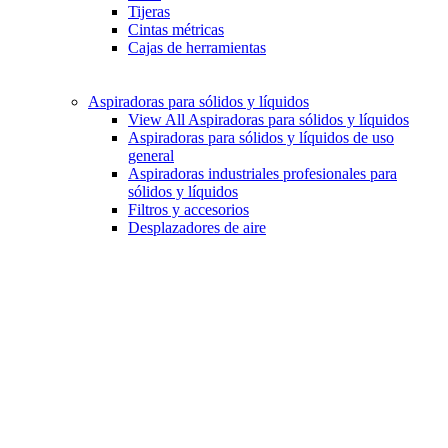
Tijeras
Cintas métricas
Cajas de herramientas
Aspiradoras para sólidos y líquidos
View All Aspiradoras para sólidos y líquidos
Aspiradoras para sólidos y líquidos de uso
general
Aspiradoras industriales profesionales para
sólidos y líquidos
Filtros y accesorios
Desplazadores de aire