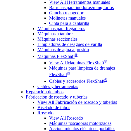
View All Herramientas manuales
Barrenas para inodoros/mingitorios
Gancho recogedor
Molinetes manuales
Cinta para alcantarilla
Máquinas para fregaderos
Máquinas a tambor
Máquinas seccionales
Limpiadoras de desagües de varilla
Máquinas de agua a presión
®
Máquinas FlexShaft
®
View All Máquinas FlexShaft
Máquinas para limpieza de drenajes
®
FlexShaft
®
Cables y accesorios FlexShaft
Cables y herramientas
Reparación de tubos
Fabricación de roscado y tuberías
View All Fabricación de roscado y tuberías
Biselado de tubos
Roscado
View All Roscado
Máquinas roscadoras motorizadas
Accionamientos eléctricos portátiles