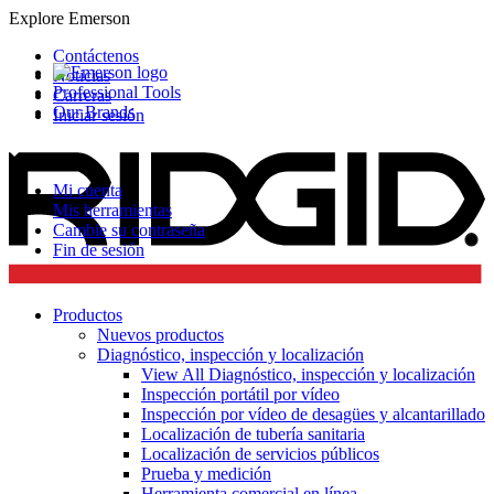
Explore Emerson
Contáctenos
Noticias
Professional Tools
Carreras
Our Brands
Iniciar sesión
Mi cuenta
Mis herramientas
Cambie su contraseña
Fin de sesión
Productos
Nuevos productos
Diagnóstico, inspección y localización
View All Diagnóstico, inspección y localización
Inspección portátil por vídeo
Inspección por vídeo de desagües y alcantarillado
Localización de tubería sanitaria
Localización de servicios públicos
Prueba y medición
Herramienta comercial en línea