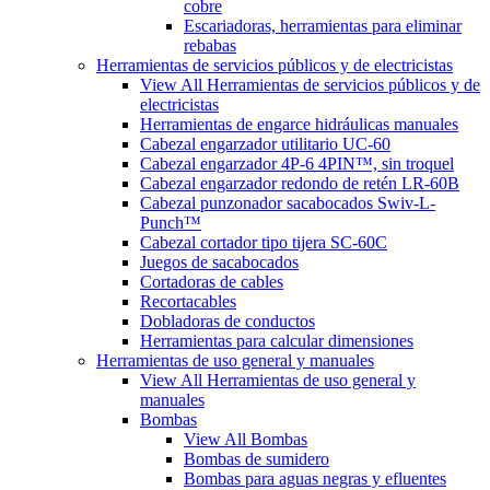
cobre
Escariadoras, herramientas para eliminar
rebabas
Herramientas de servicios públicos y de electricistas
View All Herramientas de servicios públicos y de
electricistas
Herramientas de engarce hidráulicas manuales
Cabezal engarzador utilitario UC-60
Cabezal engarzador 4P-6 4PIN™, sin troquel
Cabezal engarzador redondo de retén LR-60B
Cabezal punzonador sacabocados Swiv-L-
Punch™
Cabezal cortador tipo tijera SC-60C
Juegos de sacabocados
Cortadoras de cables
Recortacables
Dobladoras de conductos
Herramientas para calcular dimensiones
Herramientas de uso general y manuales
View All Herramientas de uso general y
manuales
Bombas
View All Bombas
Bombas de sumidero
Bombas para aguas negras y efluentes