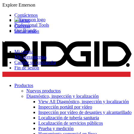
Explore Emerson
Contáctenos
Noticias
Professional Tools
Carreras
Our Brands
Iniciar sesión
Mi cuenta
Mis herramientas
Cambie su contraseña
Fin de sesión
Productos
Nuevos productos
Diagnóstico, inspección y localización
View All Diagnóstico, inspección y localización
Inspección portátil por vídeo
Inspección por vídeo de desagües y alcantarillado
Localización de tubería sanitaria
Localización de servicios públicos
Prueba y medición
Herramienta comercial en línea