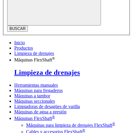
BUSCAR
Inicio
Productos
Limpieza de drenajes
®
Máquinas FlexShaft
Limpieza de drenajes
Herramientas manuales
Máquinas para fregaderos
Máquinas a tambor
Máquinas seccionales
Limpiadoras de desagües de varilla
Máquinas de agua a presión
®
Máquinas FlexShaft
®
Máquinas para limpieza de drenajes FlexShaft
®
Cables y accesorios FlexShaft