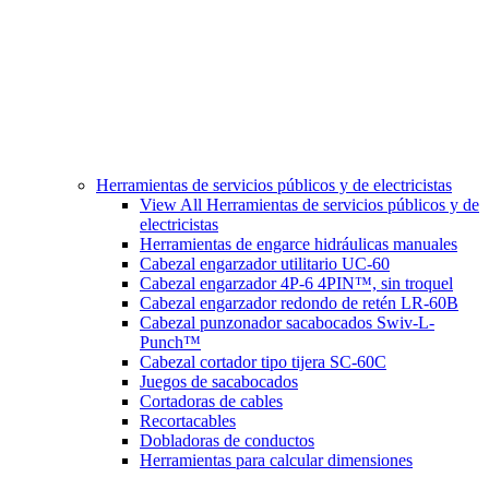
Herramientas de servicios públicos y de electricistas
View All Herramientas de servicios públicos y de
electricistas
Herramientas de engarce hidráulicas manuales
Cabezal engarzador utilitario UC-60
Cabezal engarzador 4P-6 4PIN™, sin troquel
Cabezal engarzador redondo de retén LR-60B
Cabezal punzonador sacabocados Swiv-L-
Punch™
Cabezal cortador tipo tijera SC-60C
Juegos de sacabocados
Cortadoras de cables
Recortacables
Dobladoras de conductos
Herramientas para calcular dimensiones