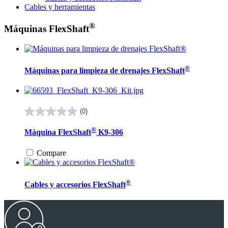
Cables y herramientas
®
Máquinas FlexShaft
®
Máquinas para limpieza de drenajes FlexShaft
(0)
0.0
de
®
Máquina FlexShaft
K9-306
5
estrellas.
Compare
®
Cables y accesorios FlexShaft