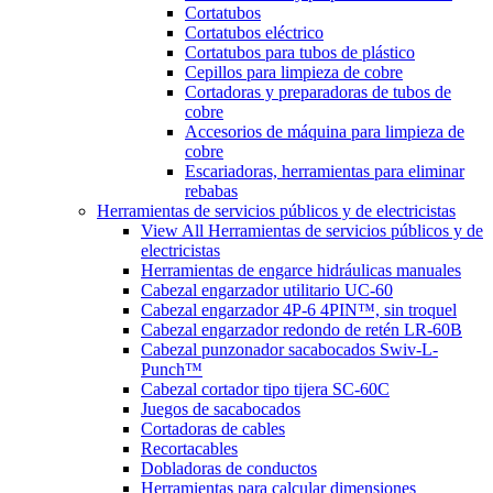
Cortatubos
Cortatubos eléctrico
Cortatubos para tubos de plástico
Cepillos para limpieza de cobre
Cortadoras y preparadoras de tubos de
cobre
Accesorios de máquina para limpieza de
cobre
Escariadoras, herramientas para eliminar
rebabas
Herramientas de servicios públicos y de electricistas
View All Herramientas de servicios públicos y de
electricistas
Herramientas de engarce hidráulicas manuales
Cabezal engarzador utilitario UC-60
Cabezal engarzador 4P-6 4PIN™, sin troquel
Cabezal engarzador redondo de retén LR-60B
Cabezal punzonador sacabocados Swiv-L-
Punch™
Cabezal cortador tipo tijera SC-60C
Juegos de sacabocados
Cortadoras de cables
Recortacables
Dobladoras de conductos
Herramientas para calcular dimensiones