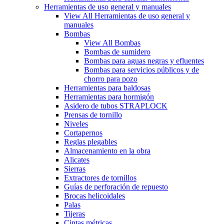
Herramientas de uso general y manuales
View All Herramientas de uso general y
manuales
Bombas
View All Bombas
Bombas de sumidero
Bombas para aguas negras y efluentes
Bombas para servicios públicos y de
chorro para pozo
Herramientas para baldosas
Herramientas para hormigón
Asidero de tubos STRAPLOCK
Prensas de tornillo
Niveles
Cortapernos
Reglas plegables
Almacenamiento en la obra
Alicates
Sierras
Extractores de tornillos
Guías de perforación de repuesto
Brocas helicoidales
Palas
Tijeras
Cintas métricas