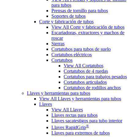
para tubos
Prensas de tornillo para tubos
Soportes de tubos
Corte y fabricación de tubos
View All Corte y fabricación de tubos
Escariadoras, extractores y machos de
roscar
Sierras
Cortatubos para tubos de suelo
Cortatubos eléctricos
Cortatubos
View All Cortatubos
Cortatubos de 4 ruedas
Cortatubos para trabajos pesados
Cortatubos articulados
Cortatubos de rodillos anchos
Llaves y herramientas para tubos
View All Llaves y herramientas para tubos
Llaves
View All Llaves
Llaves rectas para tubos
Llaves sacatestigos para tubo interior
®
Llaves RapidGrip
Llaves para extremos de tubos