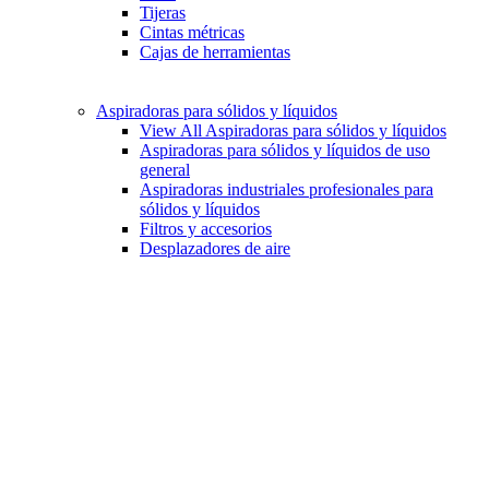
Tijeras
Cintas métricas
Cajas de herramientas
Aspiradoras para sólidos y líquidos
View All Aspiradoras para sólidos y líquidos
Aspiradoras para sólidos y líquidos de uso
general
Aspiradoras industriales profesionales para
sólidos y líquidos
Filtros y accesorios
Desplazadores de aire