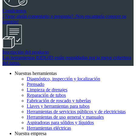
Contáctenos
¿Tiene algún comentario o pregunta? ¡Nos encantaría conocer su
opinión!
Inscripción del producto
Las herramientas RIDGID están respaldadas por la mejor cobertura
del ramo.
Nuestras herramientas
Diagnóstico, inspección y localización
Prensado
Limpieza de drenajes
Reparación de tubos
Fabricación de roscado y tuberías
Llaves y herramientas para tubos
Herramientas de servicios públicos y de electricistas
Herramientas de uso general y manuales
Aspiradoras para sólidos y líquidos
Herramientas eléctricas
Nuestra empresa