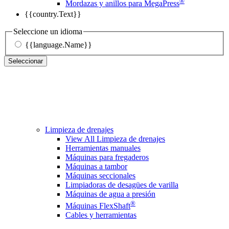
®
Mordazas y anillos para MegaPress
{{country.Text}}
Seleccione un idioma
{{language.Name}}
Seleccionar
Limpieza de drenajes
View All Limpieza de drenajes
Herramientas manuales
Máquinas para fregaderos
Máquinas a tambor
Máquinas seccionales
Limpiadoras de desagües de varilla
Máquinas de agua a presión
®
Máquinas FlexShaft
Cables y herramientas