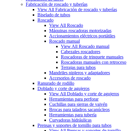
Fabricación de roscado y tuberías
View All Fabricación de roscado y tuberías
Biselado de tubos
Roscado
View All Roscado
Máquinas roscadoras motorizadas
Accionamientos eléctricos portátiles
Roscado manual
View All Roscado manual
Cabezales roscadores
Roscadoras de trinquete manuales
Roscadoras manuales con retroceso
Terrajas para tubos
Mandriles nipleros y adaptadores
Accesorios de roscado
Ranurado de rodillo
Doblado y corte de agujeros
View All Doblado y corte de agujeros
Herramientas para perforar
Cuchillas para sierras de vaivén
Brocas para taladros sacanúcleos
Herramientas para tubería
Curvadoras hidráulicas
Prensas y soportes de tornillo para tubos
View All Prensas y soportes de tornillo