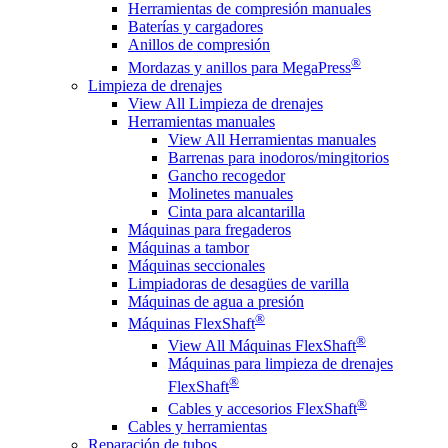
Herramientas de compresión manuales
Baterías y cargadores
Anillos de compresión
®
Mordazas y anillos para MegaPress
Limpieza de drenajes
View All Limpieza de drenajes
Herramientas manuales
View All Herramientas manuales
Barrenas para inodoros/mingitorios
Gancho recogedor
Molinetes manuales
Cinta para alcantarilla
Máquinas para fregaderos
Máquinas a tambor
Máquinas seccionales
Limpiadoras de desagües de varilla
Máquinas de agua a presión
®
Máquinas FlexShaft
®
View All Máquinas FlexShaft
Máquinas para limpieza de drenajes
®
FlexShaft
®
Cables y accesorios FlexShaft
Cables y herramientas
Reparación de tubos