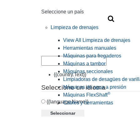
Seleccione un país
Limpieza de drenajes
View All Limpieza de drenajes
Herramientas manuales
Máquinas para fregaderos
Máquinas a tambor
Máquinas seccionales
{{country.Text}}
Limpiadoras de desagües de varill
Seleccione un idioma
Máquinas de agua a presión
®
Máquinas FlexShaft
{{language.Name}}
Cables y herramientas
Seleccionar