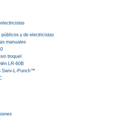
electricistas
públicos y de electricistas
cas manuales
60
in troquel
etén LR-60B
s Swiv-L-Punch™
C
siones