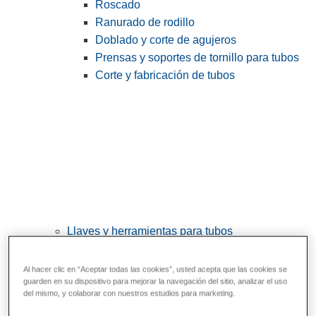
Roscado
Ranurado de rodillo
Doblado y corte de agujeros
Prensas y soportes de tornillo para tubos
Corte y fabricación de tubos
Llaves y herramientas para tubos
View All Llaves y herramientas para tubos
Al hacer clic en “Aceptar todas las cookies”, usted acepta que las cookies se
Llaves
guarden en su dispositivo para mejorar la navegación del sitio, analizar el uso
del mismo, y colaborar con nuestros estudios para marketing.
Curvado y conformado
Reparación y unión de tubos