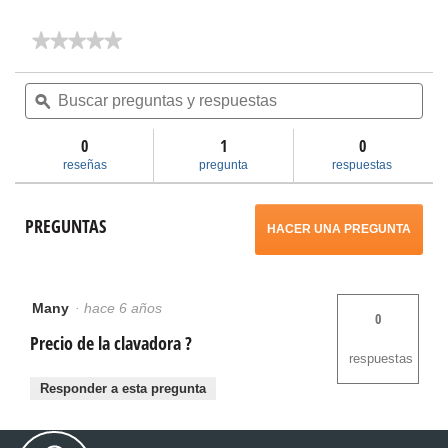
.
★★★★★
★★★★★
Con
No
hay
Buscar
Bus
esta
valoraciones
preguntas
ϙ
pre
de
y
y
acción
Clavadora
respuestas
res
de
0
1
0
mano
se
reseñas
pregunta
respuestas
de
tamaño
abrirá
completo
PREGUNTAS
de
HACER UNA PREGUNTA
3-
un
1/2
pulg.
cuadro
Many
·
hace 6 años
0
de
Precio de la clavadora ?
diálogo.
respuestas
Responder a esta pregunta