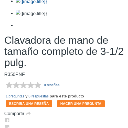
Clavadora de mano de
tamaño completo de 3-1/2
pulg.
R350PNF
0 reseñas
Sin
puntuación.
y
para este producto
Enlace
1 preguntas
0 respuestas
en
ESCRIBA UNA RESEÑA
HACER UNA PREGUNTA
la
misma
Compartir
página.