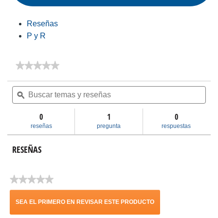
Reseñas
P y R
★★★★★
★★★★★
No
hay
Buscar
Bus
valoraciones
temas
ϙ
tem
de
y
y
Clavadora
reseñas
res
de
0
1
0
mano
reseñas
pregunta
respuestas
de
tamaño
completo
RESEÑAS
de
3-
1/2
pulg.
★★★★★
Sin
puntuación
SEA EL PRIMERO EN REVISAR ESTE PRODUCTO