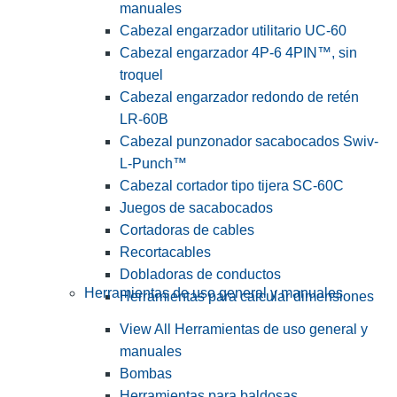
manuales
Cabezal engarzador utilitario UC-60
Cabezal engarzador 4P-6 4PIN™, sin
troquel
Cabezal engarzador redondo de retén
LR-60B
Cabezal punzonador sacabocados Swiv-
L-Punch™
Cabezal cortador tipo tijera SC-60C
Juegos de sacabocados
Cortadoras de cables
Recortacables
Dobladoras de conductos
Herramientas de uso general y manuales
Herramientas para calcular dimensiones
View All Herramientas de uso general y
manuales
Bombas
Herramientas para baldosas