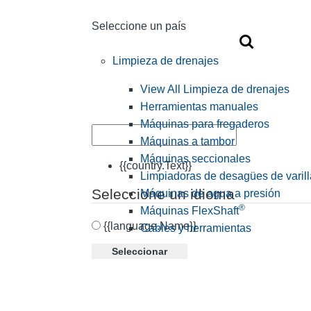
Seleccione un país
Limpieza de drenajes
View All Limpieza de drenajes
Herramientas manuales
Máquinas para fregaderos
Máquinas a tambor
Máquinas seccionales
{{country.Text}}
Limpiadoras de desagües de varill
Seleccione un idioma
Máquinas de agua a presión
®
Máquinas FlexShaft
{{language.Name}}
Cables y herramientas
Seleccionar