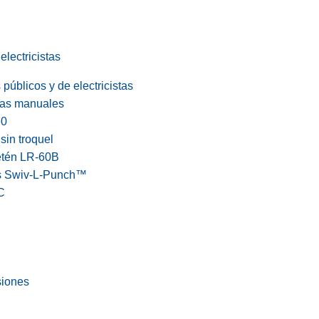
electricistas
públicos y de electricistas
cas manuales
60
in troquel
etén LR-60B
s Swiv-L-Punch™
C
siones