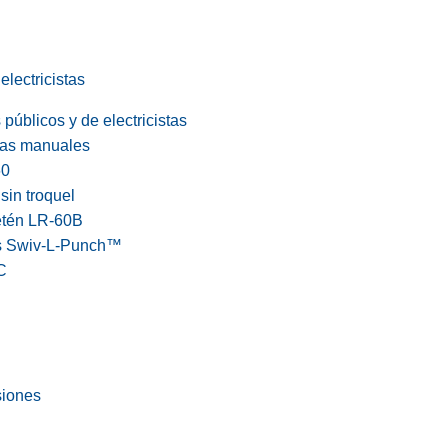
electricistas
públicos y de electricistas
cas manuales
60
in troquel
etén LR-60B
s Swiv-L-Punch™
C
siones