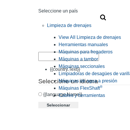
Seleccione un país
Limpieza de drenajes
View All Limpieza de drenajes
Herramientas manuales
Máquinas para fregaderos
Máquinas a tambor
Máquinas seccionales
{{country.Text}}
Limpiadoras de desagües de varill
Seleccione un idioma
Máquinas de agua a presión
®
Máquinas FlexShaft
{{language.Name}}
Cables y herramientas
Seleccionar