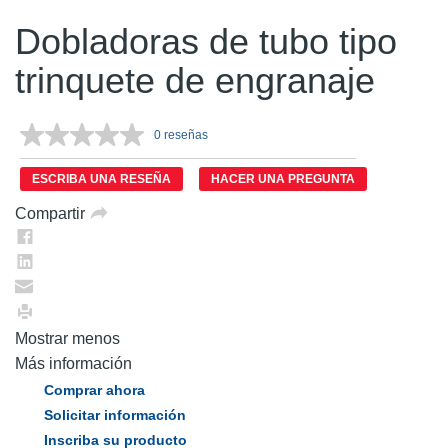
Dobladoras de tubo tipo
trinquete de engranaje
0 reseñas
Sin
puntuación.
Enlace
ESCRIBA UNA RESEÑA
HACER UNA PREGUNTA
en
la
Compartir
misma
página.
Mostrar menos
Más información
Comprar ahora
Solicitar información
Inscriba su producto