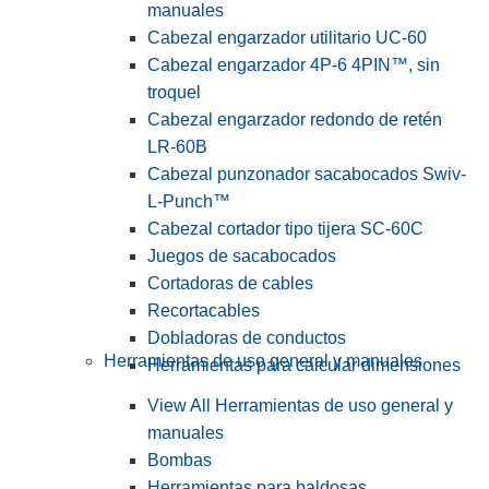
manuales
Cabezal engarzador utilitario UC-60
Cabezal engarzador 4P-6 4PIN™, sin
troquel
Cabezal engarzador redondo de retén
LR-60B
Cabezal punzonador sacabocados Swiv-
L-Punch™
Cabezal cortador tipo tijera SC-60C
Juegos de sacabocados
Cortadoras de cables
Recortacables
Dobladoras de conductos
Herramientas de uso general y manuales
Herramientas para calcular dimensiones
View All Herramientas de uso general y
manuales
Bombas
Herramientas para baldosas