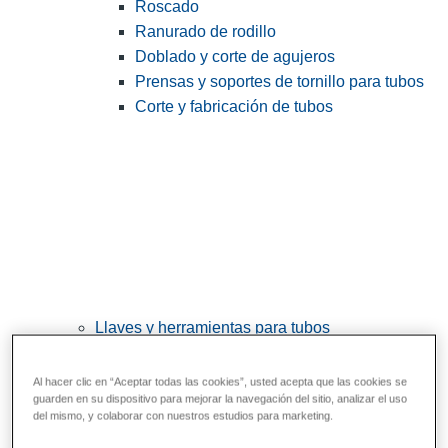
Roscado
Ranurado de rodillo
Doblado y corte de agujeros
Prensas y soportes de tornillo para tubos
Corte y fabricación de tubos
Llaves y herramientas para tubos
View All Llaves y herramientas para tubos
Al hacer clic en “Aceptar todas las cookies”, usted acepta que las cookies se
Llaves
guarden en su dispositivo para mejorar la navegación del sitio, analizar el uso
del mismo, y colaborar con nuestros estudios para marketing.
Curvado y conformado
Reparación y unión de tubos