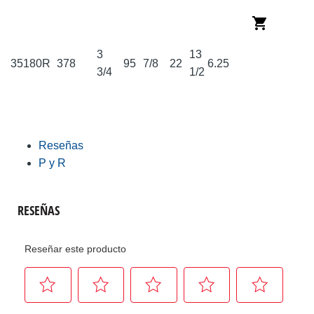
3
13
35180R
378
95
7/8
22
6.25
3/4
1/2
Reseñas
P y R