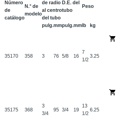
Número
de radio
D.E. del
N.° de
Peso
de
al centro
tubo
modelo
catálogo
del tubo
pulg.
mm
pulg.
mm
lb
kg
7
35170
358
3
76
5/8
16
3.25
1/2
3
13
35175
368
95
3/4
19
6.25
3/4
1/2