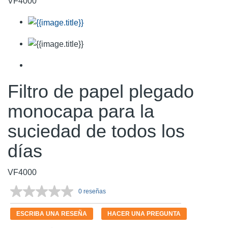
VF4000
Filtro de papel plegado
monocapa para la
suciedad de todos los
días
VF4000
0 reseñas
Sin
puntuación.
Enlace
ESCRIBA UNA RESEÑA
HACER UNA PREGUNTA
en
la