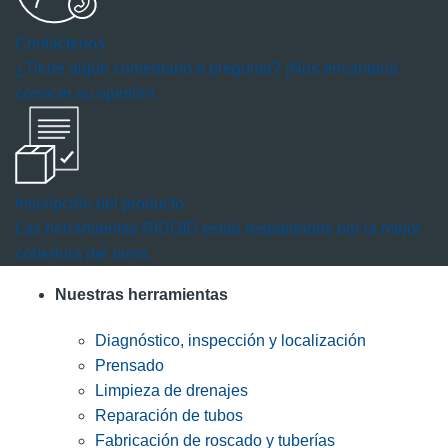
abrirá
Contáctenos
un
¿Tiene algún comentario o pregunta? ¡Nos encantaría
cuadro
conocer su opinión!
de
diálogo.
Inscripción del producto
Las herramientas RIDGID están respaldadas por la mejor
cobertura del ramo.
Nuestras herramientas
Diagnóstico, inspección y localización
Prensado
Limpieza de drenajes
Reparación de tubos
Fabricación de roscado y tuberías