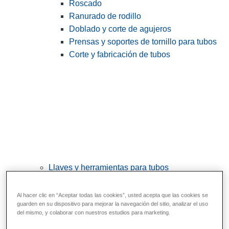
Roscado
Ranurado de rodillo
Doblado y corte de agujeros
Prensas y soportes de tornillo para tubos
Corte y fabricación de tubos
Llaves y herramientas para tubos
View All Llaves y herramientas para tubos
Al hacer clic en “Aceptar todas las cookies”, usted acepta que las cookies se
Llaves
guarden en su dispositivo para mejorar la navegación del sitio, analizar el uso
del mismo, y colaborar con nuestros estudios para marketing.
Curvado y conformado
Reparación y unión de tubos