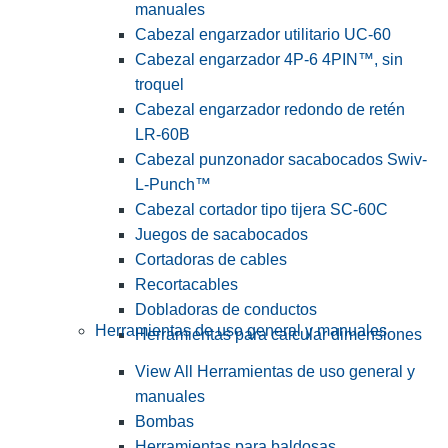
manuales
Cabezal engarzador utilitario UC-60
Cabezal engarzador 4P-6 4PIN™, sin
troquel
Cabezal engarzador redondo de retén
LR-60B
Cabezal punzonador sacabocados Swiv-
L-Punch™
Cabezal cortador tipo tijera SC-60C
Juegos de sacabocados
Cortadoras de cables
Recortacables
Dobladoras de conductos
Herramientas de uso general y manuales
Herramientas para calcular dimensiones
View All Herramientas de uso general y
manuales
Bombas
Herramientas para baldosas