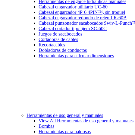
Herramientas de engarce hidráulicas manuales
Cabezal engarzador utilitario UC-60
Cabezal engarzador 4P-6 4PIN™, sin troquel
Cabezal engarzador redondo de retén LR-60B
Cabezal punzonador sacabocados Swiv-L-Punch
Cabezal cortador tipo tijera SC-60C
Juegos de sacabocados
Cortadoras de cables
Recortacables
Dobladoras de conductos
Herramientas para calcular dimensiones
Herramientas de uso general y manuales
View All Herramientas de uso general y manuales
Bombas
Herramientas para baldosas