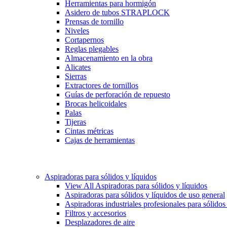
Herramientas para hormigón
Asidero de tubos STRAPLOCK
Prensas de tornillo
Niveles
Cortapernos
Reglas plegables
Almacenamiento en la obra
Alicates
Sierras
Extractores de tornillos
Guías de perforación de repuesto
Brocas helicoidales
Palas
Tijeras
Cintas métricas
Cajas de herramientas
Aspiradoras para sólidos y líquidos
View All Aspiradoras para sólidos y líquidos
Aspiradoras para sólidos y líquidos de uso general
Aspiradoras industriales profesionales para sólidos
Filtros y accesorios
Desplazadores de aire