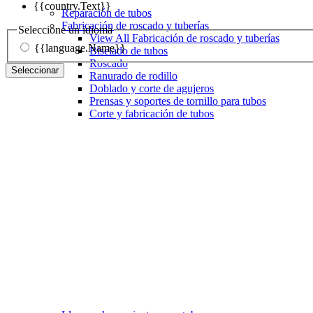
{{country.Text}}
Reparación de tubos
Fabricación de roscado y tuberías
Seleccione un idioma
View All Fabricación de roscado y tuberías
{{language.Name}}
Biselado de tubos
Roscado
Seleccionar
Ranurado de rodillo
Doblado y corte de agujeros
Prensas y soportes de tornillo para tubos
Corte y fabricación de tubos