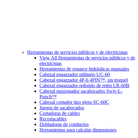
Herramientas de servicios públicos y de electricistas
View All Herramientas de servicios públicos y de
electricistas
Herramientas de engarce hidráulicas manuales
Cabezal engarzador utilitario UC-60
Cabezal engarzador 4P-6 4PIN™, sin troquel
Cabezal engarzador redondo de retén LR-60B
Cabezal punzonador sacabocados Swiv-L-
Punch™
Cabezal cortador tipo tijera SC-60C
Juegos de sacabocados
Cortadoras de cables
Recortacables
Dobladoras de conductos
Herramientas para calcular dimensiones