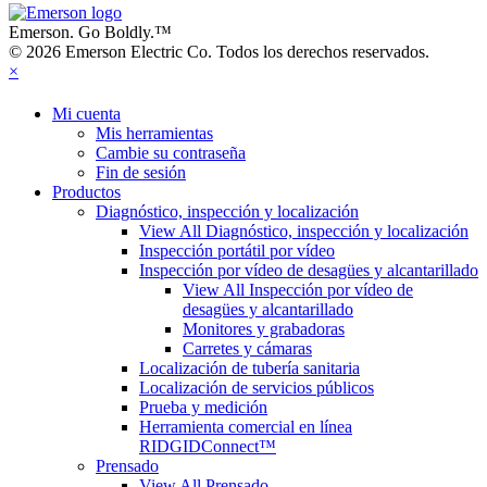
Emerson. Go Boldly.
™
© 2026 Emerson Electric Co. Todos los derechos reservados.
×
Mi cuenta
Mis herramientas
Cambie su contraseña
Fin de sesión
Productos
Diagnóstico, inspección y localización
View All Diagnóstico, inspección y localización
Inspección portátil por vídeo
Inspección por vídeo de desagües y alcantarillado
View All Inspección por vídeo de
desagües y alcantarillado
Monitores y grabadoras
Carretes y cámaras
Localización de tubería sanitaria
Localización de servicios públicos
Prueba y medición
Herramienta comercial en línea
RIDGIDConnect™
Prensado
View All Prensado