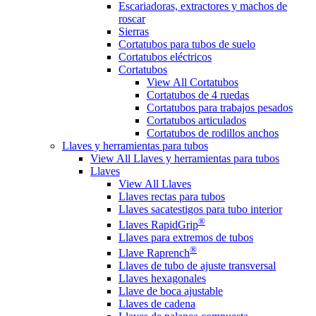
Escariadoras, extractores y machos de
roscar
Sierras
Cortatubos para tubos de suelo
Cortatubos eléctricos
Cortatubos
View All Cortatubos
Cortatubos de 4 ruedas
Cortatubos para trabajos pesados
Cortatubos articulados
Cortatubos de rodillos anchos
Llaves y herramientas para tubos
View All Llaves y herramientas para tubos
Llaves
View All Llaves
Llaves rectas para tubos
Llaves sacatestigos para tubo interior
®
Llaves RapidGrip
Llaves para extremos de tubos
®
Llave Raprench
Llaves de tubo de ajuste transversal
Llaves hexagonales
Llave de boca ajustable
Llaves de cadena