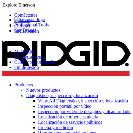
Explore Emerson
Contáctenos
Noticias
Professional Tools
Carreras
Our Brands
Iniciar sesión
Mi cuenta
Mis herramientas
Cambie su contraseña
Fin de sesión
Productos
Nuevos productos
Diagnóstico, inspección y localización
View All Diagnóstico, inspección y localización
Inspección portátil por vídeo
Inspección por vídeo de desagües y alcantarillado
Localización de tubería sanitaria
Localización de servicios públicos
Prueba y medición
Herramienta comercial en línea