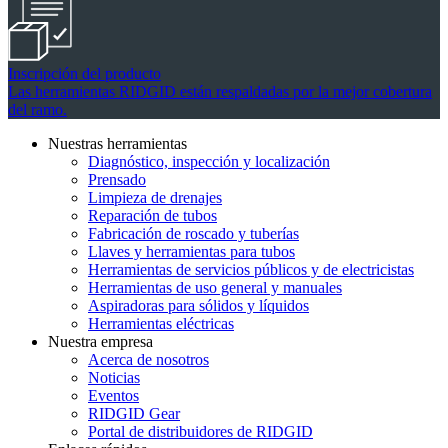
Inscripción del producto
Las herramientas RIDGID están respaldadas por la mejor cobertura
del ramo.
Nuestras herramientas
Diagnóstico, inspección y localización
Prensado
Limpieza de drenajes
Reparación de tubos
Fabricación de roscado y tuberías
Llaves y herramientas para tubos
Herramientas de servicios públicos y de electricistas
Herramientas de uso general y manuales
Aspiradoras para sólidos y líquidos
Herramientas eléctricas
Nuestra empresa
Acerca de nosotros
Noticias
Eventos
RIDGID Gear
Portal de distribuidores de RIDGID