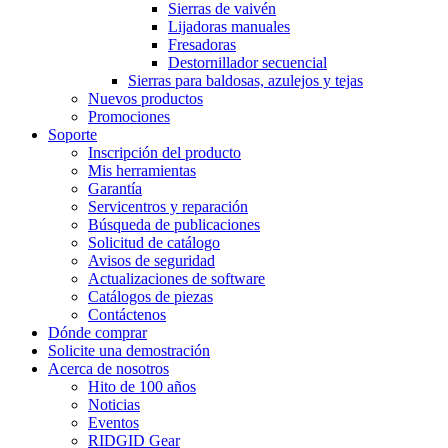
Sierras de vaivén
Lijadoras manuales
Fresadoras
Destornillador secuencial
Sierras para baldosas, azulejos y tejas
Nuevos productos
Promociones
Soporte
Inscripción del producto
Mis herramientas
Garantía
Servicentros y reparación
Búsqueda de publicaciones
Solicitud de catálogo
Avisos de seguridad
Actualizaciones de software
Catálogos de piezas
Contáctenos
Dónde comprar
Solicite una demostración
Acerca de nosotros
Hito de 100 años
Noticias
Eventos
RIDGID Gear