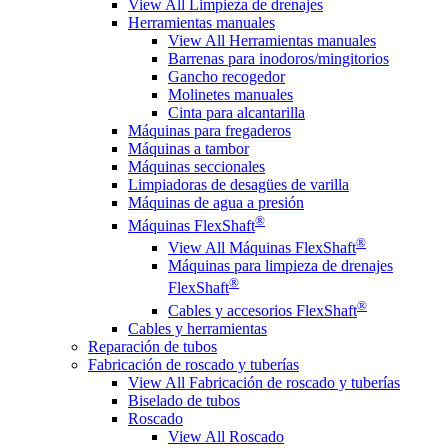
View All Limpieza de drenajes
Herramientas manuales
View All Herramientas manuales
Barrenas para inodoros/mingitorios
Gancho recogedor
Molinetes manuales
Cinta para alcantarilla
Máquinas para fregaderos
Máquinas a tambor
Máquinas seccionales
Limpiadoras de desagües de varilla
Máquinas de agua a presión
®
Máquinas FlexShaft
®
View All Máquinas FlexShaft
Máquinas para limpieza de drenajes
®
FlexShaft
®
Cables y accesorios FlexShaft
Cables y herramientas
Reparación de tubos
Fabricación de roscado y tuberías
View All Fabricación de roscado y tuberías
Biselado de tubos
Roscado
View All Roscado