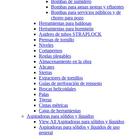
Bombas de sumidero
Bombas para aguas negras y efluentes
Bombas para servicios públicos y de
chorro para pozo
Herramientas para baldosas
Herramientas para hormigón
Asidero de tubos STRAPLOCK
Prensas de tornillo
Niveles
Cortapernos
Reglas plegables
Almacenamiento en la obra
Alicates
Sierras
Extractores de tornillos
Guías de perforación de repuesto
Brocas helicoidales
Palas
Tijeras
Cintas métricas
Cajas de herramientas
Aspiradoras para sólidos y líquidos
View All Aspiradoras para sólidos y líquidos
Aspiradoras para sólidos y líquidos de uso
general