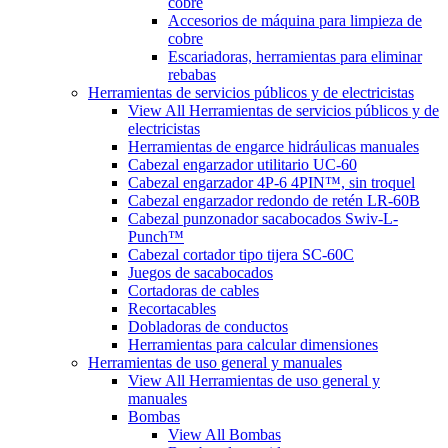
cobre
Accesorios de máquina para limpieza de
cobre
Escariadoras, herramientas para eliminar
rebabas
Herramientas de servicios públicos y de electricistas
View All Herramientas de servicios públicos y de
electricistas
Herramientas de engarce hidráulicas manuales
Cabezal engarzador utilitario UC-60
Cabezal engarzador 4P-6 4PIN™, sin troquel
Cabezal engarzador redondo de retén LR-60B
Cabezal punzonador sacabocados Swiv-L-
Punch™
Cabezal cortador tipo tijera SC-60C
Juegos de sacabocados
Cortadoras de cables
Recortacables
Dobladoras de conductos
Herramientas para calcular dimensiones
Herramientas de uso general y manuales
View All Herramientas de uso general y
manuales
Bombas
View All Bombas