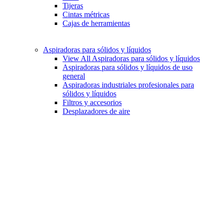
Tijeras
Cintas métricas
Cajas de herramientas
Aspiradoras para sólidos y líquidos
View All Aspiradoras para sólidos y líquidos
Aspiradoras para sólidos y líquidos de uso
general
Aspiradoras industriales profesionales para
sólidos y líquidos
Filtros y accesorios
Desplazadores de aire