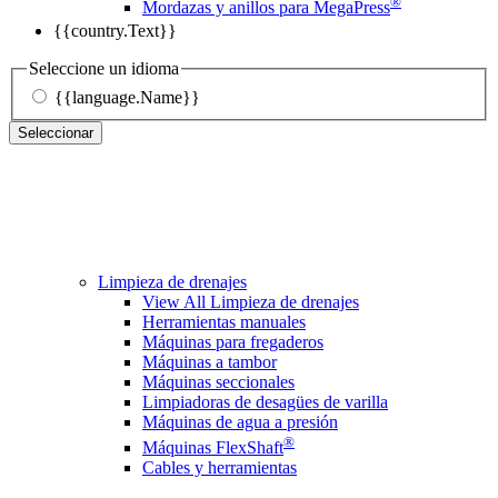
®
Mordazas y anillos para MegaPress
{{country.Text}}
Seleccione un idioma
{{language.Name}}
Seleccionar
Limpieza de drenajes
View All Limpieza de drenajes
Herramientas manuales
Máquinas para fregaderos
Máquinas a tambor
Máquinas seccionales
Limpiadoras de desagües de varilla
Máquinas de agua a presión
®
Máquinas FlexShaft
Cables y herramientas