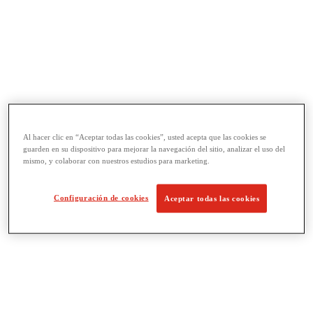
Al hacer clic en “Aceptar todas las cookies”, usted acepta que las cookies se
Llaves y herramientas para tubos
guarden en su dispositivo para mejorar la navegación del sitio, analizar el uso del
View All Llaves y herramientas para tubos
mismo, y colaborar con nuestros estudios para marketing.
Llaves
Curvado y conformado
Reparación y unión de tubos
Configuración de cookies
Aceptar todas las cookies
Corte y preparación de tubos