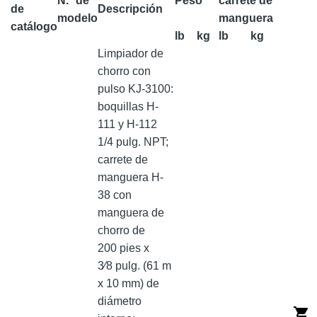
N.° de
Peso
carrete de
de
Descripción
modelo
manguera
catálogo
lb
kg
lb
kg
Limpiador de
chorro con
pulso KJ-3100:
boquillas H-
111 y H-112
1/4 pulg. NPT;
carrete de
manguera H-
38 con
manguera de
chorro de
200 pies x
3⁄8 pulg. (61 m
x 10 mm) de
diámetro