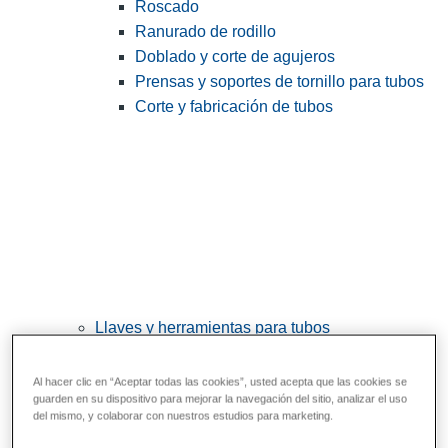
Roscado
Ranurado de rodillo
Doblado y corte de agujeros
Prensas y soportes de tornillo para tubos
Corte y fabricación de tubos
Llaves y herramientas para tubos
View All Llaves y herramientas para tubos
Al hacer clic en “Aceptar todas las cookies”, usted acepta que las cookies se
Llaves
guarden en su dispositivo para mejorar la navegación del sitio, analizar el uso
del mismo, y colaborar con nuestros estudios para marketing.
Curvado y conformado
Reparación y unión de tubos