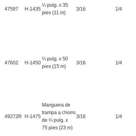
¼ pulg. x 35
47597
H-1435
3/16
1/4
pies (11 m)
¼ pulg. x 50
47602
H-1450
3/16
1/4
pies (15 m)
Manguera de
trampa a chorro
49272R
H-1475
3/16
1/4
de ¼ pulg. x
75 pies (23 m)