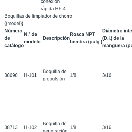
conexión
rápida HF-4
Boquillas de limpiador de chorro
{{model}}
Número
Diámetro int
N.° de
Rosca NPT
de
Descripción
(D.I.) de la
modelo
hembra (pulg.)
catálogo
manguera (pu
Boquilla de
38698
H-101
1/8
3/16
propulsión
Boquilla de
38713
H-102
1/8
3/16
penetración