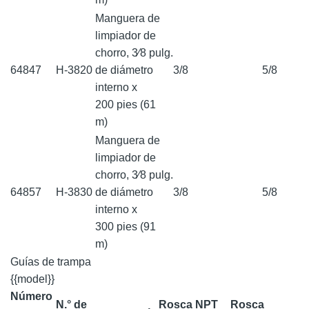
Manguera de
limpiador de
chorro, 3⁄8 pulg.
64847
H-3820
de diámetro
3/8
5/8
interno x
200 pies (61
m)
Manguera de
limpiador de
chorro, 3⁄8 pulg.
64857
H-3830
de diámetro
3/8
5/8
interno x
300 pies (91
m)
Guías de trampa
{{model}}
Número
N.° de
Rosca NPT
Rosca