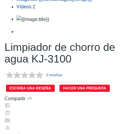
Vídeos
2
Limpiador de chorro de
agua KJ-3100
0 reseñas
Sin
puntuación.
Enlace
ESCRIBA UNA RESEÑA
HACER UNA PREGUNTA
en
la
Compartir
misma
página.