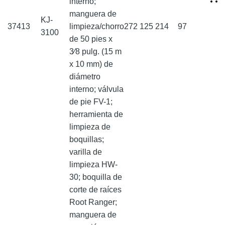
interno;
manguera de
KJ-
37413
limpieza/chorro
272
125
214
97
3100
de 50 pies x
3⁄8 pulg. (15 m
x 10 mm) de
diámetro
interno; válvula
de pie FV-1;
herramienta de
limpieza de
boquillas;
varilla de
limpieza HW-
30; boquilla de
corte de raíces
Root Ranger;
manguera de