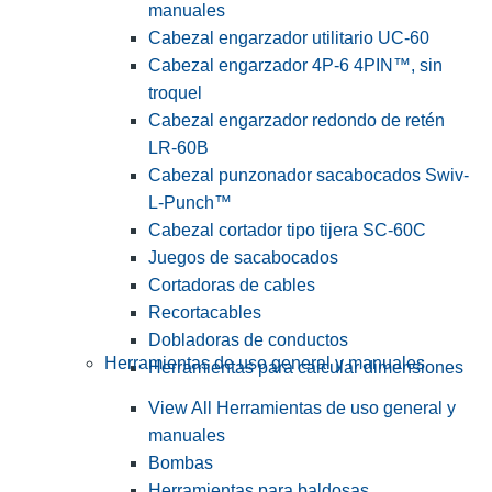
manuales
Cabezal engarzador utilitario UC-60
Cabezal engarzador 4P-6 4PIN™, sin
troquel
Cabezal engarzador redondo de retén
LR-60B
Cabezal punzonador sacabocados Swiv-
L-Punch™
Cabezal cortador tipo tijera SC-60C
Juegos de sacabocados
Cortadoras de cables
Recortacables
Dobladoras de conductos
Herramientas de uso general y manuales
Herramientas para calcular dimensiones
View All Herramientas de uso general y
manuales
Bombas
Herramientas para baldosas