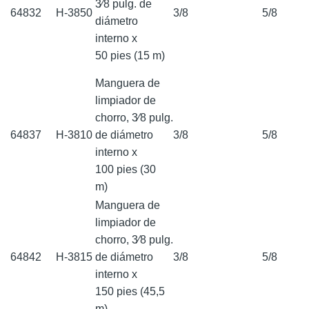
3⁄8 pulg. de
64832
H-3850
3/8
5/8
diámetro
interno x
50 pies (15 m)
Manguera de
limpiador de
chorro, 3⁄8 pulg.
64837
H-3810
de diámetro
3/8
5/8
interno x
100 pies (30
m)
Manguera de
limpiador de
chorro, 3⁄8 pulg.
64842
H-3815
de diámetro
3/8
5/8
interno x
150 pies (45,5
m)