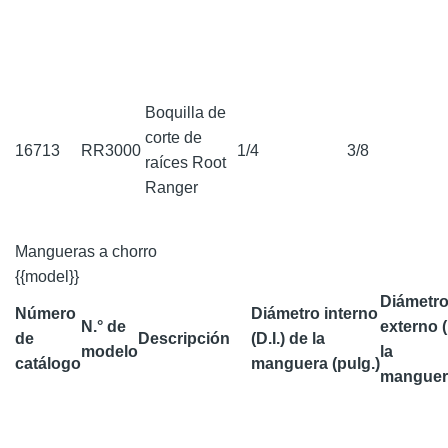
Boquilla de
corte de
16713
RR3000
1/4
3/8
raíces Root
Ranger
Mangueras a chorro
{{model}}
Diámetr
Número
Diámetro interno
N.° de
externo (
de
Descripción
(D.I.) de la
modelo
la
catálogo
manguera (pulg.)
manguera