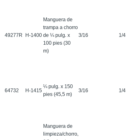
Manguera de
trampa a chorro
49277R
H-1400
de ¼ pulg. x
3/16
1/4
100 pies (30
m)
¼ pulg. x 150
64732
H-1415
3/16
1/4
pies (45,5 m)
Manguera de
limpieza/chorro,