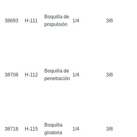
Boquilla de
38693
H-111
1/4
3/8
propulsión
Boquilla de
38708
H-112
1/4
3/8
penetración
Boquilla
38718
H-115
1/4
3/8
giratoria