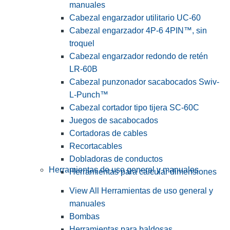
manuales
Cabezal engarzador utilitario UC-60
Cabezal engarzador 4P-6 4PIN™, sin
troquel
Cabezal engarzador redondo de retén
LR-60B
Cabezal punzonador sacabocados Swiv-
L-Punch™
Cabezal cortador tipo tijera SC-60C
Juegos de sacabocados
Cortadoras de cables
Recortacables
Dobladoras de conductos
Herramientas de uso general y manuales
Herramientas para calcular dimensiones
View All Herramientas de uso general y
manuales
Bombas
Herramientas para baldosas