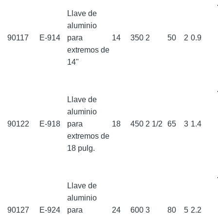
Llave de
aluminio
90117
E-914
para
14
350
2
50
2
0.9
extremos de
14"
Llave de
aluminio
90122
E-918
para
18
450
2 1/2
65
3
1.4
extremos de
18 pulg.
Llave de
aluminio
90127
E-924
para
24
600
3
80
5
2.2