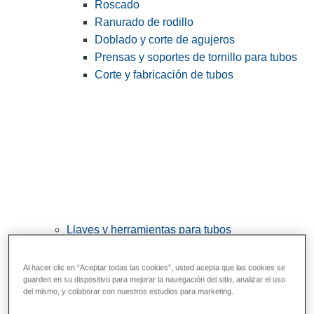
Roscado
Ranurado de rodillo
Doblado y corte de agujeros
Prensas y soportes de tornillo para tubos
Corte y fabricación de tubos
Llaves y herramientas para tubos
View All Llaves y herramientas para tubos
Al hacer clic en “Aceptar todas las cookies”, usted acepta que las cookies se
Llaves
guarden en su dispositivo para mejorar la navegación del sitio, analizar el uso
del mismo, y colaborar con nuestros estudios para marketing.
Curvado y conformado
Reparación y unión de tubos