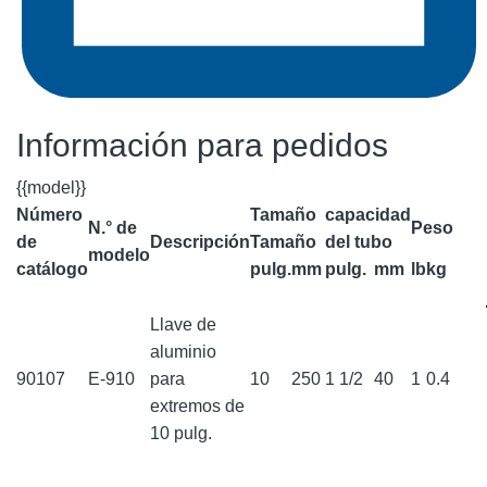
Información para pedidos
{{model}}
Número
Tamaño
capacidad
N.° de
Peso
de
Descripción
Tamaño
del tubo
modelo
catálogo
pulg.
mm
pulg.
mm
lb
kg
Llave de
aluminio
90107
E-910
para
10
250
1 1/2
40
1
0.4
extremos de
10 pulg.