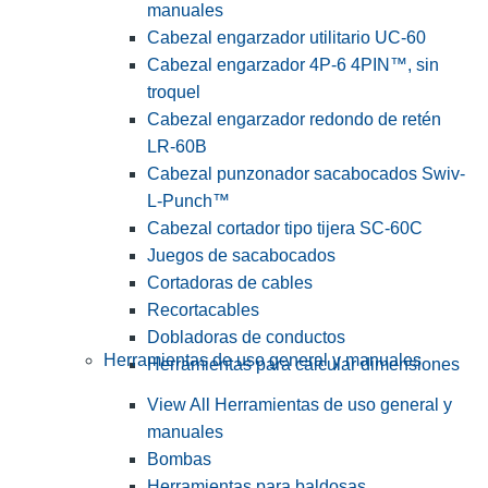
manuales
Cabezal engarzador utilitario UC-60
Cabezal engarzador 4P-6 4PIN™, sin
troquel
Cabezal engarzador redondo de retén
LR-60B
Cabezal punzonador sacabocados Swiv-
L-Punch™
Cabezal cortador tipo tijera SC-60C
Juegos de sacabocados
Cortadoras de cables
Recortacables
Dobladoras de conductos
Herramientas de uso general y manuales
Herramientas para calcular dimensiones
View All Herramientas de uso general y
manuales
Bombas
Herramientas para baldosas