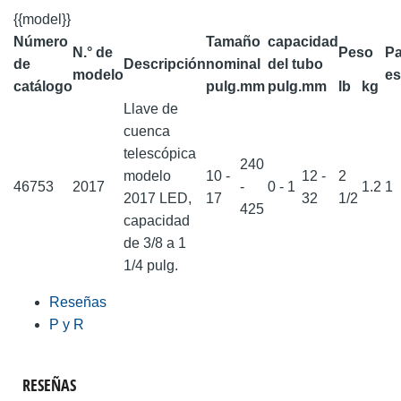
{{model}}
Número
Tamaño
capacidad
N.° de
Peso
Pa
de
Descripción
nominal
del tubo
modelo
es
catálogo
pulg.
mm
pulg.
mm
lb
kg
Llave de
cuenca
telescópica
240
modelo
10 -
12 -
2
46753
2017
-
0 - 1
1.2
1
2017 LED,
17
32
1/2
425
capacidad
de 3/8 a 1
1/4 pulg.
Reseñas
P y R