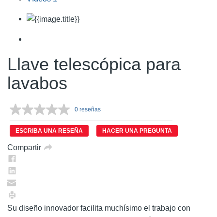
Llave telescópica para
lavabos
0 reseñas
Sin
puntuación.
Enlace
ESCRIBA UNA RESEÑA
HACER UNA PREGUNTA
en
la
Compartir
misma
página.
Su diseño innovador facilita muchísimo el trabajo con