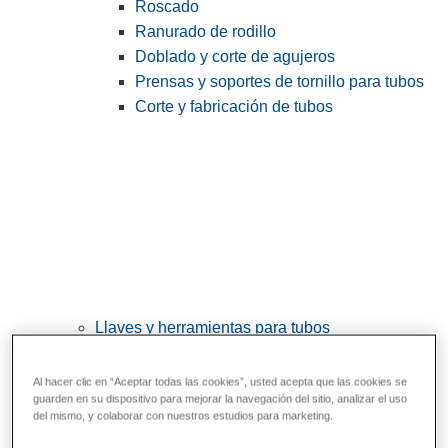
Roscado
Ranurado de rodillo
Doblado y corte de agujeros
Prensas y soportes de tornillo para tubos
Corte y fabricación de tubos
Llaves y herramientas para tubos
View All Llaves y herramientas para tubos
Al hacer clic en “Aceptar todas las cookies”, usted acepta que las cookies se
Llaves
guarden en su dispositivo para mejorar la navegación del sitio, analizar el uso
del mismo, y colaborar con nuestros estudios para marketing.
Curvado y conformado
Reparación y unión de tubos