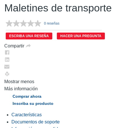
Maletines de transporte
0 reseñas
Sin
puntuación.
Enlace
ESCRIBA UNA RESEÑA
HACER UNA PREGUNTA
en
la
Compartir
misma
página.
Mostrar menos
Más información
Comprar ahora
Inscriba su producto
Características
Documentos de soporte