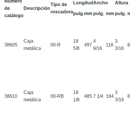
Número
Longitud
Ancho
Altura
Tipo de
de
Descripción
roscadora
pulg.
mm
pulg.
mm
pulg.
catálogo
Caja
19
4
3
38605
00-R
497
116
metálica
5/8
9/16
3/16
Caja
19
3
38610
00-RB
485
7 1/4
184
metálica
1/8
3/16