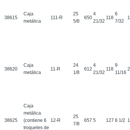
Caja
25
4
6
38615
111-R
650
118
metálica
5/8
21/32
7/32
Caja
24
4
9
38620
11-R
612
118
metálica
1/8
21/32
11/16
Caja
metálica
25
38625
(contiene 6
12-R
657
5
127
6 1/2
7/8
troqueles de