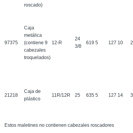
roscado)
Caja
metálica
24
97375
(contiene 9
12-R
619
5
127
10
3/8
cabezales
troquelados)
Caja de
21218
11R/12R
25
635
5
127
14
plástico
Estos maletines no contienen cabezales roscadores