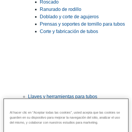
Roscado
Ranurado de rodillo
Doblado y corte de agujeros
Prensas y soportes de tornillo para tubos
Corte y fabricación de tubos
Llaves y herramientas para tubos
View All Llaves y herramientas para tubos
Al hacer clic en “Aceptar todas las cookies”, usted acepta que las cookies se
Llaves
guarden en su dispositivo para mejorar la navegación del sitio, analizar el uso
del mismo, y colaborar con nuestros estudios para marketing.
Curvado y conformado
Reparación y unión de tubos