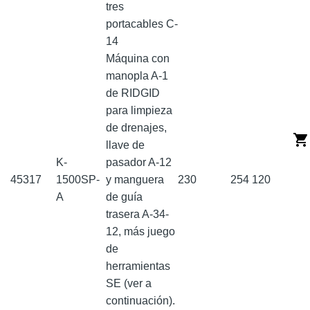
tres
portacables C-
14
Máquina con
manopla A-1
de RIDGID
para limpieza
de drenajes,
llave de
K-
pasador A-12
45317
1500SP-
y manguera
230
254
120
A
de guía
trasera A-34-
12, más juego
de
herramientas
SE (ver a
continuación).