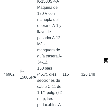
K-1500SP-A
Máquina de
120 V con
manopla del
operario A-1 y
llave de
pasador A-12.
Más:
manguera de
guía trasera A-
34-12,
150 pies
K-
46902
(45,7), diez
115
326
148
1500SPA
secciones de
cable C-11 de
1 1/4 pulg. (32
mm), tres
portacables A-