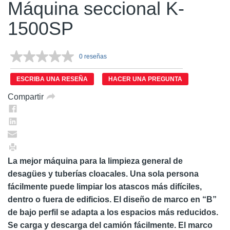
Máquina seccional K-
1500SP
0 reseñas
Sin
puntuación.
Enlace
ESCRIBA UNA RESEÑA
HACER UNA PREGUNTA
en
la
Compartir
misma
página.
La mejor máquina para la limpieza general de
desagües y tuberías cloacales. Una sola persona
fácilmente puede limpiar los atascos más difíciles,
dentro o fuera de edificios. El diseño de marco en “B”
de bajo perfil se adapta a los espacios más reducidos.
Se carga y descarga del camión fácilmente. El marco