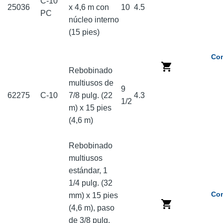
C-10
25036
x 4,6 m con
10
4.5
PC
núcleo interno
(15 pies)
Com
Rebobinado
multiusos de
9
62275
C-10
7/8 pulg. (22
4.3
1/2
m) x 15 pies
(4,6 m)
Rebobinado
multiusos
estándar, 1
1/4 pulg. (32
Com
mm) x 15 pies
(4,6 m), paso
de 3/8 pulg.