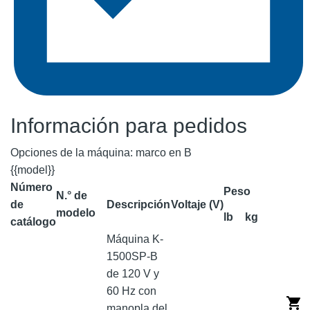
Información para pedidos
Opciones de la máquina: marco en B
{{model}}
Número
Peso
N.° de
de
Descripción
Voltaje (V)
modelo
lb
kg
catálogo
Máquina K-
1500SP-B
de 120 V y
60 Hz con
manopla del