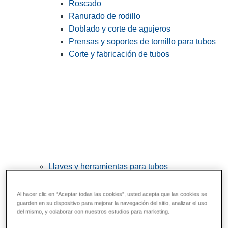
Roscado
Ranurado de rodillo
Doblado y corte de agujeros
Prensas y soportes de tornillo para tubos
Corte y fabricación de tubos
Llaves y herramientas para tubos
View All Llaves y herramientas para tubos
Al hacer clic en “Aceptar todas las cookies”, usted acepta que las cookies se
Llaves
guarden en su dispositivo para mejorar la navegación del sitio, analizar el uso
del mismo, y colaborar con nuestros estudios para marketing.
Curvado y conformado
Reparación y unión de tubos