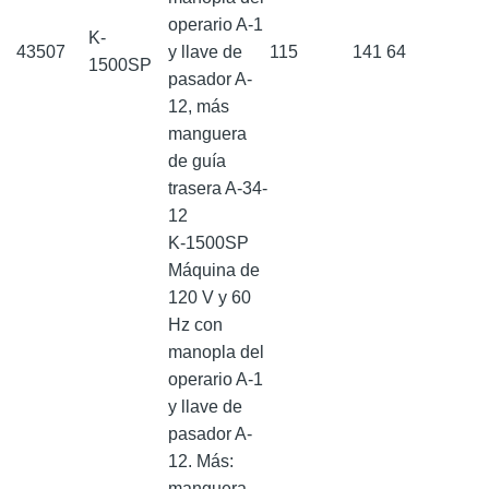
operario A-1
K-
43507
y llave de
115
141
64
1500SP
pasador A-
12, más
manguera
de guía
trasera A-34-
12
K-1500SP
Máquina de
120 V y 60
Hz con
manopla del
operario A-1
y llave de
pasador A-
12. Más:
manguera