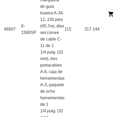
de guía
trasera A-34-
12, 150 pies
K-
(45,7m), diez
46907
115
317
144
1500SP
secciones
de cable C-
11 de 1
1/4 pulg. (32
mm), tres
portacables
A-8, caja de
herramientas
A-3, paquete
de ocho
herramientas
de 1
1/4 pulg. (32