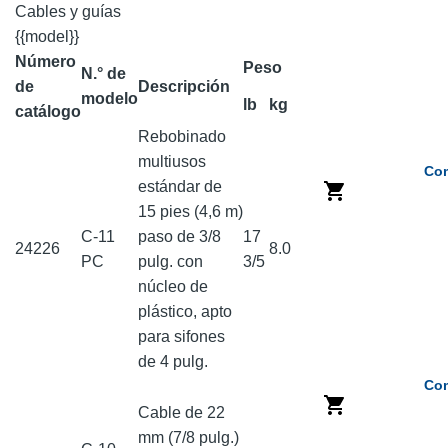
Cables y guías
{{model}}
Número
Peso
N.° de
de
Descripción
modelo
lb
kg
catálogo
Rebobinado
multiusos
Com
estándar de
15 pies (4,6 m)
C-11
paso de 3/8
17
24226
8.0
PC
pulg. con
3/5
núcleo de
plástico, apto
para sifones
de 4 pulg.
Com
Cable de 22
mm (7/8 pulg.)