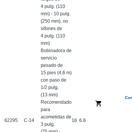
4 pulg. (110
mm) - 10 pulg.
(250 mm), no
sifones de
4 pulg. (110
mm)
Bobinadora de
servicio
pesado de
15 pies (4,6 m)
con paso de
1/2 pulg.
(13 mm)
Com
Recomendado
para
acometidas de
62295
C-14
16
6.8
3 pulg.
(75 mm) -