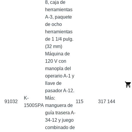
8, caja de
herramientas
A-3, paquete
de ocho
herramientas
de 1 1/4 pulg.
(32 mm)
Máquina de
120 V con
manopla del
operario A-1 y
llave de
pasador A-12.
K-
Más:
91032
115
317
144
1500SPA
manguera de
guía trasera A-
34-12 y juego
combinado de