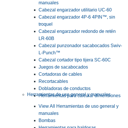
manuales
Cabezal engarzador utilitario UC-60
Cabezal engarzador 4P-6 4PIN™, sin
troquel
Cabezal engarzador redondo de retén
LR-60B
Cabezal punzonador sacabocados Swiv-
L-Punch™
Cabezal cortador tipo tijera SC-60C
Juegos de sacabocados
Cortadoras de cables
Recortacables
Dobladoras de conductos
Herramientas de uso general y manuales
Herramientas para calcular dimensiones
View All Herramientas de uso general y
manuales
Bombas
Herramientas para baldosas