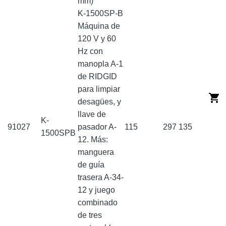
mm)
K-1500SP-B
Máquina de
120 V y 60
Hz con
manopla A-1
de RIDGID
para limpiar
desagües, y
llave de
K-
91027
pasador A-
115
297
135
1500SPB
12. Más:
manguera
de guía
trasera A-34-
12 y juego
combinado
de tres