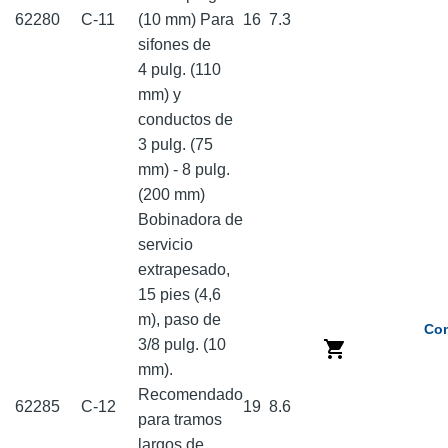
62280
C-11
(10 mm) Para
16
7.3
sifones de
4 pulg. (110
mm) y
conductos de
3 pulg. (75
mm) - 8 pulg.
(200 mm)
Bobinadora de
servicio
extrapesado,
15 pies (4,6
m), paso de
Com
3/8 pulg. (10
mm).
Recomendado
62285
C-12
19
8.6
para tramos
largos de