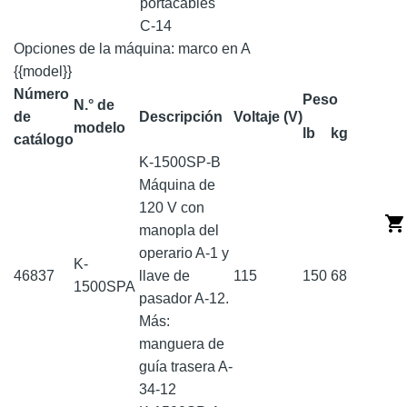
portacables
C-14
Opciones de la máquina: marco en A
{{model}}
Número
Peso
N.° de
de
Descripción
Voltaje (V)
modelo
lb
kg
catálogo
K-1500SP-B
Máquina de
120 V con
manopla del
operario A-1 y
K-
46837
llave de
115
150
68
1500SPA
pasador A-12.
Más:
manguera de
guía trasera A-
34-12