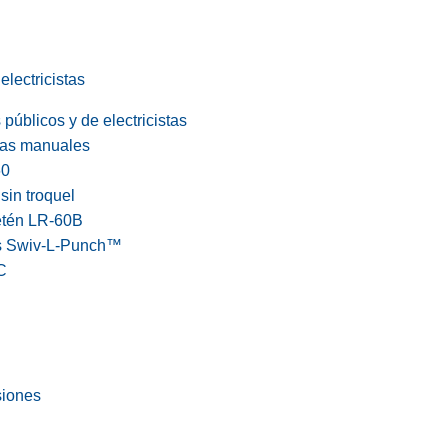
electricistas
públicos y de electricistas
cas manuales
60
in troquel
etén LR-60B
s Swiv-L-Punch™
C
siones