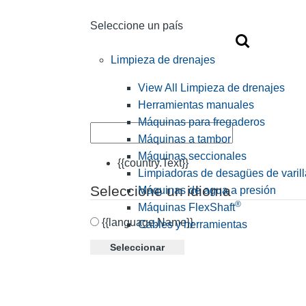
Seleccione un país
Limpieza de drenajes
View All Limpieza de drenajes
Herramientas manuales
Máquinas para fregaderos
Máquinas a tambor
Máquinas seccionales
{{country.Text}}
Limpiadoras de desagües de varill
Seleccione un idioma
Máquinas de agua a presión
®
Máquinas FlexShaft
{{language.Name}}
Cables y herramientas
Seleccionar