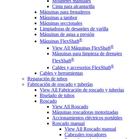
Molinetes manuales
Cinta para alcantarilla
Máquinas para fregaderos
Máquinas a tambor
Máquinas seccionales
Limpiadoras de desagües de varilla
Máquinas de agua a presión
®
Máquinas FlexShaft
®
View All Máquinas FlexShaft
Máquinas para limpieza de drenajes
®
FlexShaft
®
Cables y accesorios FlexShaft
Cables y herramientas
Reparación de tubos
Fabricación de roscado y tuberías
View All Fabricación de roscado y tuberías
Biselado de tubos
Roscado
View All Roscado
Máquinas roscadoras motorizadas
Accionamientos eléctricos portátiles
Roscado manual
View All Roscado manual
Cabezales roscadores