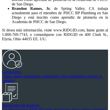
de San Diego.
Brandon Ramos, Jr.
de Spring Valley, CA trabaja
actualmente para el miembro de PHCC BP Plumbing en San
Diego y está inscrito como aprendiz de plomería en la
Academia de PHCC de San Diego.
Si desea más información, visite www.RIDGID.com, llame gratis al
1-800-769-7743, o comuníquese con RIDGID en 400 Clark St.,
Elyria, Ohio 44035 EE. UU.
Contáctenos
¿Tiene algún comentario o pregunta? ¡Nos encantaría conocer su
opinión!
Inscripción del producto
Las herramientas RIDGID están respaldadas por la mejor cobertura