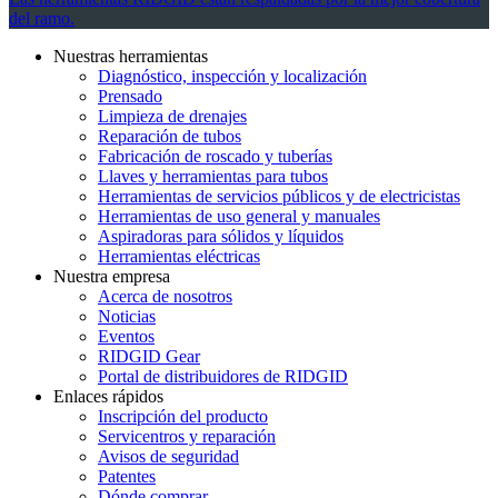
del ramo.
Nuestras herramientas
Diagnóstico, inspección y localización
Prensado
Limpieza de drenajes
Reparación de tubos
Fabricación de roscado y tuberías
Llaves y herramientas para tubos
Herramientas de servicios públicos y de electricistas
Herramientas de uso general y manuales
Aspiradoras para sólidos y líquidos
Herramientas eléctricas
Nuestra empresa
Acerca de nosotros
Noticias
Eventos
RIDGID Gear
Portal de distribuidores de RIDGID
Enlaces rápidos
Inscripción del producto
Servicentros y reparación
Avisos de seguridad
Patentes
Dónde comprar