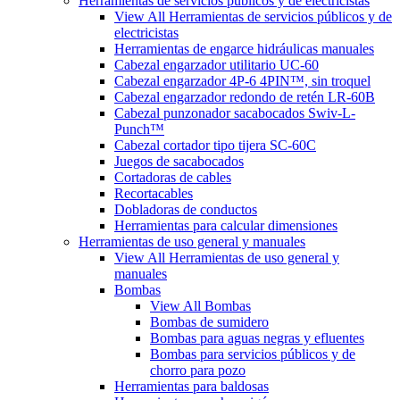
Herramientas de servicios públicos y de electricistas
View All Herramientas de servicios públicos y de
electricistas
Herramientas de engarce hidráulicas manuales
Cabezal engarzador utilitario UC-60
Cabezal engarzador 4P-6 4PIN™, sin troquel
Cabezal engarzador redondo de retén LR-60B
Cabezal punzonador sacabocados Swiv-L-
Punch™
Cabezal cortador tipo tijera SC-60C
Juegos de sacabocados
Cortadoras de cables
Recortacables
Dobladoras de conductos
Herramientas para calcular dimensiones
Herramientas de uso general y manuales
View All Herramientas de uso general y
manuales
Bombas
View All Bombas
Bombas de sumidero
Bombas para aguas negras y efluentes
Bombas para servicios públicos y de
chorro para pozo
Herramientas para baldosas