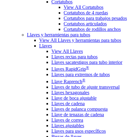
Cortatubos
View All Cortatubos
Cortatubos de 4 ruedas
Cortatubos para trabajos pesados
Cortatubos articulados
Cortatubos de rodillos anchos
Llaves y herramientas para tubos
View All Llaves y herramientas para tubos
Llaves
View All Llaves
Llaves rectas para tubos
Llaves sacatestigos para tubo interior
®
Llaves RapidGrip
Llaves para extremos de tubos
®
Llave Raprench
Llaves de tubo de ajuste transversal
Llaves hexagonales
Llave de boca ajustable
Llaves de cadena
Llaves de palanca compuesta
Llave de tenazas de cadena
Llaves de correa
Llaves ajustables
Llaves para usos específicos
Piezas de llaves