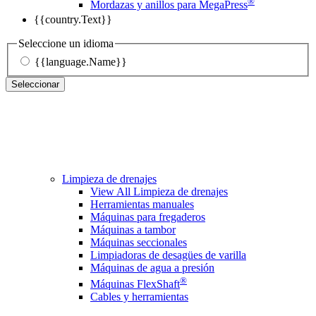
®
Mordazas y anillos para MegaPress
{{country.Text}}
Seleccione un idioma
{{language.Name}}
Seleccionar
Limpieza de drenajes
View All Limpieza de drenajes
Herramientas manuales
Máquinas para fregaderos
Máquinas a tambor
Máquinas seccionales
Limpiadoras de desagües de varilla
Máquinas de agua a presión
®
Máquinas FlexShaft
Cables y herramientas