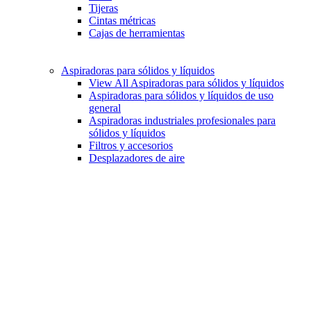
Tijeras
Cintas métricas
Cajas de herramientas
Aspiradoras para sólidos y líquidos
View All Aspiradoras para sólidos y líquidos
Aspiradoras para sólidos y líquidos de uso
general
Aspiradoras industriales profesionales para
sólidos y líquidos
Filtros y accesorios
Desplazadores de aire