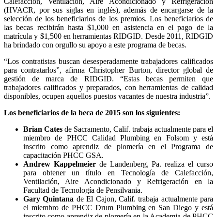
Calefacción, Ventilación, Aire Acondicionado y Refrigeración
(HVACR, por sus siglas en inglés), además de encargarse de la
selección de los beneficiarios de los premios. Los beneficiarios de
las becas recibirán hasta $1,000 en asistencia en el pago de la
matrícula y $1,500 en herramientas RIDGID. Desde 2011, RIDGID
ha brindado con orgullo su apoyo a este programa de becas.
“Los contratistas buscan desesperadamente trabajadores calificados
para contratarlos”, afirma Christopher Burton, director global de
gestión de marca de RIDGID. “Estas becas permiten que
trabajadores calificados y preparados, con herramientas de calidad
disponibles, ocupen aquellos puestos vacantes de nuestra industria”.
Los beneficiarios de la beca de 2015 son los siguientes:
Brian Cates
de Sacramento, Calif. trabaja actualmente para el
miembro de PHCC Calidad Plumbing en Folsom y está
inscrito como aprendiz de plomería en el Programa de
capacitación PHCC GSA.
Andrew Kappelmeier
de Landenberg, Pa. realiza el curso
para obtener un título en Tecnología de Calefacción,
Ventilación, Aire Acondicionado y Refrigeración en la
Facultad de Tecnología de Pensilvania.
Gary Quintana
de El Cajon, Calif. trabaja actualmente para
el miembro de PHCC Drum Plumbing en San Diego y está
inscrito como aprendiz de plomería en la Academia de PHCC