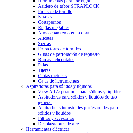
Herramientas para hormigón
Asidero de tubos STRAPLOCK
Prensas de tornillo
Niveles
Cortapernos
Reglas plegables
Almacenamiento en la obra
Alicates
Sierras
Extractores de tornillos
Guías de perforación de repuesto
Brocas helicoidales
Palas
Tijeras
Cintas métricas
Cajas de herramientas
Aspiradoras para sólidos y líquidos
View All Aspiradoras para sólidos y líquidos
Aspiradoras para sólidos y líquidos de uso
general
Aspiradoras industriales profesionales para
sólidos y líquidos
Filtros y accesorios
Desplazadores de aire
Herramientas eléctricas