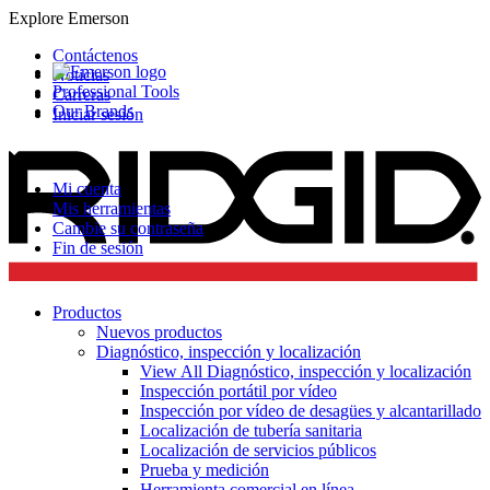
Explore Emerson
Contáctenos
Noticias
Professional Tools
Carreras
Our Brands
Iniciar sesión
Mi cuenta
Mis herramientas
Cambie su contraseña
Fin de sesión
Productos
Nuevos productos
Diagnóstico, inspección y localización
View All Diagnóstico, inspección y localización
Inspección portátil por vídeo
Inspección por vídeo de desagües y alcantarillado
Localización de tubería sanitaria
Localización de servicios públicos
Prueba y medición
Herramienta comercial en línea