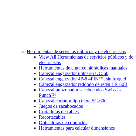
Herramientas de servicios públicos y de electricistas
View All Herramientas de servicios públicos y de
electricistas
Herramientas de engarce hidráulicas manuales
Cabezal engarzador utilitario UC-60
Cabezal engarzador 4P-6 4PIN™, sin troquel
Cabezal engarzador redondo de retén LR-60B
Cabezal punzonador sacabocados Swiv-L-
Punch™
Cabezal cortador tipo tijera SC-60C
Juegos de sacabocados
Cortadoras de cables
Recortacables
Dobladoras de conductos
Herramientas para calcular dimensiones