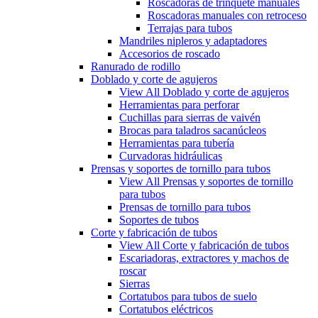
Roscadoras de trinquete manuales
Roscadoras manuales con retroceso
Terrajas para tubos
Mandriles nipleros y adaptadores
Accesorios de roscado
Ranurado de rodillo
Doblado y corte de agujeros
View All Doblado y corte de agujeros
Herramientas para perforar
Cuchillas para sierras de vaivén
Brocas para taladros sacanúcleos
Herramientas para tubería
Curvadoras hidráulicas
Prensas y soportes de tornillo para tubos
View All Prensas y soportes de tornillo
para tubos
Prensas de tornillo para tubos
Soportes de tubos
Corte y fabricación de tubos
View All Corte y fabricación de tubos
Escariadoras, extractores y machos de
roscar
Sierras
Cortatubos para tubos de suelo
Cortatubos eléctricos