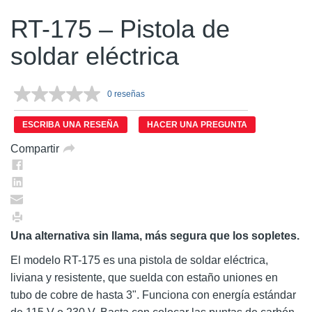
RT-175 – Pistola de
soldar eléctrica
0 reseñas
Sin
puntuación.
Enlace
ESCRIBA UNA RESEÑA
HACER UNA PREGUNTA
en
la
Compartir
misma
página.
Una alternativa sin llama, más segura que los sopletes.
El modelo RT-175 es una pistola de soldar eléctrica,
liviana y resistente, que suelda con estaño uniones en
tubo de cobre de hasta 3". Funciona con energía estándar