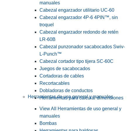
manuales
Cabezal engarzador utilitario UC-60
Cabezal engarzador 4P-6 4PIN™, sin
troquel
Cabezal engarzador redondo de retén
LR-60B
Cabezal punzonador sacabocados Swiv-
L-Punch™
Cabezal cortador tipo tijera SC-60C
Juegos de sacabocados
Cortadoras de cables
Recortacables
Dobladoras de conductos
Herramientas de uso general y manuales
Herramientas para calcular dimensiones
View All Herramientas de uso general y
manuales
Bombas
Herramientas para baldosas