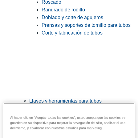
Roscado
Ranurado de rodillo
Doblado y corte de agujeros
Prensas y soportes de tornillo para tubos
Corte y fabricación de tubos
Llaves y herramientas para tubos
View All Llaves y herramientas para tubos
Al hacer clic en “Aceptar todas las cookies”, usted acepta que las cookies se
Llaves
guarden en su dispositivo para mejorar la navegación del sitio, analizar el uso
del mismo, y colaborar con nuestros estudios para marketing.
Curvado y conformado
Reparación y unión de tubos