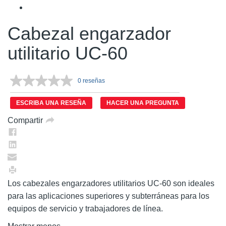
Cabezal engarzador
utilitario UC-60
0 reseñas
Sin
puntuación.
Enlace
ESCRIBA UNA RESEÑA
HACER UNA PREGUNTA
en
la
Compartir
misma
página.
Los cabezales engarzadores utilitarios UC-60 son ideales
para las aplicaciones superiores y subterráneas para los
equipos de servicio y trabajadores de línea.