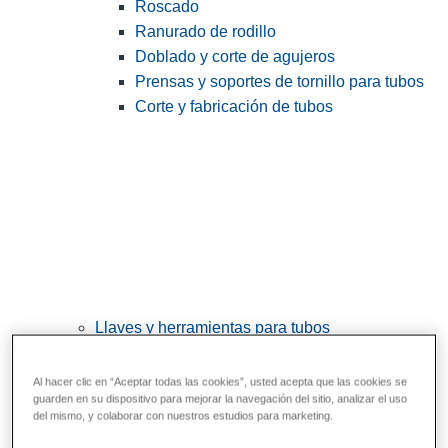
Roscado
Ranurado de rodillo
Doblado y corte de agujeros
Prensas y soportes de tornillo para tubos
Corte y fabricación de tubos
Llaves y herramientas para tubos
View All Llaves y herramientas para tubos
Al hacer clic en “Aceptar todas las cookies”, usted acepta que las cookies se
Llaves
guarden en su dispositivo para mejorar la navegación del sitio, analizar el uso
del mismo, y colaborar con nuestros estudios para marketing.
Curvado y conformado
Reparación y unión de tubos