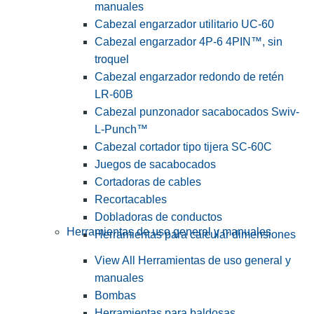
manuales
Cabezal engarzador utilitario UC-60
Cabezal engarzador 4P-6 4PIN™, sin
troquel
Cabezal engarzador redondo de retén
LR-60B
Cabezal punzonador sacabocados Swiv-
L-Punch™
Cabezal cortador tipo tijera SC-60C
Juegos de sacabocados
Cortadoras de cables
Recortacables
Dobladoras de conductos
Herramientas de uso general y manuales
Herramientas para calcular dimensiones
View All Herramientas de uso general y
manuales
Bombas
Herramientas para baldosas