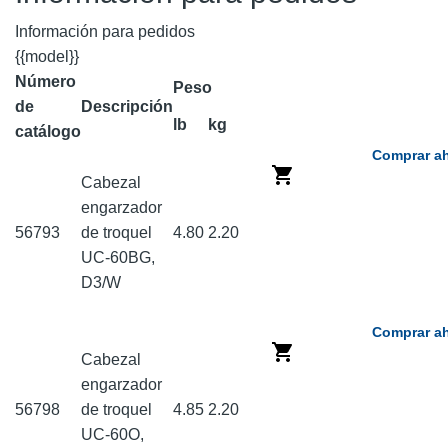
Información para pedidos
{{model}}
Número
Peso
de
Descripción
lb
kg
catálogo
Comprar a
Cabezal
engarzador
56793
de troquel
4.80
2.20
UC-60BG,
D3/W
Comprar a
Cabezal
engarzador
56798
de troquel
4.85
2.20
UC-60O,