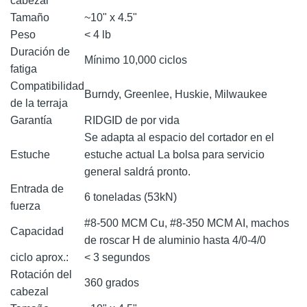
cabezal
Tamaño
~10" x 4.5"
Peso
< 4 lb
Duración de
Mínimo 10,000 ciclos
fatiga
Compatibilidad
Burndy, Greenlee, Huskie, Milwaukee
de la terraja
Garantía
RIDGID de por vida
Se adapta al espacio del cortador en el
Estuche
estuche actual La bolsa para servicio
general saldrá pronto.
Entrada de
6 toneladas (53kN)
fuerza
#8-500 MCM Cu, #8-350 MCM AI, machos
Capacidad
de roscar H de aluminio hasta 4/0-4/0
ciclo aprox.:
< 3 segundos
Rotación del
360 grados
cabezal