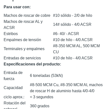
Para usar con:
Machos de roscar de cobre
#10 sólido - 2/0 de hilo
Machos de roscar AL y
14# sólido - 4/0 ACSR
ACSR
Estribos
#6- 40/ - ACSR
Empalmes de tensión
#10 de hilo - 4/0 ACSR
#8-350 MCM AL, 500 MCM
Terminales y empalmes
CU
Entradas de servicios
#10 de hilo - 4/0 ACSR
Especificaciones del producto:
Entrada de
6 toneladas (53kN)
fuerza
#8-500 MCM Cu, #8-350 MCM AI, machos
Capacidad
de roscar H de aluminio hasta 4/0-4/0
ciclo aprox.:
< 3 segundos
Rotación del
360 grados