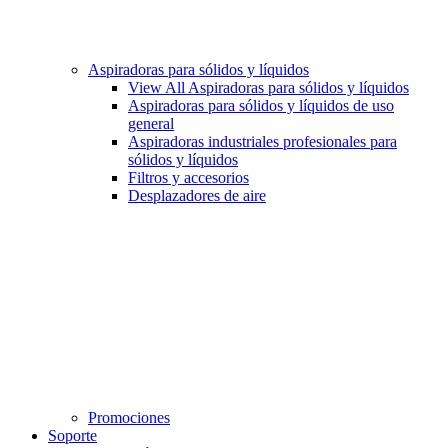
Aspiradoras para sólidos y líquidos
View All Aspiradoras para sólidos y líquidos
Aspiradoras para sólidos y líquidos de uso
general
Aspiradoras industriales profesionales para
sólidos y líquidos
Filtros y accesorios
Desplazadores de aire
Promociones
Soporte