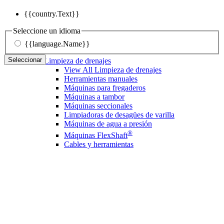
{{country.Text}}
Seleccione un idioma
{{language.Name}}
Seleccionar
Limpieza de drenajes
View All Limpieza de drenajes
Herramientas manuales
Máquinas para fregaderos
Máquinas a tambor
Máquinas seccionales
Limpiadoras de desagües de varilla
Máquinas de agua a presión
®
Máquinas FlexShaft
Cables y herramientas