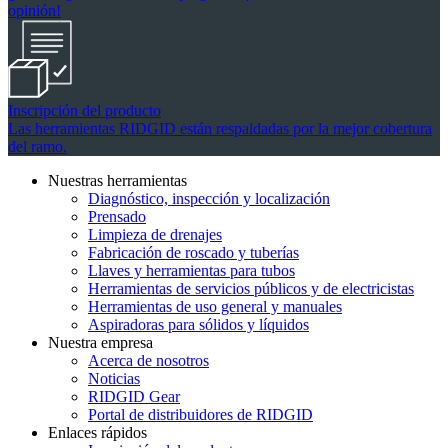
opinión!
Inscripción del producto
Las herramientas RIDGID están respaldadas por la mejor cobertura
del ramo.
Nuestras herramientas
Diagnóstico, inspección y localización
Prensado
Limpieza de drenajes
Fabricación de roscado y tuberías
Llaves y herramientas para tubos
Herramientas de servicios públicos y de electricistas
Herramientas de uso general y manuales
Aspiradoras para sólidos y líquidos
Nuestra empresa
Acerca de nosotros
Noticias
RIDGID Gear
Portal de distribuidores de RIDGID
Enlaces rápidos