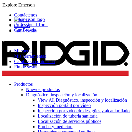
Explore Emerson
Contáctenos
Noticias
Professional Tools
Carreras
Our Brands
Iniciar sesión
Mi cuenta
Mis herramientas
Cambie su contraseña
Fin de sesión
Productos
Nuevos productos
Diagnóstico, inspección y localización
View All Diagnóstico, inspección y localización
Inspección portátil por vídeo
Inspección por vídeo de desagües y alcantarillado
Localización de tubería sanitaria
Localización de servicios públicos
Prueba y medición
Herramienta comercial en línea