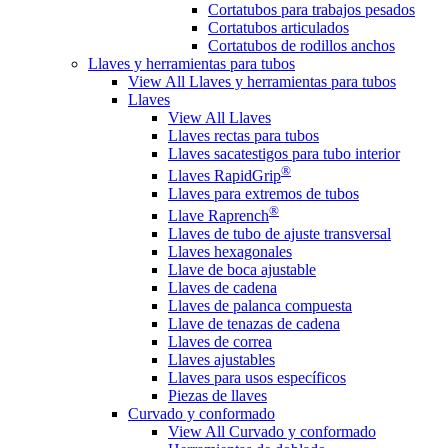
Cortatubos para trabajos pesados
Cortatubos articulados
Cortatubos de rodillos anchos
Llaves y herramientas para tubos
View All Llaves y herramientas para tubos
Llaves
View All Llaves
Llaves rectas para tubos
Llaves sacatestigos para tubo interior
®
Llaves RapidGrip
Llaves para extremos de tubos
®
Llave Raprench
Llaves de tubo de ajuste transversal
Llaves hexagonales
Llave de boca ajustable
Llaves de cadena
Llaves de palanca compuesta
Llave de tenazas de cadena
Llaves de correa
Llaves ajustables
Llaves para usos específicos
Piezas de llaves
Curvado y conformado
View All Curvado y conformado