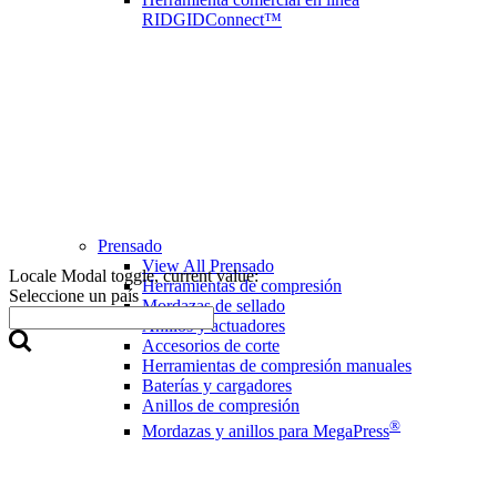
RIDGIDConnect™
Prensado
View All Prensado
Locale Modal toggle, current value:
Herramientas de compresión
Seleccione un país
Mordazas de sellado
Anillos y actuadores
Accesorios de corte
Herramientas de compresión manuales
Baterías y cargadores
Anillos de compresión
®
Mordazas y anillos para MegaPress