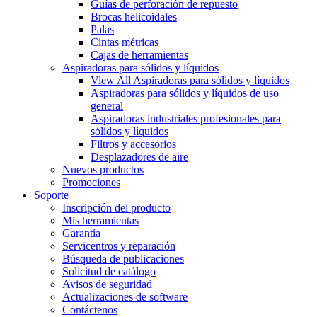
Guías de perforación de repuesto
Brocas helicoidales
Palas
Cintas métricas
Cajas de herramientas
Aspiradoras para sólidos y líquidos
View All Aspiradoras para sólidos y líquidos
Aspiradoras para sólidos y líquidos de uso
general
Aspiradoras industriales profesionales para
sólidos y líquidos
Filtros y accesorios
Desplazadores de aire
Nuevos productos
Promociones
Soporte
Inscripción del producto
Mis herramientas
Garantía
Servicentros y reparación
Búsqueda de publicaciones
Solicitud de catálogo
Avisos de seguridad
Actualizaciones de software
Contáctenos