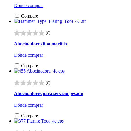
estrellas.
Dónde comprar
Compare
(0)
0.0
de
Abocinadores tipo martillo
5
estrellas.
Dónde comprar
Compare
(0)
0.0
de
Abocinadores para servicio pesado
5
estrellas.
Dónde comprar
Compare