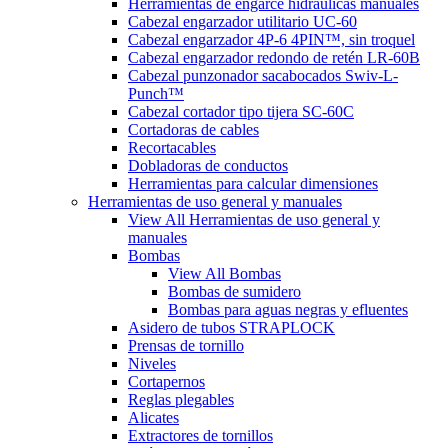
Herramientas de engarce hidráulicas manuales
Cabezal engarzador utilitario UC-60
Cabezal engarzador 4P-6 4PIN™, sin troquel
Cabezal engarzador redondo de retén LR-60B
Cabezal punzonador sacabocados Swiv-L-
Punch™
Cabezal cortador tipo tijera SC-60C
Cortadoras de cables
Recortacables
Dobladoras de conductos
Herramientas para calcular dimensiones
Herramientas de uso general y manuales
View All Herramientas de uso general y
manuales
Bombas
View All Bombas
Bombas de sumidero
Bombas para aguas negras y efluentes
Asidero de tubos STRAPLOCK
Prensas de tornillo
Niveles
Cortapernos
Reglas plegables
Alicates
Extractores de tornillos