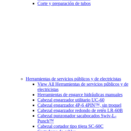
Corte y preparación de tubos
Herramientas de servicios públicos y de electricistas
View All Herramientas de servicios públicos y de
electricistas
Herramientas de engarce hidráulicas manuales
Cabezal engarzador utilitario UC-60
Cabezal engarzador 4P-6 4PIN™, sin troquel
Cabezal engarzador redondo de retén LR-60B
Cabezal punzonador sacabocados Swiv-L-
Punch™
Cabezal cortador tipo tijera SC-60C