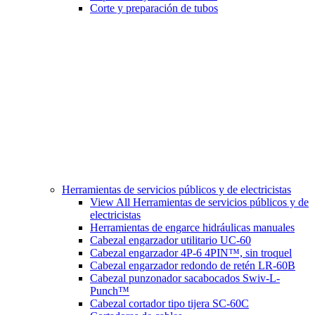
Corte y preparación de tubos
Herramientas de servicios públicos y de electricistas
View All Herramientas de servicios públicos y de
electricistas
Herramientas de engarce hidráulicas manuales
Cabezal engarzador utilitario UC-60
Cabezal engarzador 4P-6 4PIN™, sin troquel
Cabezal engarzador redondo de retén LR-60B
Cabezal punzonador sacabocados Swiv-L-
Punch™
Cabezal cortador tipo tijera SC-60C