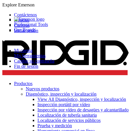
Explore Emerson
Contáctenos
Noticias
Professional Tools
Carreras
Our Brands
Iniciar sesión
Mi cuenta
Mis herramientas
Cambie su contraseña
Fin de sesión
Productos
Nuevos productos
Diagnóstico, inspección y localización
View All Diagnóstico, inspección y localización
Inspección portátil por vídeo
Inspección por vídeo de desagües y alcantarillado
Localización de tubería sanitaria
Localización de servicios públicos
Prueba y medición
Herramienta comercial en línea