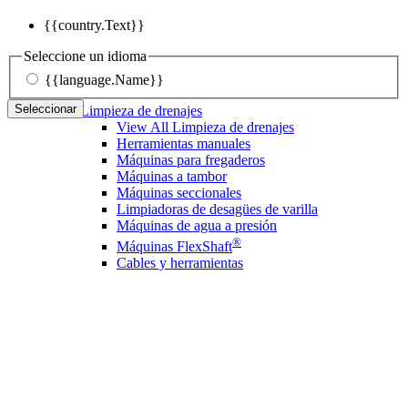
{{country.Text}}
Seleccione un idioma
{{language.Name}}
Seleccionar
Limpieza de drenajes
View All Limpieza de drenajes
Herramientas manuales
Máquinas para fregaderos
Máquinas a tambor
Máquinas seccionales
Limpiadoras de desagües de varilla
Máquinas de agua a presión
®
Máquinas FlexShaft
Cables y herramientas