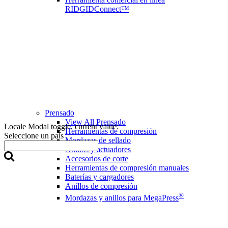
RIDGIDConnect™
Prensado
View All Prensado
Locale Modal toggle, current value:
Herramientas de compresión
Seleccione un país
Mordazas de sellado
Anillos y actuadores
Accesorios de corte
Herramientas de compresión manuales
Baterías y cargadores
Anillos de compresión
®
Mordazas y anillos para MegaPress