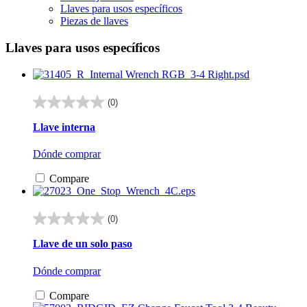
Llaves para usos específicos
Piezas de llaves
Llaves para usos específicos
(0)
0.0
de
Llave interna
5
estrellas.
Dónde comprar
Compare
(0)
0.0
de
Llave de un solo paso
5
estrellas.
Dónde comprar
Compare