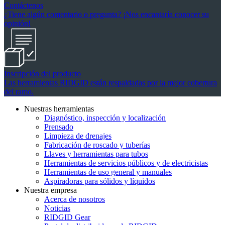
Contáctenos
¿Tiene algún comentario o pregunta? ¡Nos encantaría conocer su
opinión!
Inscripción del producto
Las herramientas RIDGID están respaldadas por la mejor cobertura
del ramo.
Nuestras herramientas
Diagnóstico, inspección y localización
Prensado
Limpieza de drenajes
Fabricación de roscado y tuberías
Llaves y herramientas para tubos
Herramientas de servicios públicos y de electricistas
Herramientas de uso general y manuales
Aspiradoras para sólidos y líquidos
Nuestra empresa
Acerca de nosotros
Noticias
RIDGID Gear