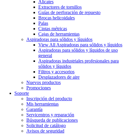
Alicates
Extractores de tornillos
Guías de perforación de repuesto
Brocas helicoidales
Palas
Cintas métricas
Cajas de herramientas
Aspiradoras para sólidos y líquidos
View All Aspiradoras para sólidos y líquidos
Aspiradoras para sólidos y líquidos de uso
general
Aspiradoras industriales profesionales para
sólidos y líquidos
Filtros y accesorios
Desplazadores de aire
Nuevos productos
Promociones
Soporte
Inscripción del producto
Mis herramientas
Garantía
Servicentros y reparación
Búsqueda de publicaciones
Solicitud de catálogo
Avisos de seguridad