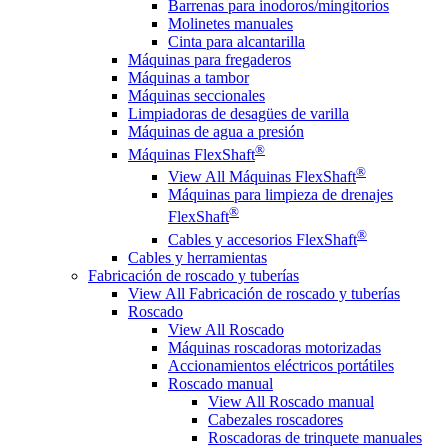
Barrenas para inodoros/mingitorios
Molinetes manuales
Cinta para alcantarilla
Máquinas para fregaderos
Máquinas a tambor
Máquinas seccionales
Limpiadoras de desagües de varilla
Máquinas de agua a presión
®
Máquinas FlexShaft
®
View All Máquinas FlexShaft
Máquinas para limpieza de drenajes
®
FlexShaft
®
Cables y accesorios FlexShaft
Cables y herramientas
Fabricación de roscado y tuberías
View All Fabricación de roscado y tuberías
Roscado
View All Roscado
Máquinas roscadoras motorizadas
Accionamientos eléctricos portátiles
Roscado manual
View All Roscado manual
Cabezales roscadores
Roscadoras de trinquete manuales