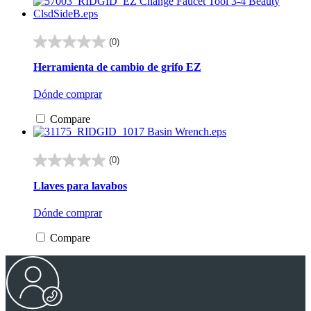
(0)
0.0
de
Herramienta de cambio de grifo EZ
5
estrellas.
Dónde comprar
Compare
(0)
0.0
de
Llaves para lavabos
5
estrellas.
Dónde comprar
Compare