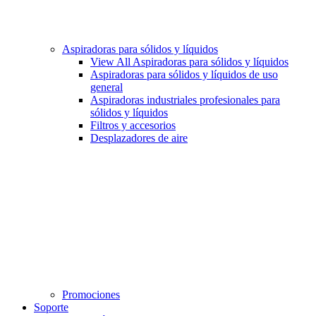
Aspiradoras para sólidos y líquidos
View All Aspiradoras para sólidos y líquidos
Aspiradoras para sólidos y líquidos de uso
general
Aspiradoras industriales profesionales para
sólidos y líquidos
Filtros y accesorios
Desplazadores de aire
Promociones
Soporte