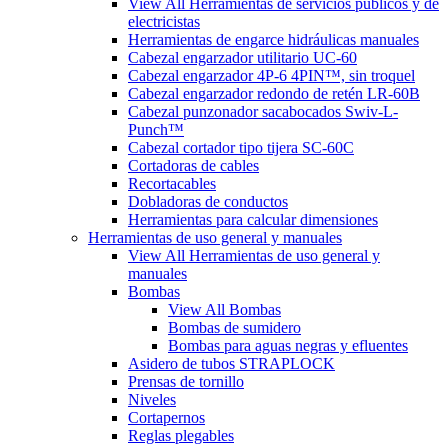
View All Herramientas de servicios públicos y de
electricistas
Herramientas de engarce hidráulicas manuales
Cabezal engarzador utilitario UC-60
Cabezal engarzador 4P-6 4PIN™, sin troquel
Cabezal engarzador redondo de retén LR-60B
Cabezal punzonador sacabocados Swiv-L-
Punch™
Cabezal cortador tipo tijera SC-60C
Cortadoras de cables
Recortacables
Dobladoras de conductos
Herramientas para calcular dimensiones
Herramientas de uso general y manuales
View All Herramientas de uso general y
manuales
Bombas
View All Bombas
Bombas de sumidero
Bombas para aguas negras y efluentes
Asidero de tubos STRAPLOCK
Prensas de tornillo
Niveles
Cortapernos
Reglas plegables