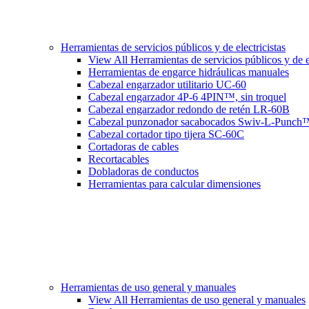
Herramientas de servicios públicos y de electricistas
View All Herramientas de servicios públicos y de el
Herramientas de engarce hidráulicas manuales
Cabezal engarzador utilitario UC-60
Cabezal engarzador 4P-6 4PIN™, sin troquel
Cabezal engarzador redondo de retén LR-60B
Cabezal punzonador sacabocados Swiv-L-Punch
Cabezal cortador tipo tijera SC-60C
Cortadoras de cables
Recortacables
Dobladoras de conductos
Herramientas para calcular dimensiones
Herramientas de uso general y manuales
View All Herramientas de uso general y manuales