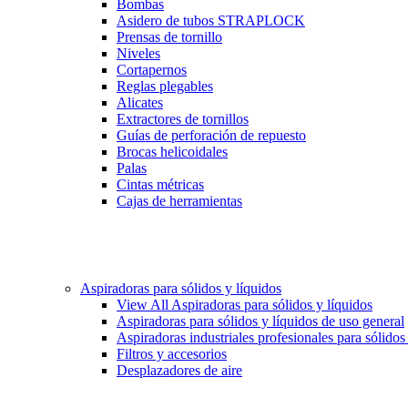
Bombas
Asidero de tubos STRAPLOCK
Prensas de tornillo
Niveles
Cortapernos
Reglas plegables
Alicates
Extractores de tornillos
Guías de perforación de repuesto
Brocas helicoidales
Palas
Cintas métricas
Cajas de herramientas
Aspiradoras para sólidos y líquidos
View All Aspiradoras para sólidos y líquidos
Aspiradoras para sólidos y líquidos de uso general
Aspiradoras industriales profesionales para sólidos
Filtros y accesorios
Desplazadores de aire