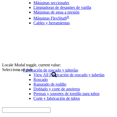
Máquinas seccionales
Limpiadoras de desagües de varilla
Máquinas de agua a presión
®
Máquinas FlexShaft
Cables y herramientas
Locale Modal toggle, current value:
Seleccione un país
Fabricación de roscado y tuberías
View All Fabricación de roscado y tuberías
Roscado
Ranurado de rodillo
Doblado y corte de agujeros
Prensas y soportes de tornillo para tubos
Corte y fabricación de tubos