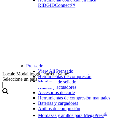
RIDGIDConnect™
Prensado
View All Prensado
Locale Modal toggle, current value:
Herramientas de compresión
Seleccione un país
Mordazas de sellado
Anillos y actuadores
Accesorios de corte
Herramientas de compresión manuales
Baterías y cargadores
Anillos de compresión
®
Mordazas y anillos para MegaPress