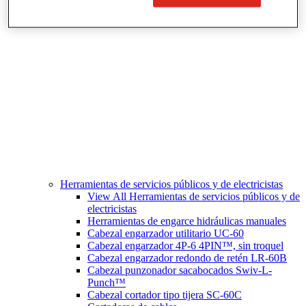
Corte y preparación de tubos
Herramientas de servicios públicos y de electricistas
View All Herramientas de servicios públicos y de
electricistas
Herramientas de engarce hidráulicas manuales
Cabezal engarzador utilitario UC-60
Cabezal engarzador 4P-6 4PIN™, sin troquel
Cabezal engarzador redondo de retén LR-60B
Cabezal punzonador sacabocados Swiv-L-
Punch™
Cabezal cortador tipo tijera SC-60C