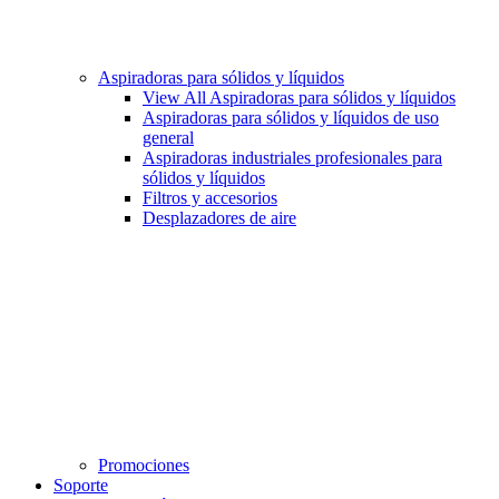
Aspiradoras para sólidos y líquidos
View All Aspiradoras para sólidos y líquidos
Aspiradoras para sólidos y líquidos de uso
general
Aspiradoras industriales profesionales para
sólidos y líquidos
Filtros y accesorios
Desplazadores de aire
Promociones
Soporte