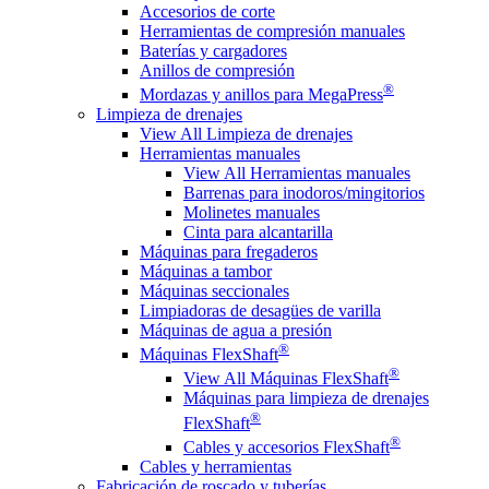
Accesorios de corte
Herramientas de compresión manuales
Baterías y cargadores
Anillos de compresión
®
Mordazas y anillos para MegaPress
Limpieza de drenajes
View All Limpieza de drenajes
Herramientas manuales
View All Herramientas manuales
Barrenas para inodoros/mingitorios
Molinetes manuales
Cinta para alcantarilla
Máquinas para fregaderos
Máquinas a tambor
Máquinas seccionales
Limpiadoras de desagües de varilla
Máquinas de agua a presión
®
Máquinas FlexShaft
®
View All Máquinas FlexShaft
Máquinas para limpieza de drenajes
®
FlexShaft
®
Cables y accesorios FlexShaft
Cables y herramientas
Fabricación de roscado y tuberías