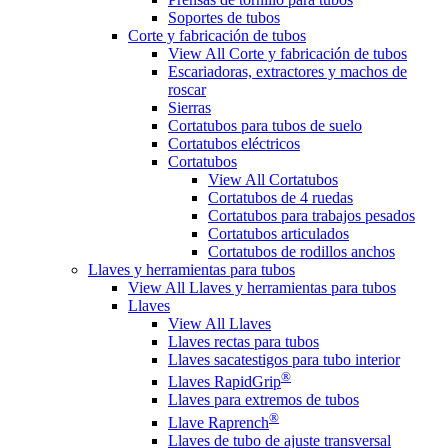
Soportes de tubos
Corte y fabricación de tubos
View All Corte y fabricación de tubos
Escariadoras, extractores y machos de
roscar
Sierras
Cortatubos para tubos de suelo
Cortatubos eléctricos
Cortatubos
View All Cortatubos
Cortatubos de 4 ruedas
Cortatubos para trabajos pesados
Cortatubos articulados
Cortatubos de rodillos anchos
Llaves y herramientas para tubos
View All Llaves y herramientas para tubos
Llaves
View All Llaves
Llaves rectas para tubos
Llaves sacatestigos para tubo interior
®
Llaves RapidGrip
Llaves para extremos de tubos
®
Llave Raprench
Llaves de tubo de ajuste transversal