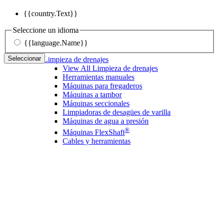
{{country.Text}}
Seleccione un idioma
{{language.Name}}
Seleccionar
Limpieza de drenajes
View All Limpieza de drenajes
Herramientas manuales
Máquinas para fregaderos
Máquinas a tambor
Máquinas seccionales
Limpiadoras de desagües de varilla
Máquinas de agua a presión
®
Máquinas FlexShaft
Cables y herramientas