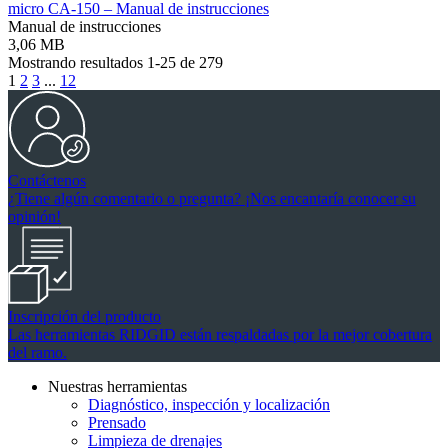
micro CA-150 – Manual de instrucciones
Manual de instrucciones
3,06 MB
Mostrando resultados 1-25 de 279
1
2
3
...
12
Contáctenos
¿Tiene algún comentario o pregunta? ¡Nos encantaría conocer su
opinión!
Inscripción del producto
Las herramientas RIDGID están respaldadas por la mejor cobertura
del ramo.
Nuestras herramientas
Diagnóstico, inspección y localización
Prensado
Limpieza de drenajes