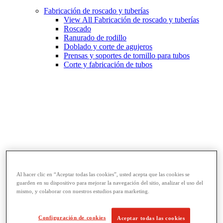
Fabricación de roscado y tuberías
View All Fabricación de roscado y tuberías
Roscado
Ranurado de rodillo
Doblado y corte de agujeros
Prensas y soportes de tornillo para tubos
Corte y fabricación de tubos
Al hacer clic en “Aceptar todas las cookies”, usted acepta que las cookies se
guarden en su dispositivo para mejorar la navegación del sitio, analizar el uso del
Llaves y herramientas para tubos
mismo, y colaborar con nuestros estudios para marketing.
View All Llaves y herramientas para tubos
Llaves
Curvado y conformado
Configuración de cookies
Aceptar todas las cookies
Reparación y unión de tubos