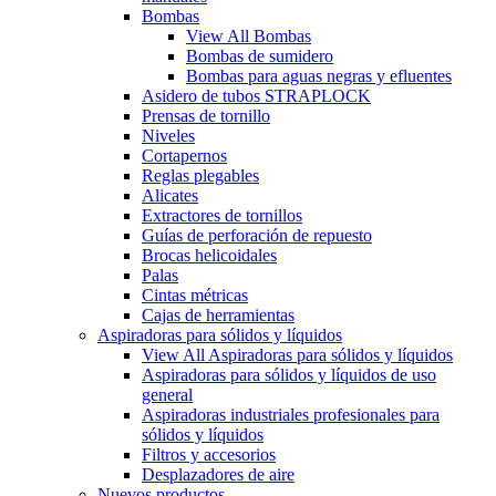
Bombas
View All Bombas
Bombas de sumidero
Bombas para aguas negras y efluentes
Asidero de tubos STRAPLOCK
Prensas de tornillo
Niveles
Cortapernos
Reglas plegables
Alicates
Extractores de tornillos
Guías de perforación de repuesto
Brocas helicoidales
Palas
Cintas métricas
Cajas de herramientas
Aspiradoras para sólidos y líquidos
View All Aspiradoras para sólidos y líquidos
Aspiradoras para sólidos y líquidos de uso
general
Aspiradoras industriales profesionales para
sólidos y líquidos
Filtros y accesorios
Desplazadores de aire
Nuevos productos