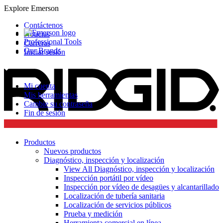
Explore Emerson
Contáctenos
Noticias
Professional Tools
Carreras
Our Brands
Iniciar sesión
Mi cuenta
Mis herramientas
Cambie su contraseña
Fin de sesión
Productos
Nuevos productos
Diagnóstico, inspección y localización
View All Diagnóstico, inspección y localización
Inspección portátil por vídeo
Inspección por vídeo de desagües y alcantarillado
Localización de tubería sanitaria
Localización de servicios públicos
Prueba y medición
Herramienta comercial en línea