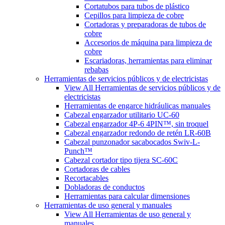
Cortatubos para tubos de plástico
Cepillos para limpieza de cobre
Cortadoras y preparadoras de tubos de
cobre
Accesorios de máquina para limpieza de
cobre
Escariadoras, herramientas para eliminar
rebabas
Herramientas de servicios públicos y de electricistas
View All Herramientas de servicios públicos y de
electricistas
Herramientas de engarce hidráulicas manuales
Cabezal engarzador utilitario UC-60
Cabezal engarzador 4P-6 4PIN™, sin troquel
Cabezal engarzador redondo de retén LR-60B
Cabezal punzonador sacabocados Swiv-L-
Punch™
Cabezal cortador tipo tijera SC-60C
Cortadoras de cables
Recortacables
Dobladoras de conductos
Herramientas para calcular dimensiones
Herramientas de uso general y manuales
View All Herramientas de uso general y
manuales