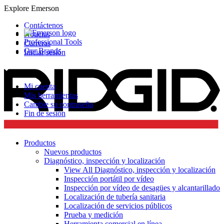
Explore Emerson
Contáctenos
Noticias
Professional Tools
Carreras
Our Brands
Iniciar sesión
Mi cuenta
Mis herramientas
Cambie su contraseña
Fin de sesión
Productos
Nuevos productos
Diagnóstico, inspección y localización
View All Diagnóstico, inspección y localización
Inspección portátil por vídeo
Inspección por vídeo de desagües y alcantarillado
Localización de tubería sanitaria
Localización de servicios públicos
Prueba y medición
Herramienta comercial en línea