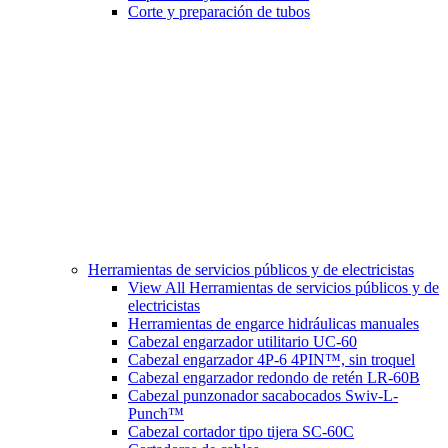
Corte y preparación de tubos
Herramientas de servicios públicos y de electricistas
View All Herramientas de servicios públicos y de
electricistas
Herramientas de engarce hidráulicas manuales
Cabezal engarzador utilitario UC-60
Cabezal engarzador 4P-6 4PIN™, sin troquel
Cabezal engarzador redondo de retén LR-60B
Cabezal punzonador sacabocados Swiv-L-
Punch™
Cabezal cortador tipo tijera SC-60C