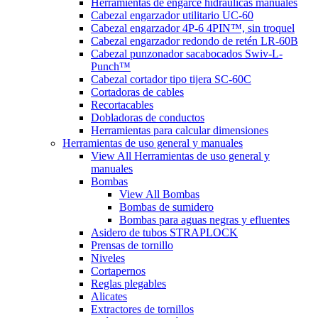
Herramientas de engarce hidráulicas manuales
Cabezal engarzador utilitario UC-60
Cabezal engarzador 4P-6 4PIN™, sin troquel
Cabezal engarzador redondo de retén LR-60B
Cabezal punzonador sacabocados Swiv-L-
Punch™
Cabezal cortador tipo tijera SC-60C
Cortadoras de cables
Recortacables
Dobladoras de conductos
Herramientas para calcular dimensiones
Herramientas de uso general y manuales
View All Herramientas de uso general y
manuales
Bombas
View All Bombas
Bombas de sumidero
Bombas para aguas negras y efluentes
Asidero de tubos STRAPLOCK
Prensas de tornillo
Niveles
Cortapernos
Reglas plegables
Alicates
Extractores de tornillos