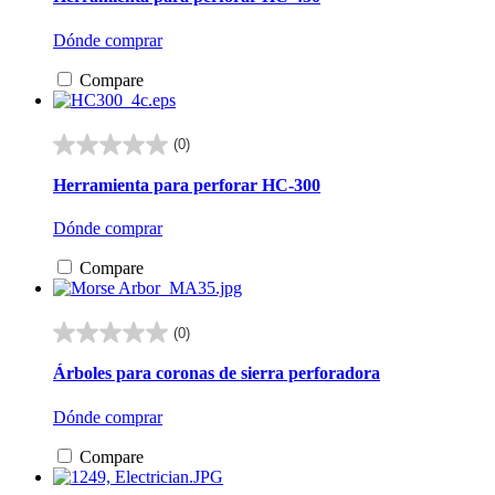
5
estrellas.
Dónde comprar
Compare
(0)
0.0
de
Herramienta para perforar HC-300
5
estrellas.
Dónde comprar
Compare
(0)
0.0
de
Árboles para coronas de sierra perforadora
5
estrellas.
Dónde comprar
Compare