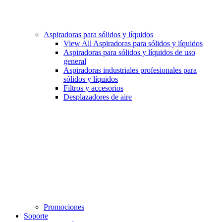
Aspiradoras para sólidos y líquidos
View All Aspiradoras para sólidos y líquidos
Aspiradoras para sólidos y líquidos de uso
general
Aspiradoras industriales profesionales para
sólidos y líquidos
Filtros y accesorios
Desplazadores de aire
Promociones
Soporte