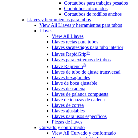
Cortatubos para trabajos pesados
Cortatubos articulados
Cortatubos de rodillos anchos
Llaves y herramientas para tubos
View All Llaves y herramientas para tubos
Llaves
View All Llaves
Llaves rectas para tubos
Llaves sacatestigos para tubo interior
®
Llaves RapidGrip
Llaves para extremos de tubos
®
Llave Raprench
Llaves de tubo de ajuste transversal
Llaves hexagonales
Llave de boca ajustable
Llaves de cadena
Llaves de palanca compuesta
Llave de tenazas de cadena
Llaves de correa
Llaves ajustables
Llaves para usos específicos
Piezas de llaves
Curvado y conformado
View All Curvado y conformado