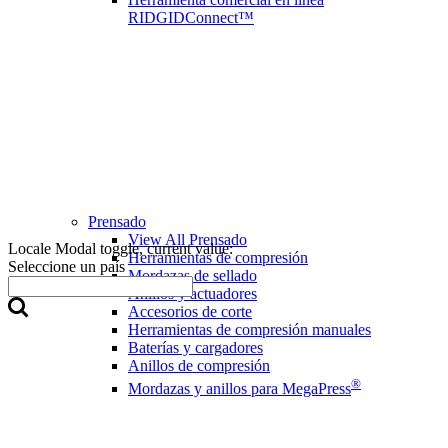
RIDGIDConnect™
Prensado
View All Prensado
Locale Modal toggle, current value:
Herramientas de compresión
Seleccione un país
Mordazas de sellado
Anillos y actuadores
Accesorios de corte
Herramientas de compresión manuales
Baterías y cargadores
Anillos de compresión
®
Mordazas y anillos para MegaPress