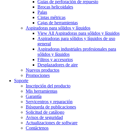
Guías de perforación de repuesto
Brocas helicoidales
Palas
Cintas métricas
Cajas de herramientas
Aspiradoras para sólidos y líquidos
View All Aspiradoras para sólidos y líquidos
Aspiradoras para sólidos y líquidos de uso
general
Aspiradoras industriales profesionales para
sólidos y líquidos
Filtros y accesorios
Desplazadores de aire
Nuevos productos
Promociones
Soporte
Inscripción del producto
Mis herramientas
Garantía
Servicentros y reparación
Búsqueda de publicaciones
Solicitud de catálogo
Avisos de seguridad
Actualizaciones de software
Contáctenos