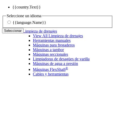
{{country.Text}}
Seleccione un idioma
{{language.Name}}
Seleccionar
Limpieza de drenajes
View All Limpieza de drenajes
Herramientas manuales
Máquinas para fregaderos
Máquinas a tambor
Máquinas seccionales
Limpiadoras de desagües de varilla
Máquinas de agua a presión
®
Máquinas FlexShaft
Cables y herramientas