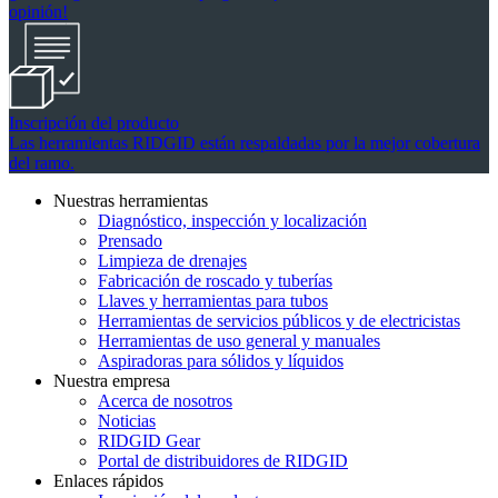
opinión!
Inscripción del producto
Las herramientas RIDGID están respaldadas por la mejor cobertura
del ramo.
Nuestras herramientas
Diagnóstico, inspección y localización
Prensado
Limpieza de drenajes
Fabricación de roscado y tuberías
Llaves y herramientas para tubos
Herramientas de servicios públicos y de electricistas
Herramientas de uso general y manuales
Aspiradoras para sólidos y líquidos
Nuestra empresa
Acerca de nosotros
Noticias
RIDGID Gear
Portal de distribuidores de RIDGID
Enlaces rápidos