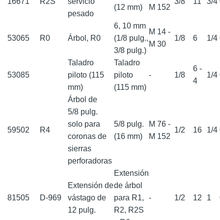
16671
R2S
servicio
3/8
11
3/4
(12 mm)
M 152
pesado
6, 10 mm
M 14 -
53065
R0
Árbol, R0
(1/8 pulg.,
1/8
6
1/4
M 30
3/8 pulg.)
Taladro
Taladro
6 -
53085
piloto (115
piloto
-
1/8
1/4
4
mm)
(115 mm)
Árbol de
5/8 pulg.
solo para
5/8 pulg.
M 76 -
59502
R4
1/2
16
1/4
coronas de
(16 mm)
M 152
sierras
perforadoras
Extensión
Extensión de
de árbol
81505
D-969
vástago de
para R1,
-
1/2
12
1
12 pulg.
R2, R2S