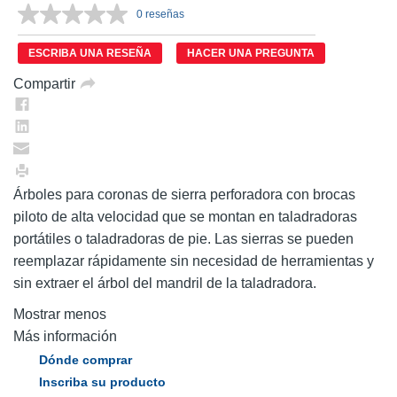
0 reseñas
Sin
puntuación.
Enlace
ESCRIBA UNA RESEÑA
HACER UNA PREGUNTA
en
la
Compartir
misma
página.
Árboles para coronas de sierra perforadora con brocas
piloto de alta velocidad que se montan en taladradoras
portátiles o taladradoras de pie. Las sierras se pueden
reemplazar rápidamente sin necesidad de herramientas y
sin extraer el árbol del mandril de la taladradora.
Mostrar menos
Más información
Dónde comprar
Inscriba su producto