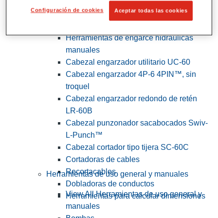
Configuración de cookies
Aceptar todas las cookies
View All Herramientas de servicios
públicos y de electricistas
Herramientas de engarce hidráulicas
manuales
Cabezal engarzador utilitario UC-60
Cabezal engarzador 4P-6 4PIN™, sin
troquel
Cabezal engarzador redondo de retén
LR-60B
Cabezal punzonador sacabocados Swiv-
L-Punch™
Cabezal cortador tipo tijera SC-60C
Cortadoras de cables
Recortacables
Herramientas de uso general y manuales
Dobladoras de conductos
View All Herramientas de uso general y
Herramientas para calcular dimensiones
manuales