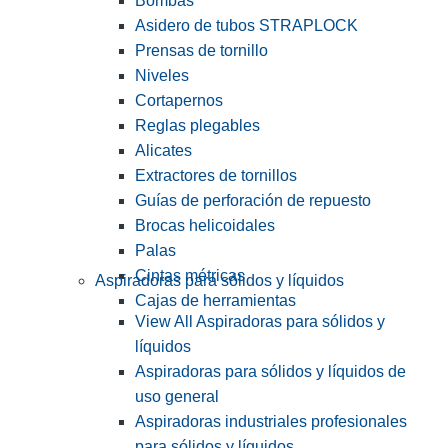
Bombas
Asidero de tubos STRAPLOCK
Prensas de tornillo
Niveles
Cortapernos
Reglas plegables
Alicates
Extractores de tornillos
Guías de perforación de repuesto
Brocas helicoidales
Palas
Cintas métricas
Aspiradoras para sólidos y líquidos
Cajas de herramientas
View All Aspiradoras para sólidos y
líquidos
Aspiradoras para sólidos y líquidos de
uso general
Aspiradoras industriales profesionales
para sólidos y líquidos