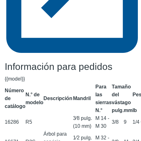
Información para pedidos
{{model}}
Para
Tamaño
Número
N.° de
las
del
Pe
de
Descripción
Mandril
modelo
sierras
vástago
catálogo
N.°
pulg.
mm
lb
3⁄8 pulg.
M 14 -
16286
R5
3/8
9
1/4
(10 mm)
M 30
Árbol para
1⁄2 pulg.
M 32 -