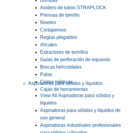
Bombas
Asidero de tubos STRAPLOCK
Prensas de tornillo
Niveles
Cortapernos
Reglas plegables
Alicates
Extractores de tornillos
Guías de perforación de repuesto
Brocas helicoidales
Palas
Cintas métricas
Aspiradoras para sólidos y líquidos
Cajas de herramientas
View All Aspiradoras para sólidos y
líquidos
Aspiradoras para sólidos y líquidos de
uso general
Aspiradoras industriales profesionales
para sólidos y líquidos