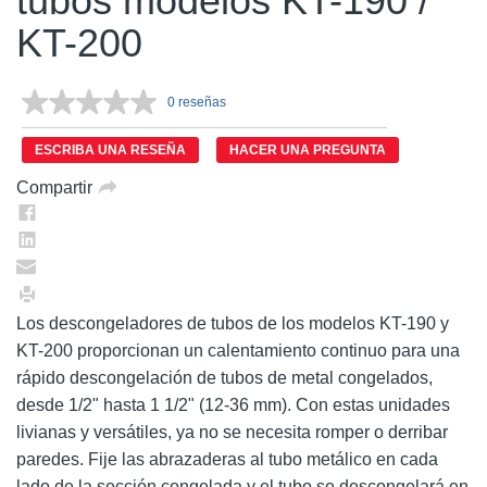
tubos modelos KT-190 /
KT-200
0 reseñas
Sin
puntuación.
Enlace
ESCRIBA UNA RESEÑA
HACER UNA PREGUNTA
en
la
Compartir
misma
página.
Los descongeladores de tubos de los modelos KT-190 y
KT-200 proporcionan un calentamiento continuo para una
rápido descongelación de tubos de metal congelados,
desde 1/2" hasta 1 1/2" (12-36 mm). Con estas unidades
livianas y versátiles, ya no se necesita romper o derribar
paredes. Fije las abrazaderas al tubo metálico en cada
lado de la sección congelada y el tubo se descongelará en