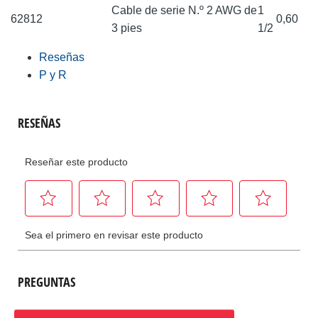
Cable de serie N.º 2 AWG de
1
62812
0,60
3 pies
1/2
Reseñas
P y R
PREGUNTAS