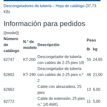
Descongeladores de tubería – Hoja de catálogo
(37,73
KB)
Información para pedidos
{{model}}
Número
Peso
N.° de
de
Descripción
modelo
lb
kg
catálogo
Descongelador de tubería
62747
KT-200
55
24,95
con cables de 2-25 pies 1/0
Descongelador de tubería
62802
KT-190
con cables de 2-25 pies n.º
46
21,00
2
Cable con abrazadera, 25
62662
13
6,00
pies
Cable de extensión, 25 pies
62772
11
5,00
n.° 1/0 AWG