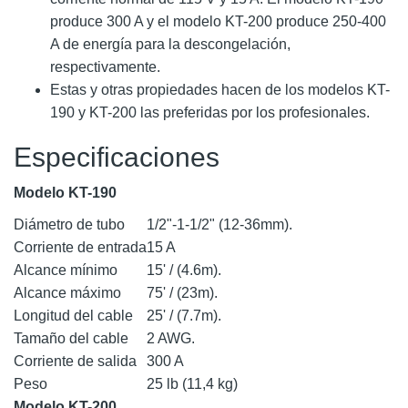
produce 300 A y el modelo KT-200 produce 250-400
A de energía para la descongelación,
respectivamente.
Estas y otras propiedades hacen de los modelos KT-
190 y KT-200 las preferidas por los profesionales.
Especificaciones
Modelo KT-190
Diámetro de tubo
1/2"-1-1/2" (12-36mm).
Corriente de entrada
15 A
Alcance mínimo
15' / (4.6m).
Alcance máximo
75' / (23m).
Longitud del cable
25' / (7.7m).
Tamaño del cable
2 AWG.
Corriente de salida
300 A
Peso
25 lb (11,4 kg)
Modelo KT-200