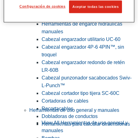
Configuración de cookies
Aceptar todas las cookies
View All Herramientas de servicios
públicos y de electricistas
Herramientas de engarce hidráulicas
manuales
Cabezal engarzador utilitario UC-60
Cabezal engarzador 4P-6 4PIN™, sin
troquel
Cabezal engarzador redondo de retén
LR-60B
Cabezal punzonador sacabocados Swiv-
L-Punch™
Cabezal cortador tipo tijera SC-60C
Cortadoras de cables
Recortacables
Herramientas de uso general y manuales
Dobladoras de conductos
View All Herramientas de uso general y
Herramientas para calcular dimensiones
manuales