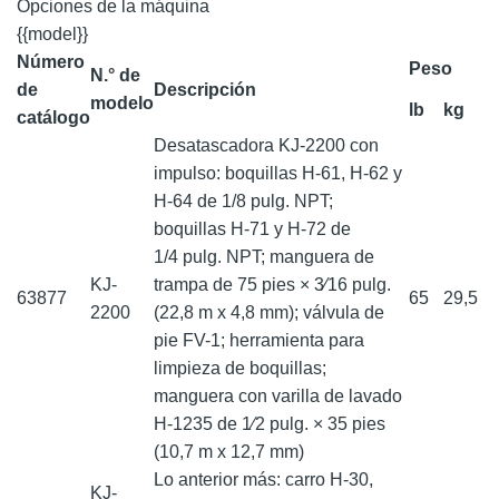
Opciones de la máquina
{{model}}
Número
Peso
N.° de
de
Descripción
modelo
lb
kg
catálogo
Desatascadora KJ-2200 con
impulso: boquillas H-61, H-62 y
H-64 de 1/8 pulg. NPT;
boquillas H-71 y H-72 de
1/4 pulg. NPT; manguera de
KJ-
trampa de 75 pies × 3⁄16 pulg.
63877
65
29,5
2200
(22,8 m x 4,8 mm); válvula de
pie FV-1; herramienta para
limpieza de boquillas;
manguera con varilla de lavado
H-1235 de 1⁄2 pulg. × 35 pies
(10,7 m x 12,7 mm)
Lo anterior más: carro H-30,
KJ-