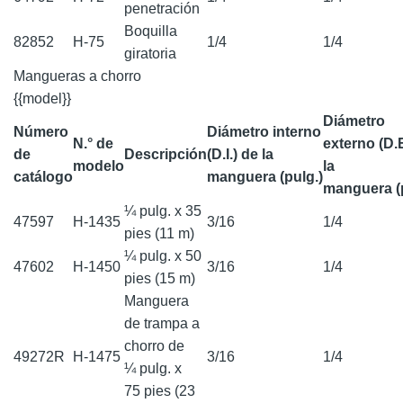
penetración
Boquilla
82852
H-75
1/4
1/4
giratoria
Mangueras a chorro
{{model}}
Diámetro
Número
Diámetro interno
N.° de
externo (D.E
de
Descripción
(D.I.) de la
modelo
la
catálogo
manguera (pulg.)
manguera (p
¼ pulg. x 35
47597
H-1435
3/16
1/4
pies (11 m)
¼ pulg. x 50
47602
H-1450
3/16
1/4
pies (15 m)
Manguera
de trampa a
chorro de
49272R
H-1475
3/16
1/4
¼ pulg. x
75 pies (23