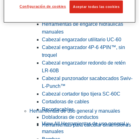
Configuración de cookies
Aceptar todas las cookies
View All Herramientas de servicios
públicos y de electricistas
Herramientas de engarce hidráulicas
manuales
Cabezal engarzador utilitario UC-60
Cabezal engarzador 4P-6 4PIN™, sin
troquel
Cabezal engarzador redondo de retén
LR-60B
Cabezal punzonador sacabocados Swiv-
L-Punch™
Cabezal cortador tipo tijera SC-60C
Cortadoras de cables
Recortacables
Herramientas de uso general y manuales
Dobladoras de conductos
View All Herramientas de uso general y
Herramientas para calcular dimensiones
manuales