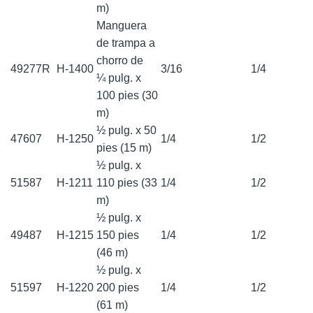
m)
Manguera
de trampa a
chorro de
49277R
H-1400
3/16
1/4
¼ pulg. x
100 pies (30
m)
½ pulg. x 50
47607
H-1250
1/4
1/2
pies (15 m)
½ pulg. x
51587
H-1211
110 pies (33
1/4
1/2
m)
½ pulg. x
49487
H-1215
150 pies
1/4
1/2
(46 m)
½ pulg. x
51597
H-1220
200 pies
1/4
1/2
(61 m)