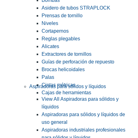
Bombas
Asidero de tubos STRAPLOCK
Prensas de tornillo
Niveles
Cortapernos
Reglas plegables
Alicates
Extractores de tornillos
Guías de perforación de repuesto
Brocas helicoidales
Palas
Cintas métricas
Aspiradoras para sólidos y líquidos
Cajas de herramientas
View All Aspiradoras para sólidos y
líquidos
Aspiradoras para sólidos y líquidos de
uso general
Aspiradoras industriales profesionales
para sólidos y líquidos