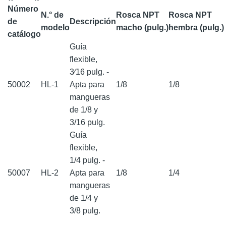
Número
N.° de
Rosca NPT
Rosca NPT
de
Descripción
modelo
macho (pulg.)
hembra (pulg.)
catálogo
Guía
f lexible,
3⁄16 pulg. -
50002
HL-1
Apta para
1/8
1/8
mangueras
de 1/8 y
3/16 pulg.
Guía
f lexible,
1/4 pulg. -
50007
HL-2
Apta para
1/8
1/4
mangueras
de 1/4 y
3/8 pulg.