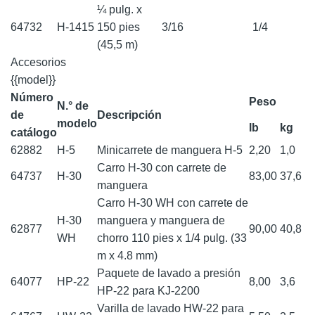
¼ pulg. x
64732
H-1415
150 pies
3/16
1/4
(45,5 m)
Accesorios
{{model}}
Número
Peso
N.° de
de
Descripción
modelo
lb
kg
catálogo
62882
H-5
Minicarrete de manguera H-5
2,20
1,0
Carro H-30 con carrete de
64737
H-30
83,00
37,6
manguera
Carro H-30 WH con carrete de
H-30
manguera y manguera de
62877
90,00
40,8
WH
chorro 110 pies x 1/4 pulg. (33
m x 4.8 mm)
Paquete de lavado a presión
64077
HP-22
8,00
3,6
HP-22 para KJ-2200
Varilla de lavado HW-22 para