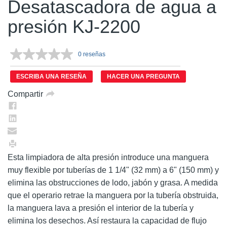
Desatascadora de agua a
presión KJ-2200
0 reseñas
Sin
puntuación.
Enlace
ESCRIBA UNA RESEÑA
HACER UNA PREGUNTA
en
la
Compartir
misma
página.
Esta limpiadora de alta presión introduce una manguera
muy flexible por tuberías de 1 1/4" (32 mm) a 6" (150 mm) y
elimina las obstrucciones de lodo, jabón y grasa. A medida
que el operario retrae la manguera por la tubería obstruida,
la manguera lava a presión el interior de la tubería y
elimina los desechos. Así restaura la capacidad de flujo