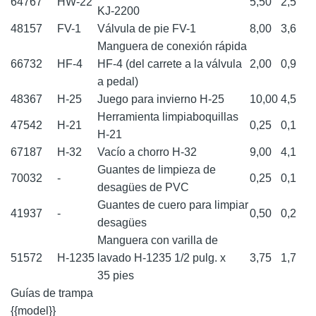
64767
HW-22
5,50
2,5
KJ-2200
48157
FV-1
Válvula de pie FV-1
8,00
3,6
Manguera de conexión rápida
66732
HF-4
HF-4 (del carrete a la válvula
2,00
0,9
a pedal)
48367
H-25
Juego para invierno H-25
10,00
4,5
Herramienta limpiaboquillas
47542
H-21
0,25
0,1
H-21
67187
H-32
Vacío a chorro H-32
9,00
4,1
Guantes de limpieza de
70032
-
0,25
0,1
desagües de PVC
Guantes de cuero para limpiar
41937
-
0,50
0,2
desagües
Manguera con varilla de
51572
H-1235
lavado H-1235 1/2 pulg. x
3,75
1,7
35 pies
Guías de trampa
{{model}}