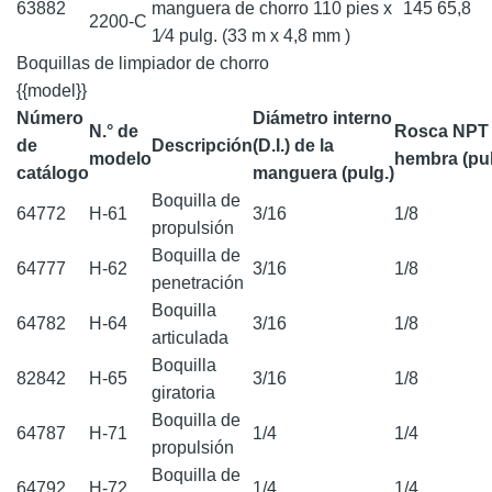
63882
manguera de chorro 110 pies x
145
65,8
2200-C
1⁄4 pulg. (33 m x 4,8 mm )
Boquillas de limpiador de chorro
{{model}}
Número
Diámetro interno
N.° de
Rosca NPT
de
Descripción
(D.I.) de la
modelo
hembra (pul
catálogo
manguera (pulg.)
Boquilla de
64772
H-61
3/16
1/8
propulsión
Boquilla de
64777
H-62
3/16
1/8
penetración
Boquilla
64782
H-64
3/16
1/8
articulada
Boquilla
82842
H-65
3/16
1/8
giratoria
Boquilla de
64787
H-71
1/4
1/4
propulsión
Boquilla de
64792
H-72
1/4
1/4