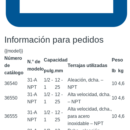
Información para pedidos
{{model}}
Número
Capacidad
Peso
N.° de
de
Terrajas utilizadas
modelo
pulg.
mm
lb
kg
catálogo
31-A
1/2 -
12 -
Aleación, dcha. –
36540
10
4,6
NPT
1
25
NPT
31-A
1/2 -
12 -
Alta velocidad, dcha.
36550
10
4,6
NPT
1
25
– NPT
Alta velocidad, dcha.,
31-A
1/2 -
12 -
36555
para acero
10
4,6
NPT
1
25
inoxidable – NPT