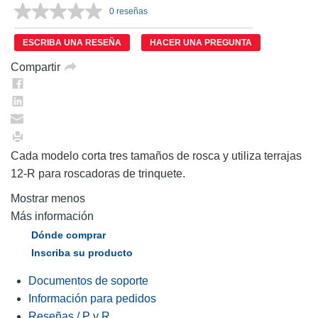
0 reseñas
Sin
puntuación.
Enlace
ESCRIBA UNA RESEÑA
HACER UNA PREGUNTA
en
la
Compartir
misma
página.
Cada modelo corta tres tamaños de rosca y utiliza terrajas
12-R para roscadoras de trinquete.
Mostrar menos
Más información
Dónde comprar
Inscriba su producto
Documentos de soporte
Información para pedidos
Reseñas / P y R