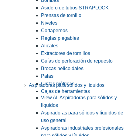
Bombas
Asidero de tubos STRAPLOCK
Prensas de tornillo
Niveles
Cortapernos
Reglas plegables
Alicates
Extractores de tornillos
Guías de perforación de repuesto
Brocas helicoidales
Palas
Cintas métricas
Aspiradoras para sólidos y líquidos
Cajas de herramientas
View All Aspiradoras para sólidos y
líquidos
Aspiradoras para sólidos y líquidos de
uso general
Aspiradoras industriales profesionales
para sólidos y líquidos