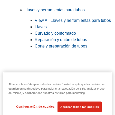
Llaves y herramientas para tubos
View All Llaves y herramientas para tubos
Llaves
Curvado y conformado
Reparación y unión de tubos
Corte y preparación de tubos
Al hacer clic en “Aceptar todas las cookies”, usted acepta que las cookies se
guarden en su dispositivo para mejorar la navegación del sitio, analizar el uso
del mismo, y colaborar con nuestros estudios para marketing.
Herramientas de servicios públicos y de
Configuración de cookies
Aceptar todas las cookies
electricistas