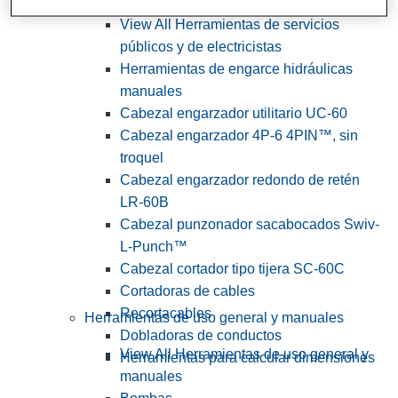
View All Herramientas de servicios
públicos y de electricistas
Herramientas de engarce hidráulicas
manuales
Cabezal engarzador utilitario UC-60
Cabezal engarzador 4P-6 4PIN™, sin
troquel
Cabezal engarzador redondo de retén
LR-60B
Cabezal punzonador sacabocados Swiv-
L-Punch™
Cabezal cortador tipo tijera SC-60C
Cortadoras de cables
Recortacables
Herramientas de uso general y manuales
Dobladoras de conductos
View All Herramientas de uso general y
Herramientas para calcular dimensiones
manuales