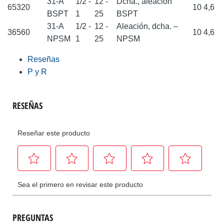
31-A
1/2 -
12 -
Dcha., aleación
65320
10
4,6
BSPT
1
25
BSPT
31-A
1/2 -
12 -
Aleación, dcha. –
36560
10
4,6
NPSM
1
25
NPSM
Reseñas
P y R
PREGUNTAS