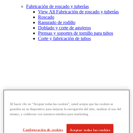
Fabricación de roscado y tuberías
View All Fabricación de roscado y tuberías
Roscado
Ranurado de rodillo
Doblado y corte de agujeros
Prensas y soportes de tornillo para tubos
Corte y fabricación de tubos
Al hacer clic en “Aceptar todas las cookies”, usted acepta que las cookies se
guarden en su dispositivo para mejorar la navegación del sitio, analizar el uso del
Llaves y herramientas para tubos
mismo, y colaborar con nuestros estudios para marketing.
View All Llaves y herramientas para tubos
Llaves
Curvado y conformado
Configuración de cookies
Aceptar todas las cookies
Reparación y unión de tubos