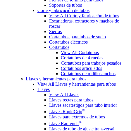
Soportes de tubos
Corte y fabricación de tubos
View All Corte y fabricación de tubos
Escariadoras, extractores y machos de
roscar
Sierras
Cortatubos para tubos de suelo
Cortatubos eléctricos
Cortatubos
View All Cortatubos
Cortatubos de 4 ruedas
Cortatubos para trabajos pesados
Cortatubos articulados
Cortatubos de rodillos anchos
Llaves y herramientas para tubos
View All Llaves y herramientas para tubos
Llaves
View All Llaves
Llaves rectas para tubos
Llaves sacatestigos para tubo interior
®
Llaves RapidGrip
Llaves para extremos de tubos
®
Llave Raprench
Llaves de tubo de ajuste transversal