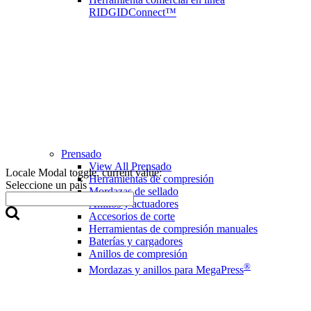
RIDGIDConnect™
Prensado
View All Prensado
Locale Modal toggle, current value:
Herramientas de compresión
Seleccione un país
Mordazas de sellado
Anillos y actuadores
Accesorios de corte
Herramientas de compresión manuales
Baterías y cargadores
Anillos de compresión
®
Mordazas y anillos para MegaPress