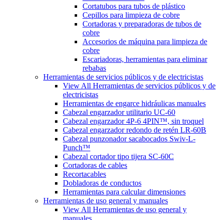
Cortatubos para tubos de plástico
Cepillos para limpieza de cobre
Cortadoras y preparadoras de tubos de
cobre
Accesorios de máquina para limpieza de
cobre
Escariadoras, herramientas para eliminar
rebabas
Herramientas de servicios públicos y de electricistas
View All Herramientas de servicios públicos y de
electricistas
Herramientas de engarce hidráulicas manuales
Cabezal engarzador utilitario UC-60
Cabezal engarzador 4P-6 4PIN™, sin troquel
Cabezal engarzador redondo de retén LR-60B
Cabezal punzonador sacabocados Swiv-L-
Punch™
Cabezal cortador tipo tijera SC-60C
Cortadoras de cables
Recortacables
Dobladoras de conductos
Herramientas para calcular dimensiones
Herramientas de uso general y manuales
View All Herramientas de uso general y
manuales