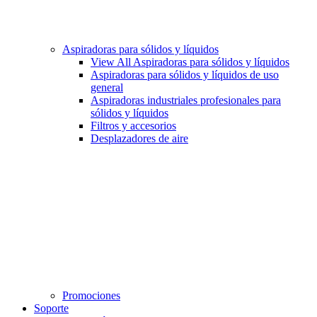
Aspiradoras para sólidos y líquidos
View All Aspiradoras para sólidos y líquidos
Aspiradoras para sólidos y líquidos de uso
general
Aspiradoras industriales profesionales para
sólidos y líquidos
Filtros y accesorios
Desplazadores de aire
Promociones
Soporte