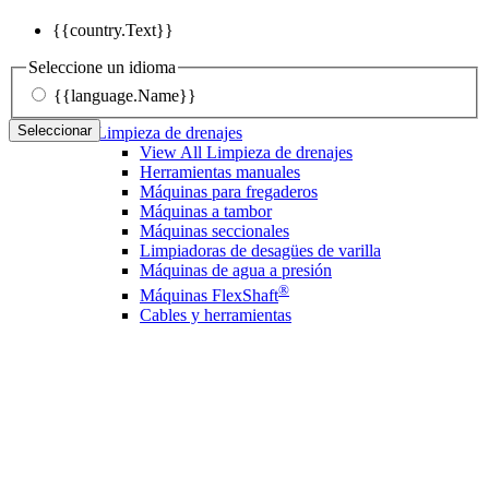
{{country.Text}}
Seleccione un idioma
{{language.Name}}
Seleccionar
Limpieza de drenajes
View All Limpieza de drenajes
Herramientas manuales
Máquinas para fregaderos
Máquinas a tambor
Máquinas seccionales
Limpiadoras de desagües de varilla
Máquinas de agua a presión
®
Máquinas FlexShaft
Cables y herramientas