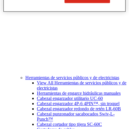
Corte y preparación de tubos
Herramientas de servicios públicos y de electricistas
View All Herramientas de servicios públicos y de
electricistas
Herramientas de engarce hidráulicas manuales
Cabezal engarzador utilitario UC-60
Cabezal engarzador 4P-6 4PIN™, sin troquel
Cabezal engarzador redondo de retén LR-60B
Cabezal punzonador sacabocados Swiv-L-
Punch™
Cabezal cortador tipo tijera SC-60C