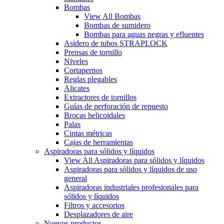
Bombas
View All Bombas
Bombas de sumidero
Bombas para aguas negras y efluentes
Asidero de tubos STRAPLOCK
Prensas de tornillo
Niveles
Cortapernos
Reglas plegables
Alicates
Extractores de tornillos
Guías de perforación de repuesto
Brocas helicoidales
Palas
Cintas métricas
Cajas de herramientas
Aspiradoras para sólidos y líquidos
View All Aspiradoras para sólidos y líquidos
Aspiradoras para sólidos y líquidos de uso
general
Aspiradoras industriales profesionales para
sólidos y líquidos
Filtros y accesorios
Desplazadores de aire
Nuevos productos