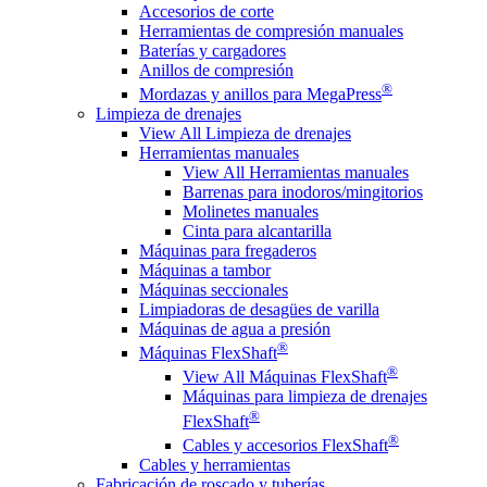
Accesorios de corte
Herramientas de compresión manuales
Baterías y cargadores
Anillos de compresión
®
Mordazas y anillos para MegaPress
Limpieza de drenajes
View All Limpieza de drenajes
Herramientas manuales
View All Herramientas manuales
Barrenas para inodoros/mingitorios
Molinetes manuales
Cinta para alcantarilla
Máquinas para fregaderos
Máquinas a tambor
Máquinas seccionales
Limpiadoras de desagües de varilla
Máquinas de agua a presión
®
Máquinas FlexShaft
®
View All Máquinas FlexShaft
Máquinas para limpieza de drenajes
®
FlexShaft
®
Cables y accesorios FlexShaft
Cables y herramientas
Fabricación de roscado y tuberías