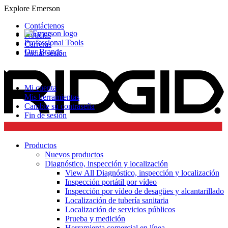
Explore Emerson
Contáctenos
Noticias
Professional Tools
Carreras
Our Brands
Iniciar sesión
Mi cuenta
Mis herramientas
Cambie su contraseña
Fin de sesión
Productos
Nuevos productos
Diagnóstico, inspección y localización
View All Diagnóstico, inspección y localización
Inspección portátil por vídeo
Inspección por vídeo de desagües y alcantarillado
Localización de tubería sanitaria
Localización de servicios públicos
Prueba y medición
Herramienta comercial en línea