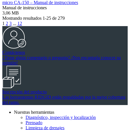
micro CA-150 – Manual de instrucciones
Manual de instrucciones
3,06 MB
Mostrando resultados 1-25 de 279
1
2
3
...
12
Contáctenos
¿Tiene algún comentario o pregunta? ¡Nos encantaría conocer su
opinión!
Inscripción del producto
Las herramientas RIDGID están respaldadas por la mejor cobertura
del ramo.
Nuestras herramientas
Diagnóstico, inspección y localización
Prensado
Limpieza de drenajes