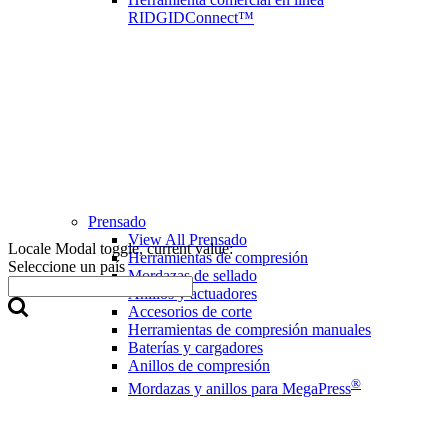
RIDGIDConnect™
Prensado
View All Prensado
Locale Modal toggle, current value:
Herramientas de compresión
Seleccione un país
Mordazas de sellado
Anillos y actuadores
Accesorios de corte
Herramientas de compresión manuales
Baterías y cargadores
Anillos de compresión
®
Mordazas y anillos para MegaPress