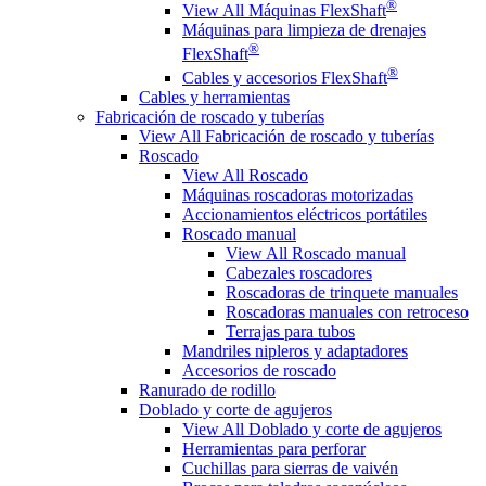
®
View All Máquinas FlexShaft
Máquinas para limpieza de drenajes
®
FlexShaft
®
Cables y accesorios FlexShaft
Cables y herramientas
Fabricación de roscado y tuberías
View All Fabricación de roscado y tuberías
Roscado
View All Roscado
Máquinas roscadoras motorizadas
Accionamientos eléctricos portátiles
Roscado manual
View All Roscado manual
Cabezales roscadores
Roscadoras de trinquete manuales
Roscadoras manuales con retroceso
Terrajas para tubos
Mandriles nipleros y adaptadores
Accesorios de roscado
Ranurado de rodillo
Doblado y corte de agujeros
View All Doblado y corte de agujeros
Herramientas para perforar
Cuchillas para sierras de vaivén