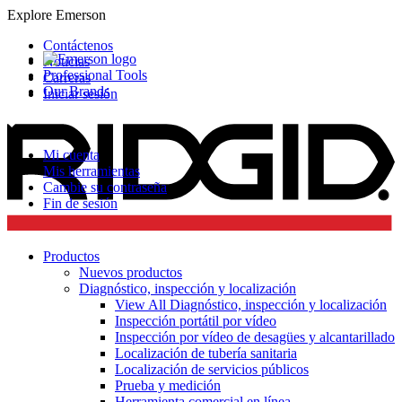
Explore Emerson
Contáctenos
Noticias
Professional Tools
Carreras
Our Brands
Iniciar sesión
Mi cuenta
Mis herramientas
Cambie su contraseña
Fin de sesión
Productos
Nuevos productos
Diagnóstico, inspección y localización
View All Diagnóstico, inspección y localización
Inspección portátil por vídeo
Inspección por vídeo de desagües y alcantarillado
Localización de tubería sanitaria
Localización de servicios públicos
Prueba y medición
Herramienta comercial en línea