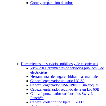
Corte y preparación de tubos
Herramientas de servicios públicos y de electricistas
View All Herramientas de servicios públicos y de
electricistas
Herramientas de engarce hidráulicas manuales
Cabezal engarzador utilitario UC-60
Cabezal engarzador 4P-6 4PIN™, sin troquel
Cabezal engarzador redondo de retén LR-60B
Cabezal punzonador sacabocados Swiv-L-
Punch™
Cabezal cortador tipo tijera SC-60C