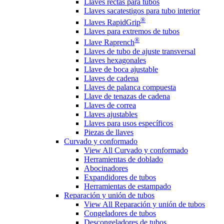
Llaves rectas para tubos
Llaves sacatestigos para tubo interior
®
Llaves RapidGrip
Llaves para extremos de tubos
®
Llave Raprench
Llaves de tubo de ajuste transversal
Llaves hexagonales
Llave de boca ajustable
Llaves de cadena
Llaves de palanca compuesta
Llave de tenazas de cadena
Llaves de correa
Llaves ajustables
Llaves para usos específicos
Piezas de llaves
Curvado y conformado
View All Curvado y conformado
Herramientas de doblado
Abocinadores
Expandidores de tubos
Herramientas de estampado
Reparación y unión de tubos
View All Reparación y unión de tubos
Congeladores de tubos
Descongeladores de tubos