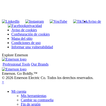
INGRESE EN LA LISTA DE DIRECCIONES DE RIDGID
Unirse a nuestra lista de correo
Aviso de
privacidad
Aviso de cookies
Configuración de cookies
Mapa del sitio
Condiciones de uso
Informar una vulnerabilidad
Explore Emerson
Professional Tools
Our Brands
Emerson. Go Boldly.
™
© 2026 Emerson Electric Co. Todos los derechos reservados.
×
Mi cuenta
Mis herramientas
Cambie su contraseña
Fin de sesión