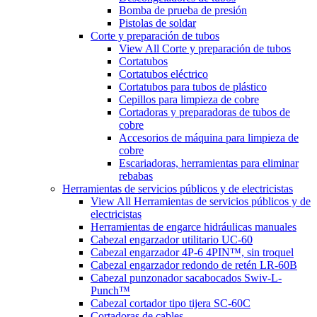
Bomba de prueba de presión
Pistolas de soldar
Corte y preparación de tubos
View All Corte y preparación de tubos
Cortatubos
Cortatubos eléctrico
Cortatubos para tubos de plástico
Cepillos para limpieza de cobre
Cortadoras y preparadoras de tubos de
cobre
Accesorios de máquina para limpieza de
cobre
Escariadoras, herramientas para eliminar
rebabas
Herramientas de servicios públicos y de electricistas
View All Herramientas de servicios públicos y de
electricistas
Herramientas de engarce hidráulicas manuales
Cabezal engarzador utilitario UC-60
Cabezal engarzador 4P-6 4PIN™, sin troquel
Cabezal engarzador redondo de retén LR-60B
Cabezal punzonador sacabocados Swiv-L-
Punch™
Cabezal cortador tipo tijera SC-60C
Cortadoras de cables