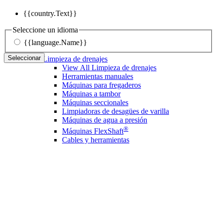
{{country.Text}}
Seleccione un idioma
{{language.Name}}
Seleccionar
Limpieza de drenajes
View All Limpieza de drenajes
Herramientas manuales
Máquinas para fregaderos
Máquinas a tambor
Máquinas seccionales
Limpiadoras de desagües de varilla
Máquinas de agua a presión
®
Máquinas FlexShaft
Cables y herramientas