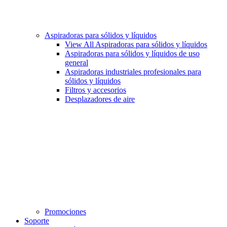
Aspiradoras para sólidos y líquidos
View All Aspiradoras para sólidos y líquidos
Aspiradoras para sólidos y líquidos de uso
general
Aspiradoras industriales profesionales para
sólidos y líquidos
Filtros y accesorios
Desplazadores de aire
Promociones
Soporte