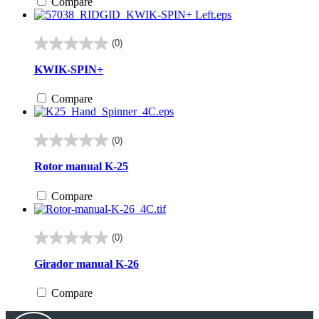
Compare
(0)
0.0
de
KWIK-SPIN+
5
estrellas.
Compare
(0)
0.0
de
Rotor manual K-25
5
estrellas.
Compare
(0)
0.0
de
Girador manual K-26
5
estrellas.
Compare