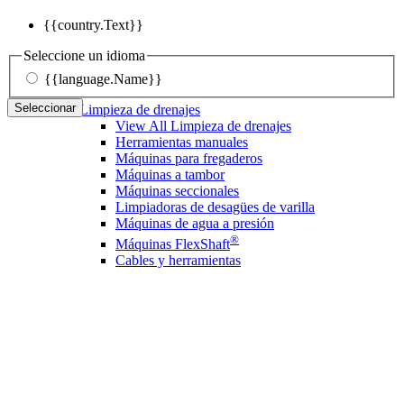
{{country.Text}}
Seleccione un idioma
{{language.Name}}
Seleccionar
Limpieza de drenajes
View All Limpieza de drenajes
Herramientas manuales
Máquinas para fregaderos
Máquinas a tambor
Máquinas seccionales
Limpiadoras de desagües de varilla
Máquinas de agua a presión
®
Máquinas FlexShaft
Cables y herramientas