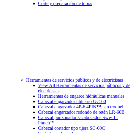
Corte y preparación de tubos
Herramientas de servicios públicos y de electricistas
View All Herramientas de servicios públicos y de
electricistas
Herramientas de engarce hidráulicas manuales
Cabezal engarzador utilitario UC-60
Cabezal engarzador 4P-6 4PIN™, sin troquel
Cabezal engarzador redondo de retén LR-60B
Cabezal punzonador sacabocados Swiv-L-
Punch™
Cabezal cortador tipo tijera SC-60C