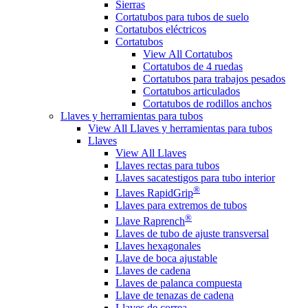
Sierras
Cortatubos para tubos de suelo
Cortatubos eléctricos
Cortatubos
View All Cortatubos
Cortatubos de 4 ruedas
Cortatubos para trabajos pesados
Cortatubos articulados
Cortatubos de rodillos anchos
Llaves y herramientas para tubos
View All Llaves y herramientas para tubos
Llaves
View All Llaves
Llaves rectas para tubos
Llaves sacatestigos para tubo interior
®
Llaves RapidGrip
Llaves para extremos de tubos
®
Llave Raprench
Llaves de tubo de ajuste transversal
Llaves hexagonales
Llave de boca ajustable
Llaves de cadena
Llaves de palanca compuesta
Llave de tenazas de cadena
Llaves de correa