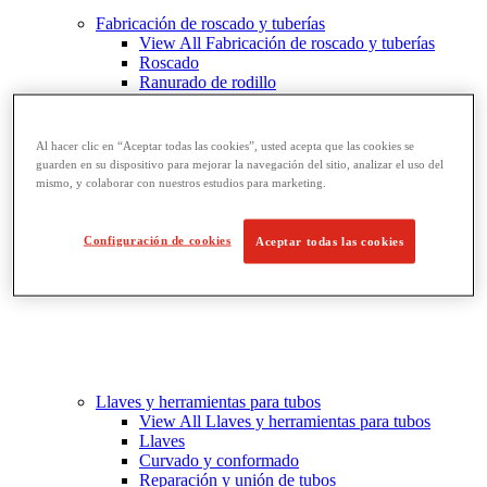
Fabricación de roscado y tuberías
View All Fabricación de roscado y tuberías
Roscado
Ranurado de rodillo
Doblado y corte de agujeros
Prensas y soportes de tornillo para tubos
Corte y fabricación de tubos
Al hacer clic en “Aceptar todas las cookies”, usted acepta que las cookies se
guarden en su dispositivo para mejorar la navegación del sitio, analizar el uso del
mismo, y colaborar con nuestros estudios para marketing.
Configuración de cookies
Aceptar todas las cookies
Llaves y herramientas para tubos
View All Llaves y herramientas para tubos
Llaves
Curvado y conformado
Reparación y unión de tubos