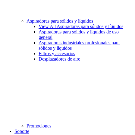
Aspiradoras para sólidos y líquidos
View All Aspiradoras para sólidos y líquidos
Aspiradoras para sólidos y líquidos de uso
general
Aspiradoras industriales profesionales para
sólidos y líquidos
Filtros y accesorios
Desplazadores de aire
Promociones
Soporte