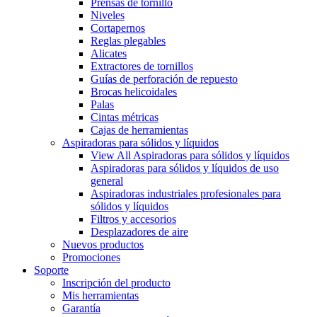
Prensas de tornillo
Niveles
Cortapernos
Reglas plegables
Alicates
Extractores de tornillos
Guías de perforación de repuesto
Brocas helicoidales
Palas
Cintas métricas
Cajas de herramientas
Aspiradoras para sólidos y líquidos
View All Aspiradoras para sólidos y líquidos
Aspiradoras para sólidos y líquidos de uso
general
Aspiradoras industriales profesionales para
sólidos y líquidos
Filtros y accesorios
Desplazadores de aire
Nuevos productos
Promociones
Soporte
Inscripción del producto
Mis herramientas
Garantía