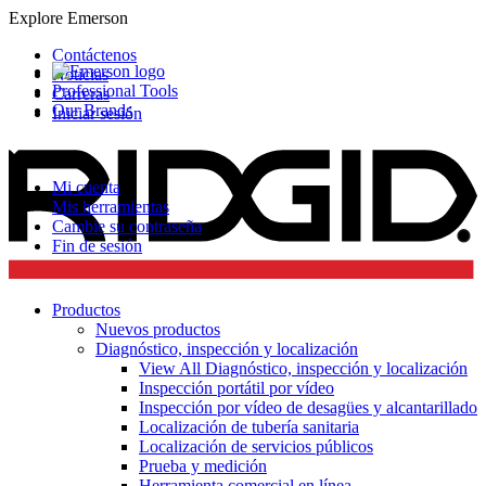
Explore Emerson
Contáctenos
Noticias
Professional Tools
Carreras
Our Brands
Iniciar sesión
Mi cuenta
Mis herramientas
Cambie su contraseña
Fin de sesión
Productos
Nuevos productos
Diagnóstico, inspección y localización
View All Diagnóstico, inspección y localización
Inspección portátil por vídeo
Inspección por vídeo de desagües y alcantarillado
Localización de tubería sanitaria
Localización de servicios públicos
Prueba y medición
Herramienta comercial en línea