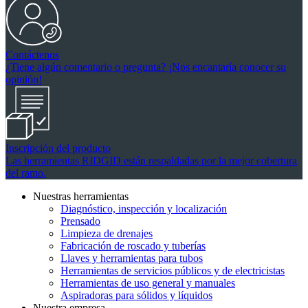
Contáctenos
¿Tiene algún comentario o pregunta? ¡Nos encantaría conocer su
opinión!
Inscripción del producto
Las herramientas RIDGID están respaldadas por la mejor cobertura
del ramo.
Nuestras herramientas
Diagnóstico, inspección y localización
Prensado
Limpieza de drenajes
Fabricación de roscado y tuberías
Llaves y herramientas para tubos
Herramientas de servicios públicos y de electricistas
Herramientas de uso general y manuales
Aspiradoras para sólidos y líquidos
Nuestra empresa