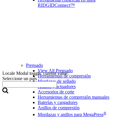
RIDGIDConnect™
Prensado
View All Prensado
Locale Modal toggle, current value:
Herramientas de compresión
Seleccione un país
Mordazas de sellado
Anillos y actuadores
Accesorios de corte
Herramientas de compresión manuales
Baterías y cargadores
Anillos de compresión
®
Mordazas y anillos para MegaPress