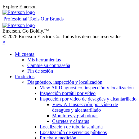
Explore Emerson
Professional Tools
Our Brands
Emerson. Go Boldly.
™
© 2026 Emerson Electric Co. Todos los derechos reservados.
×
Mi cuenta
Mis herramientas
Cambie su contraseña
Fin de sesión
Productos
Diagnóstico, inspección y localización
View All Diagnóstico, inspección y localización
Inspección portátil por vídeo
Inspección por vídeo de desagües y alcantarillado
View All Inspección por vídeo de
desagües y alcantarillado
Monitores y grabadoras
Carretes y cámaras
Localización de tubería sanitaria
Localización de servicios públicos
Prueba y medición