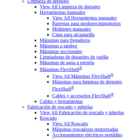
Limpieza de drenajes
View All Limpieza de drenajes
Herramientas manuales
View All Herramientas manuales
Barrenas para inodoros/mingitorios
Molinetes manuales
Cinta para alcantarilla
Máquinas para fregaderos
Máquinas a tambor
Máquinas seccionales
Limpiadoras de desagües de varilla
Máquinas de agua a presión
®
Máquinas FlexShaft
®
View All Máquinas FlexShaft
Máquinas para limpieza de drenajes
®
FlexShaft
®
Cables y accesorios FlexShaft
Cables y herramientas
Fabricación de roscado y tuberías
View All Fabricación de roscado y tuberías
Roscado
View All Roscado
Máquinas roscadoras motorizadas
Accionamientos eléctricos portátiles