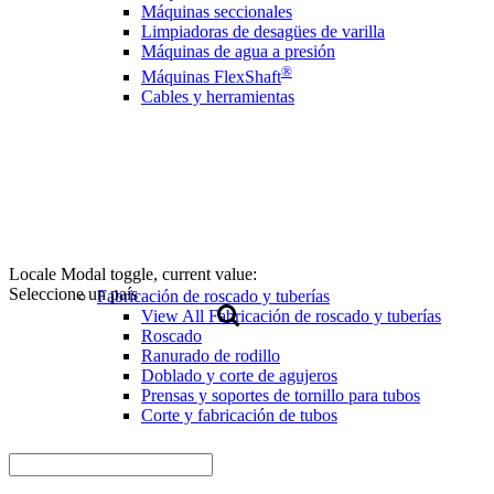
Máquinas seccionales
Limpiadoras de desagües de varilla
Máquinas de agua a presión
®
Máquinas FlexShaft
Cables y herramientas
Locale Modal toggle, current value:
Seleccione un país
Fabricación de roscado y tuberías
View All Fabricación de roscado y tuberías
Roscado
Ranurado de rodillo
Doblado y corte de agujeros
Prensas y soportes de tornillo para tubos
Corte y fabricación de tubos