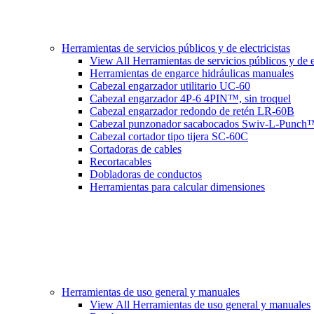
Herramientas de servicios públicos y de electricistas
View All Herramientas de servicios públicos y de el
Herramientas de engarce hidráulicas manuales
Cabezal engarzador utilitario UC-60
Cabezal engarzador 4P-6 4PIN™, sin troquel
Cabezal engarzador redondo de retén LR-60B
Cabezal punzonador sacabocados Swiv-L-Punch
Cabezal cortador tipo tijera SC-60C
Cortadoras de cables
Recortacables
Dobladoras de conductos
Herramientas para calcular dimensiones
Herramientas de uso general y manuales
View All Herramientas de uso general y manuales