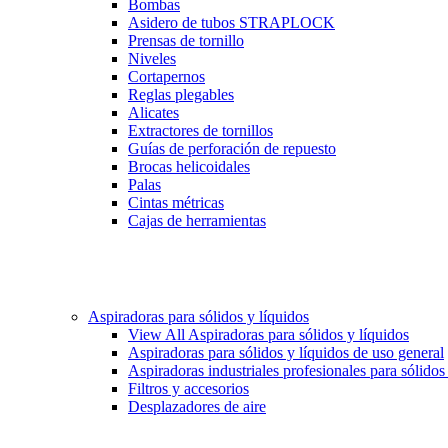
Bombas
Asidero de tubos STRAPLOCK
Prensas de tornillo
Niveles
Cortapernos
Reglas plegables
Alicates
Extractores de tornillos
Guías de perforación de repuesto
Brocas helicoidales
Palas
Cintas métricas
Cajas de herramientas
Aspiradoras para sólidos y líquidos
View All Aspiradoras para sólidos y líquidos
Aspiradoras para sólidos y líquidos de uso general
Aspiradoras industriales profesionales para sólidos
Filtros y accesorios
Desplazadores de aire