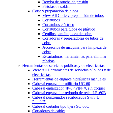
Bomba de prueba de presión
Pistolas de soldar
Corte y preparación de tubos
View All Corte y preparación de tubos
Cortatubos
Cortatubos eléctrico
Cortatubos para tubos de plástico
Cepillos para limpieza de cobre
Cortadoras y preparadoras de tubos de
cobre
Accesorios de máquina para limpieza de
cobre
Escariadoras, herramientas para eliminar
rebabas
Herramientas de servicios públicos y de electricistas
View All Herramientas de servicios públicos y de
electricistas
Herramientas de engarce hidráulicas manuales
Cabezal engarzador utilitario UC-60
Cabezal engarzador 4P-6 4PIN™, sin troquel
Cabezal engarzador redondo de retén LR-60B
Cabezal punzonador sacabocados Swiv-L-
Punch™
Cabezal cortador tipo tijera SC-60C
Cortadoras de cables