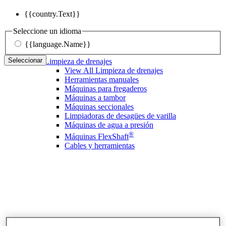
{{country.Text}}
Seleccione un idioma
{{language.Name}}
Seleccionar
Limpieza de drenajes
View All Limpieza de drenajes
Herramientas manuales
Máquinas para fregaderos
Máquinas a tambor
Máquinas seccionales
Limpiadoras de desagües de varilla
Máquinas de agua a presión
®
Máquinas FlexShaft
Cables y herramientas