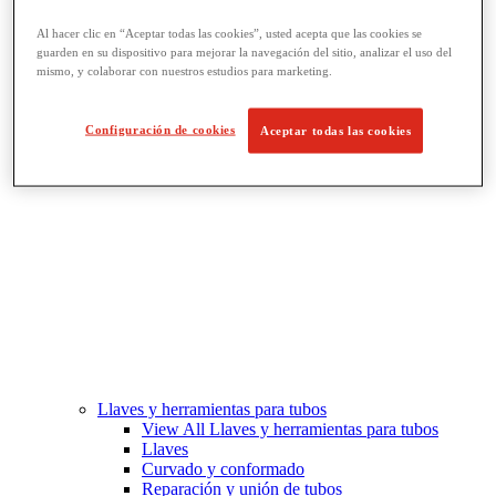
Fabricación de roscado y tuberías
Al hacer clic en “Aceptar todas las cookies”, usted acepta que las cookies se
View All Fabricación de roscado y tuberías
guarden en su dispositivo para mejorar la navegación del sitio, analizar el uso del
Roscado
mismo, y colaborar con nuestros estudios para marketing.
Ranurado de rodillo
Doblado y corte de agujeros
Prensas y soportes de tornillo para tubos
Configuración de cookies
Aceptar todas las cookies
Corte y fabricación de tubos
Llaves y herramientas para tubos
View All Llaves y herramientas para tubos
Llaves
Curvado y conformado
Reparación y unión de tubos