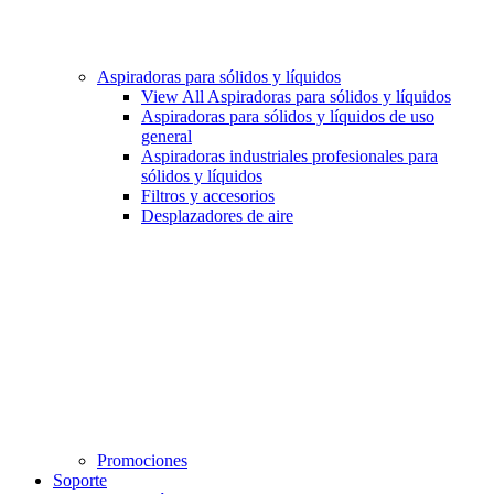
Aspiradoras para sólidos y líquidos
View All Aspiradoras para sólidos y líquidos
Aspiradoras para sólidos y líquidos de uso
general
Aspiradoras industriales profesionales para
sólidos y líquidos
Filtros y accesorios
Desplazadores de aire
Promociones
Soporte