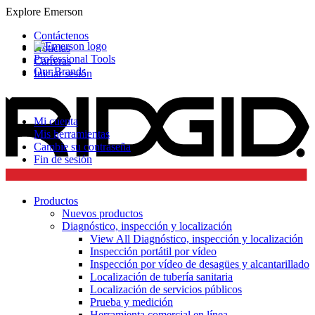
Explore Emerson
Contáctenos
Noticias
Professional Tools
Carreras
Our Brands
Iniciar sesión
Mi cuenta
Mis herramientas
Cambie su contraseña
Fin de sesión
Productos
Nuevos productos
Diagnóstico, inspección y localización
View All Diagnóstico, inspección y localización
Inspección portátil por vídeo
Inspección por vídeo de desagües y alcantarillado
Localización de tubería sanitaria
Localización de servicios públicos
Prueba y medición
Herramienta comercial en línea