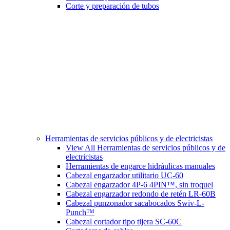
Corte y preparación de tubos
Herramientas de servicios públicos y de electricistas
View All Herramientas de servicios públicos y de
electricistas
Herramientas de engarce hidráulicas manuales
Cabezal engarzador utilitario UC-60
Cabezal engarzador 4P-6 4PIN™, sin troquel
Cabezal engarzador redondo de retén LR-60B
Cabezal punzonador sacabocados Swiv-L-
Punch™
Cabezal cortador tipo tijera SC-60C