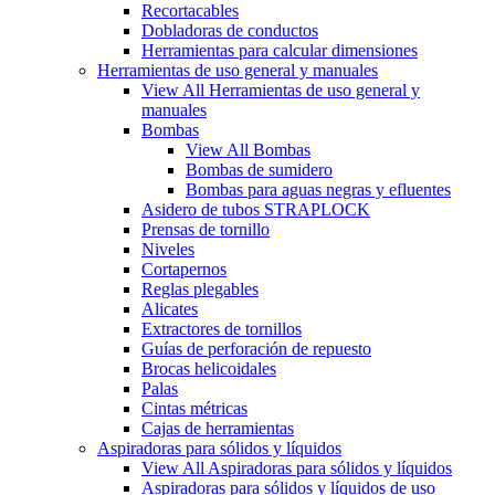
Recortacables
Dobladoras de conductos
Herramientas para calcular dimensiones
Herramientas de uso general y manuales
View All Herramientas de uso general y
manuales
Bombas
View All Bombas
Bombas de sumidero
Bombas para aguas negras y efluentes
Asidero de tubos STRAPLOCK
Prensas de tornillo
Niveles
Cortapernos
Reglas plegables
Alicates
Extractores de tornillos
Guías de perforación de repuesto
Brocas helicoidales
Palas
Cintas métricas
Cajas de herramientas
Aspiradoras para sólidos y líquidos
View All Aspiradoras para sólidos y líquidos
Aspiradoras para sólidos y líquidos de uso