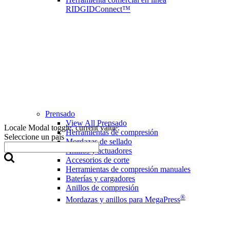
RIDGIDConnect™
Prensado
View All Prensado
Locale Modal toggle, current value:
Herramientas de compresión
Seleccione un país
Mordazas de sellado
Anillos y actuadores
Accesorios de corte
Herramientas de compresión manuales
Baterías y cargadores
Anillos de compresión
®
Mordazas y anillos para MegaPress