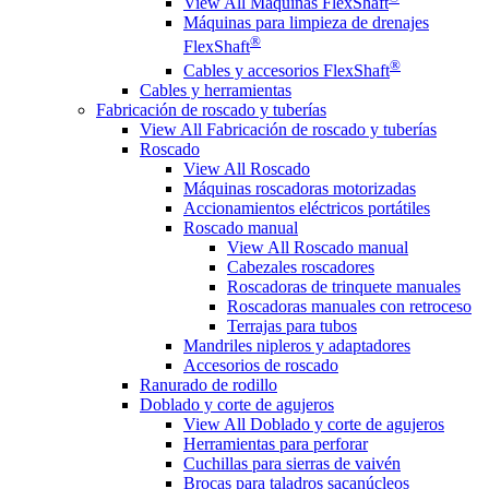
View All Máquinas FlexShaft
Máquinas para limpieza de drenajes
®
FlexShaft
®
Cables y accesorios FlexShaft
Cables y herramientas
Fabricación de roscado y tuberías
View All Fabricación de roscado y tuberías
Roscado
View All Roscado
Máquinas roscadoras motorizadas
Accionamientos eléctricos portátiles
Roscado manual
View All Roscado manual
Cabezales roscadores
Roscadoras de trinquete manuales
Roscadoras manuales con retroceso
Terrajas para tubos
Mandriles nipleros y adaptadores
Accesorios de roscado
Ranurado de rodillo
Doblado y corte de agujeros
View All Doblado y corte de agujeros
Herramientas para perforar
Cuchillas para sierras de vaivén
Brocas para taladros sacanúcleos