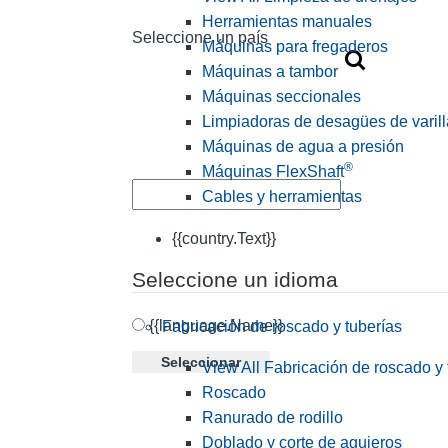
Herramientas manuales
Seleccione un país
Máquinas para fregaderos
Máquinas a tambor
Máquinas seccionales
Limpiadoras de desagües de varill
Máquinas de agua a presión
®
Máquinas FlexShaft
Cables y herramientas
{{country.Text}}
Seleccione un idioma
{{language.Name}}
Fabricación de roscado y tuberías
Seleccionar
View All Fabricación de roscado y 
Roscado
Ranurado de rodillo
Doblado y corte de agujeros