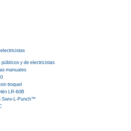
electricistas
públicos y de electricistas
cas manuales
60
in troquel
etén LR-60B
s Swiv-L-Punch™
C