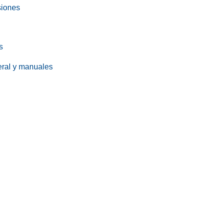
siones
s
eral y manuales