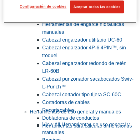
Configuración de cookies
Aceptar todas las cookies
View All Herramientas de servicios
públicos y de electricistas
Herramientas de engarce hidráulicas
manuales
Cabezal engarzador utilitario UC-60
Cabezal engarzador 4P-6 4PIN™, sin
troquel
Cabezal engarzador redondo de retén
LR-60B
Cabezal punzonador sacabocados Swiv-
L-Punch™
Cabezal cortador tipo tijera SC-60C
Cortadoras de cables
Recortacables
Herramientas de uso general y manuales
Dobladoras de conductos
View All Herramientas de uso general y
Herramientas para calcular dimensiones
manuales