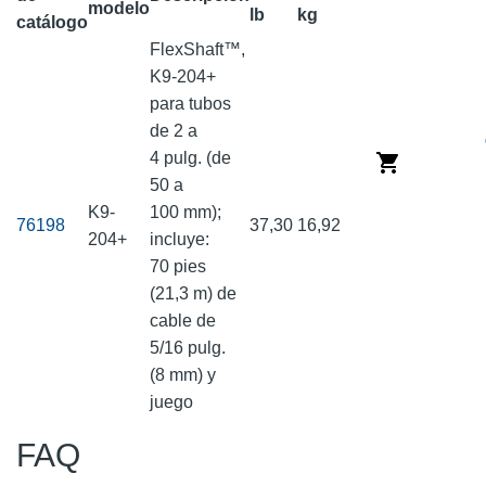
modelo
lb
kg
catálogo
FlexShaft™,
K9-204+
para tubos
de 2 a
4 pulg. (de
50 a
K9-
100 mm);
76198
37,30
16,92
204+
incluye:
70 pies
(21,3 m) de
cable de
5/16 pulg.
(8 mm) y
juego
FAQ