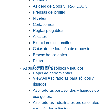
Bombas
Asidero de tubos STRAPLOCK
Prensas de tornillo
Niveles
Cortapernos
Reglas plegables
Alicates
Extractores de tornillos
Guías de perforación de repuesto
Brocas helicoidales
Palas
Cintas métricas
Aspiradoras para sólidos y líquidos
Cajas de herramientas
View All Aspiradoras para sólidos y
líquidos
Aspiradoras para sólidos y líquidos de
uso general
Aspiradoras industriales profesionales
para sólidos y líquidos