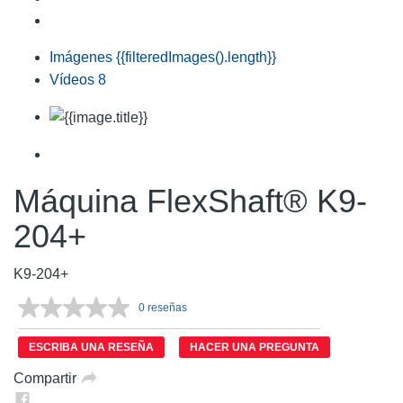
Imágenes
{{filteredImages().length}}
Vídeos
8
Máquina FlexShaft® K9-
204+
K9-204+
0 reseñas
Sin
puntuación.
Enlace
ESCRIBA UNA RESEÑA
HACER UNA PREGUNTA
en
la
Compartir
misma
página.