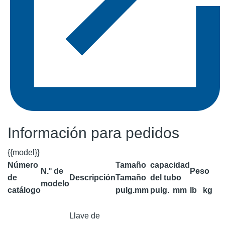
Información para pedidos
{{model}}
Número
Tamaño
capacidad
N.° de
Peso
de
Descripción
Tamaño
del tubo
modelo
catálogo
pulg.
mm
pulg.
mm
lb
kg
Llave de