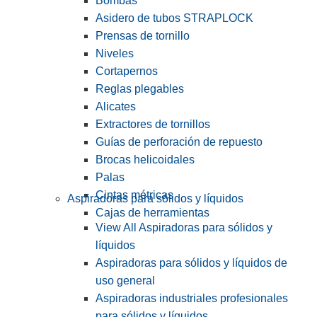
Bombas
Asidero de tubos STRAPLOCK
Prensas de tornillo
Niveles
Cortapernos
Reglas plegables
Alicates
Extractores de tornillos
Guías de perforación de repuesto
Brocas helicoidales
Palas
Cintas métricas
Aspiradoras para sólidos y líquidos
Cajas de herramientas
View All Aspiradoras para sólidos y
líquidos
Aspiradoras para sólidos y líquidos de
uso general
Aspiradoras industriales profesionales
para sólidos y líquidos