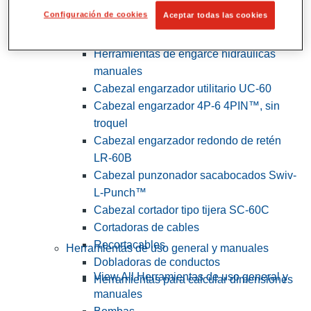
Configuración de cookies
Aceptar todas las cookies
View All Herramientas de servicios
públicos y de electricistas
Herramientas de engarce hidráulicas
manuales
Cabezal engarzador utilitario UC-60
Cabezal engarzador 4P-6 4PIN™, sin
troquel
Cabezal engarzador redondo de retén
LR-60B
Cabezal punzonador sacabocados Swiv-
L-Punch™
Cabezal cortador tipo tijera SC-60C
Cortadoras de cables
Recortacables
Herramientas de uso general y manuales
Dobladoras de conductos
View All Herramientas de uso general y
Herramientas para calcular dimensiones
manuales