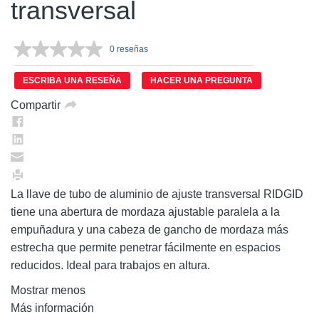
transversal
0 reseñas
Sin
puntuación.
Enlace
ESCRIBA UNA RESEÑA
HACER UNA PREGUNTA
en
la
Compartir
misma
página.
La llave de tubo de aluminio de ajuste transversal RIDGID
tiene una abertura de mordaza ajustable paralela a la
empuñadura y una cabeza de gancho de mordaza más
estrecha que permite penetrar fácilmente en espacios
reducidos. Ideal para trabajos en altura.
Mostrar menos
Más información