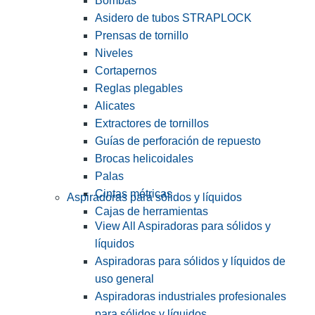
Bombas
Asidero de tubos STRAPLOCK
Prensas de tornillo
Niveles
Cortapernos
Reglas plegables
Alicates
Extractores de tornillos
Guías de perforación de repuesto
Brocas helicoidales
Palas
Cintas métricas
Aspiradoras para sólidos y líquidos
Cajas de herramientas
View All Aspiradoras para sólidos y
líquidos
Aspiradoras para sólidos y líquidos de
uso general
Aspiradoras industriales profesionales
para sólidos y líquidos