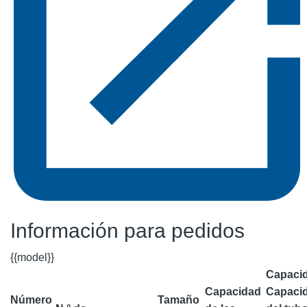
Información para pedidos
{{model}}
Capaci
Capacidad
Capaci
Número
Tamaño