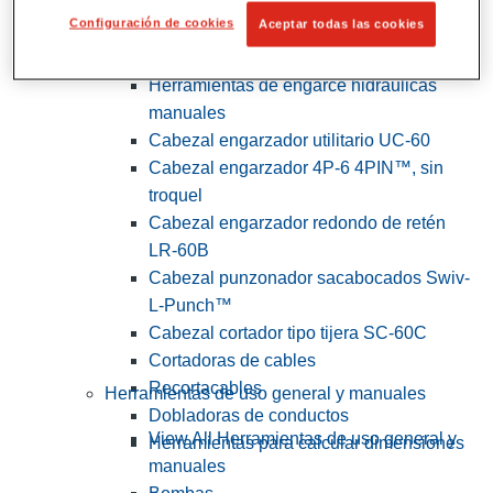
Configuración de cookies
Aceptar todas las cookies
View All Herramientas de servicios
públicos y de electricistas
Herramientas de engarce hidráulicas
manuales
Cabezal engarzador utilitario UC-60
Cabezal engarzador 4P-6 4PIN™, sin
troquel
Cabezal engarzador redondo de retén
LR-60B
Cabezal punzonador sacabocados Swiv-
L-Punch™
Cabezal cortador tipo tijera SC-60C
Cortadoras de cables
Recortacables
Herramientas de uso general y manuales
Dobladoras de conductos
View All Herramientas de uso general y
Herramientas para calcular dimensiones
manuales