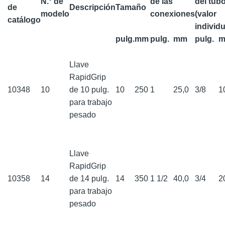
N.° de
de las
del tub
de
Descripción
Tamaño
modelo
conexiones
(valor
catálogo
individu
pulg.
mm
pulg.
mm
pulg.
Llave
RapidGrip
10348
10
de 10 pulg.
10
250
1
25,0
3/8
1
para trabajo
pesado
Llave
RapidGrip
10358
14
de 14 pulg.
14
350
1 1/2
40,0
3/4
2
para trabajo
pesado