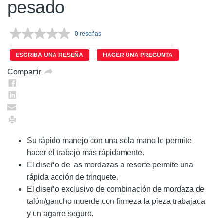
pesado
0 reseñas
Sin
puntuación.
Enlace
ESCRIBA UNA RESEÑA
HACER UNA PREGUNTA
en
la
Compartir
misma
página.
Su rápido manejo con una sola mano le permite
hacer el trabajo más rápidamente.
El diseño de las mordazas a resorte permite una
rápida acción de trinquete.
El diseño exclusivo de combinación de mordaza de
talón/gancho muerde con firmeza la pieza trabajada
y un agarre seguro.