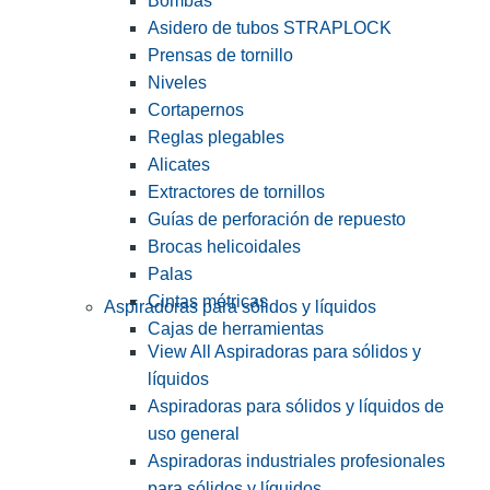
Bombas
Asidero de tubos STRAPLOCK
Prensas de tornillo
Niveles
Cortapernos
Reglas plegables
Alicates
Extractores de tornillos
Guías de perforación de repuesto
Brocas helicoidales
Palas
Cintas métricas
Aspiradoras para sólidos y líquidos
Cajas de herramientas
View All Aspiradoras para sólidos y
líquidos
Aspiradoras para sólidos y líquidos de
uso general
Aspiradoras industriales profesionales
para sólidos y líquidos