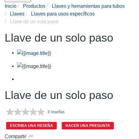
Inicio
Productos
Llaves y herramientas para tubos
Llaves
Llaves para usos específicos
Llave de un solo paso
Llave de un solo paso
Llave de un solo paso
0 reseñas
Sin
puntuación.
Enlace
ESCRIBA UNA RESEÑA
HACER UNA PREGUNTA
en
la
Compartir
misma