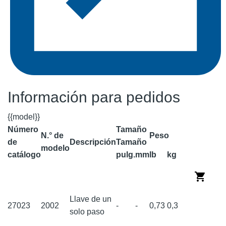
Información para pedidos
{{model}}
Número
Tamaño
N.° de
Peso
de
Descripción
Tamaño
modelo
catálogo
pulg.
mm
lb
kg
Llave de un
27023
2002
-
-
0,73
0,3
solo paso