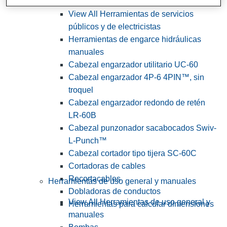
View All Herramientas de servicios
públicos y de electricistas
Herramientas de engarce hidráulicas
manuales
Cabezal engarzador utilitario UC-60
Cabezal engarzador 4P-6 4PIN™, sin
troquel
Cabezal engarzador redondo de retén
LR-60B
Cabezal punzonador sacabocados Swiv-
L-Punch™
Cabezal cortador tipo tijera SC-60C
Cortadoras de cables
Recortacables
Herramientas de uso general y manuales
Dobladoras de conductos
View All Herramientas de uso general y
Herramientas para calcular dimensiones
manuales