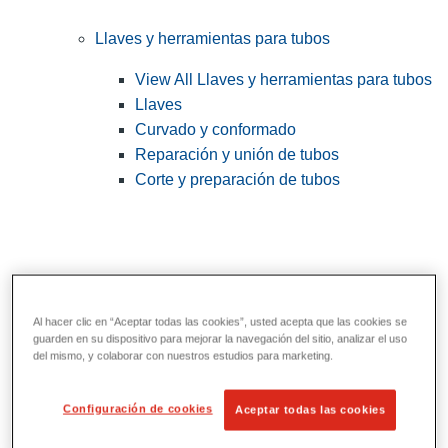
Llaves y herramientas para tubos
View All Llaves y herramientas para tubos
Llaves
Curvado y conformado
Reparación y unión de tubos
Corte y preparación de tubos
Al hacer clic en “Aceptar todas las cookies”, usted acepta que las cookies se
guarden en su dispositivo para mejorar la navegación del sitio, analizar el uso
del mismo, y colaborar con nuestros estudios para marketing.
Herramientas de servicios públicos y de
Configuración de cookies
Aceptar todas las cookies
electricistas