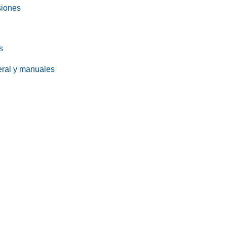
siones
s
eral y manuales