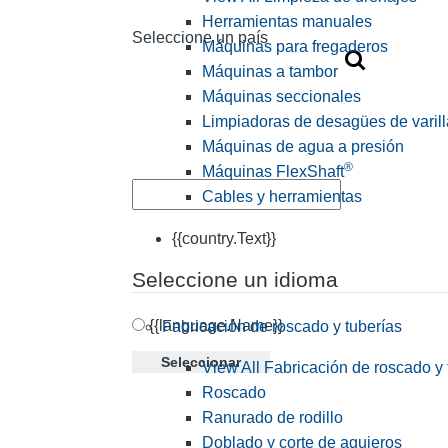
Herramientas manuales
Seleccione un país
Máquinas para fregaderos
Máquinas a tambor
Máquinas seccionales
Limpiadoras de desagües de varill
Máquinas de agua a presión
®
Máquinas FlexShaft
Cables y herramientas
{{country.Text}}
Seleccione un idioma
{{language.Name}}
Fabricación de roscado y tuberías
Seleccionar
View All Fabricación de roscado y 
Roscado
Ranurado de rodillo
Doblado y corte de agujeros