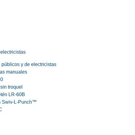
electricistas
públicos y de electricistas
cas manuales
60
in troquel
etén LR-60B
s Swiv-L-Punch™
C