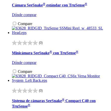
de
®
®
Cámara SeeSnake
estándar con TruSense
5
estrellas.
Dónde comprar
Compare
(0)
0.0
de
®
®
Minicámara SeeSnake
con TruSense
5
estrellas.
Dónde comprar
Compare
(0)
0.0
de
®
Sistema de cámaras SeeSnake
Compact C40 con
5
®
estrellas.
TruSense