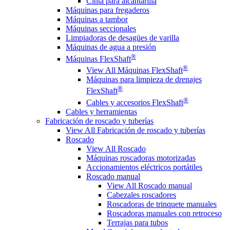
Cinta para alcantarilla
Máquinas para fregaderos
Máquinas a tambor
Máquinas seccionales
Limpiadoras de desagües de varilla
Máquinas de agua a presión
®
Máquinas FlexShaft
®
View All Máquinas FlexShaft
Máquinas para limpieza de drenajes
®
FlexShaft
®
Cables y accesorios FlexShaft
Cables y herramientas
Fabricación de roscado y tuberías
View All Fabricación de roscado y tuberías
Roscado
View All Roscado
Máquinas roscadoras motorizadas
Accionamientos eléctricos portátiles
Roscado manual
View All Roscado manual
Cabezales roscadores
Roscadoras de trinquete manuales
Roscadoras manuales con retroceso
Terrajas para tubos