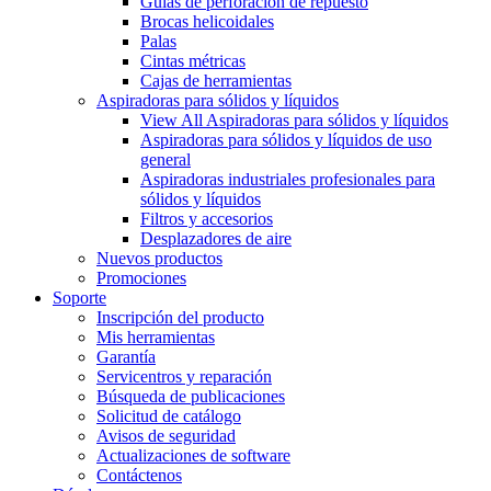
Guías de perforación de repuesto
Brocas helicoidales
Palas
Cintas métricas
Cajas de herramientas
Aspiradoras para sólidos y líquidos
View All Aspiradoras para sólidos y líquidos
Aspiradoras para sólidos y líquidos de uso
general
Aspiradoras industriales profesionales para
sólidos y líquidos
Filtros y accesorios
Desplazadores de aire
Nuevos productos
Promociones
Soporte
Inscripción del producto
Mis herramientas
Garantía
Servicentros y reparación
Búsqueda de publicaciones
Solicitud de catálogo
Avisos de seguridad
Actualizaciones de software
Contáctenos