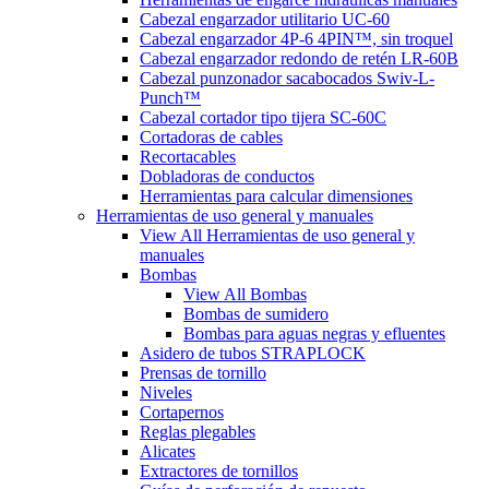
Cabezal engarzador utilitario UC-60
Cabezal engarzador 4P-6 4PIN™, sin troquel
Cabezal engarzador redondo de retén LR-60B
Cabezal punzonador sacabocados Swiv-L-
Punch™
Cabezal cortador tipo tijera SC-60C
Cortadoras de cables
Recortacables
Dobladoras de conductos
Herramientas para calcular dimensiones
Herramientas de uso general y manuales
View All Herramientas de uso general y
manuales
Bombas
View All Bombas
Bombas de sumidero
Bombas para aguas negras y efluentes
Asidero de tubos STRAPLOCK
Prensas de tornillo
Niveles
Cortapernos
Reglas plegables
Alicates
Extractores de tornillos