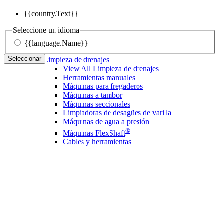
{{country.Text}}
Seleccione un idioma
{{language.Name}}
Seleccionar
Limpieza de drenajes
View All Limpieza de drenajes
Herramientas manuales
Máquinas para fregaderos
Máquinas a tambor
Máquinas seccionales
Limpiadoras de desagües de varilla
Máquinas de agua a presión
®
Máquinas FlexShaft
Cables y herramientas