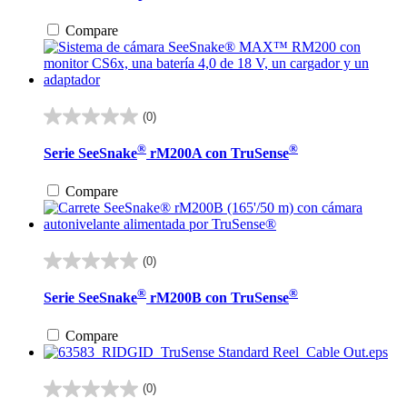
estrellas.
Compare
(0)
0.0
de
®
®
Serie SeeSnake
rM200A con TruSense
5
estrellas.
Compare
(0)
0.0
de
®
®
Serie SeeSnake
rM200B con TruSense
5
estrellas.
Compare
(0)
0.0