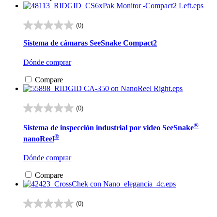
(0)
0.0
de
Sistema de cámaras SeeSnake Compact2
5
estrellas.
Dónde comprar
Compare
(0)
0.0
de
®
Sistema de inspección industrial por video SeeSnake
5
®
estrellas.
nanoReel
Dónde comprar
Compare
(0)
0.0
de