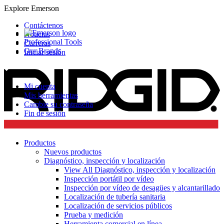
Explore Emerson
Contáctenos
Noticias
Professional Tools
Carreras
Our Brands
Iniciar sesión
Mi cuenta
Mis herramientas
Cambie su contraseña
Fin de sesión
Productos
Nuevos productos
Diagnóstico, inspección y localización
View All Diagnóstico, inspección y localización
Inspección portátil por vídeo
Inspección por vídeo de desagües y alcantarillado
Localización de tubería sanitaria
Localización de servicios públicos
Prueba y medición
Herramienta comercial en línea