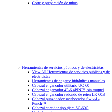
Corte y preparación de tubos
Herramientas de servicios públicos y de electricistas
View All Herramientas de servicios públicos y de
electricistas
Herramientas de engarce hidráulicas manuales
Cabezal engarzador utilitario UC-60
Cabezal engarzador 4P-6 4PIN™, sin troquel
Cabezal engarzador redondo de retén LR-60B
Cabezal punzonador sacabocados Swiv-L-
Punch™
Cabezal cortador tipo tijera SC-60C