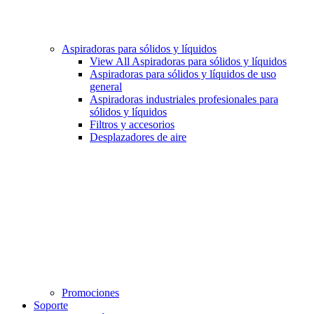
Aspiradoras para sólidos y líquidos
View All Aspiradoras para sólidos y líquidos
Aspiradoras para sólidos y líquidos de uso
general
Aspiradoras industriales profesionales para
sólidos y líquidos
Filtros y accesorios
Desplazadores de aire
Promociones
Soporte