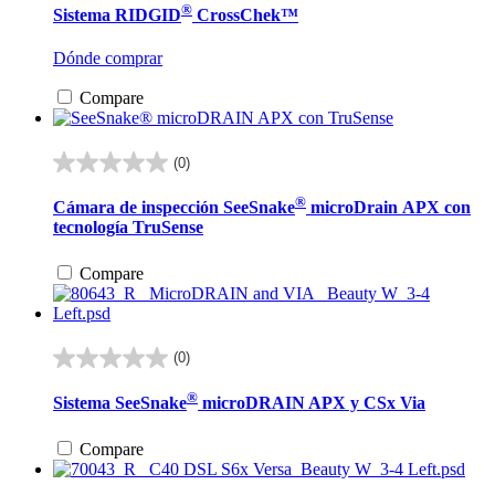
®
Sistema RIDGID
CrossChek™
5
estrellas.
Dónde comprar
Compare
(0)
0.0
de
®
Cámara de inspección SeeSnake
microDrain APX con
5
tecnología TruSense
estrellas.
Compare
(0)
0.0
de
®
Sistema SeeSnake
microDRAIN APX y CSx Via
5
estrellas.
Compare