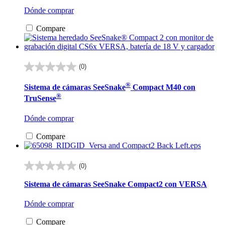
Dónde comprar
Compare
(0)
0.0
de
®
Sistema de cámaras SeeSnake
Compact M40 con
5
®
estrellas.
TruSense
Dónde comprar
Compare
(0)
0.0
de
Sistema de cámaras SeeSnake Compact2 con VERSA
5
estrellas.
Dónde comprar
Compare