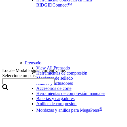
RIDGIDConnect™
Prensado
View All Prensado
Locale Modal toggle, current value:
Herramientas de compresión
Seleccione un país
Mordazas de sellado
Anillos y actuadores
Accesorios de corte
Herramientas de compresión manuales
Baterías y cargadores
Anillos de compresión
®
Mordazas y anillos para MegaPress