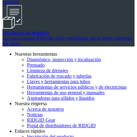
opinión!
Inscripción del producto
Las herramientas RIDGID están respaldadas por la mejor cobertura
del ramo.
Nuestras herramientas
Diagnóstico, inspección y localización
Prensado
Limpieza de drenajes
Fabricación de roscado y tuberías
Llaves y herramientas para tubos
Herramientas de servicios públicos y de electricistas
Herramientas de uso general y manuales
Aspiradoras para sólidos y líquidos
Nuestra empresa
Acerca de nosotros
Noticias
RIDGID Gear
Portal de distribuidores de RIDGID
Enlaces rápidos
Inscripción del producto