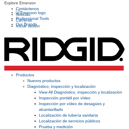
Explore Emerson
Contáctenos
Noticias
Professional Tools
Carreras
Our Brands
Iniciar sesión
Productos
Nuevos productos
Diagnóstico, inspección y localización
View All Diagnóstico, inspección y localización
Inspección portátil por vídeo
Inspección por vídeo de desagües y
alcantarillado
Localización de tubería sanitaria
Localización de servicios públicos
Prueba y medición