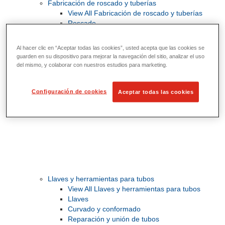
Fabricación de roscado y tuberías
View All Fabricación de roscado y tuberías
Roscado
Ranurado de rodillo
Doblado y corte de agujeros
Al hacer clic en “Aceptar todas las cookies”, usted acepta que las cookies se
Prensas y soportes de tornillo para tubos
guarden en su dispositivo para mejorar la navegación del sitio, analizar el uso
Corte y fabricación de tubos
del mismo, y colaborar con nuestros estudios para marketing.
Configuración de cookies
Aceptar todas las cookies
Llaves y herramientas para tubos
View All Llaves y herramientas para tubos
Llaves
Curvado y conformado
Reparación y unión de tubos