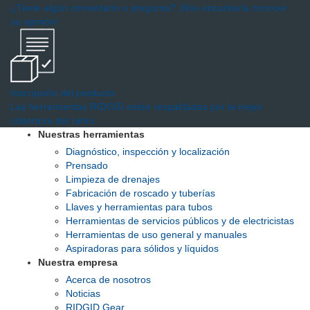
¿Tiene algún comentario o pregunta? ¡Nos encantaría conocer
su opinión!
Inscripción del producto
Las herramientas RIDGID están respaldadas por la mejor
cobertura del ramo.
Nuestras herramientas
Diagnóstico, inspección y localización
Prensado
Limpieza de drenajes
Fabricación de roscado y tuberías
Llaves y herramientas para tubos
Herramientas de servicios públicos y de electricistas
Herramientas de uso general y manuales
Aspiradoras para sólidos y líquidos
Nuestra empresa
Acerca de nosotros
Noticias
RIDGID Gear