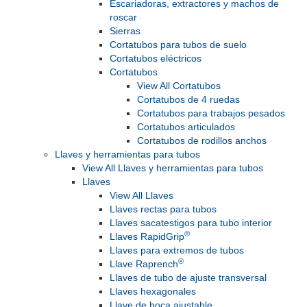
Escariadoras, extractores y machos de
roscar
Sierras
Cortatubos para tubos de suelo
Cortatubos eléctricos
Cortatubos
View All Cortatubos
Cortatubos de 4 ruedas
Cortatubos para trabajos pesados
Cortatubos articulados
Cortatubos de rodillos anchos
Llaves y herramientas para tubos
View All Llaves y herramientas para tubos
Llaves
View All Llaves
Llaves rectas para tubos
Llaves sacatestigos para tubo interior
®
Llaves RapidGrip
Llaves para extremos de tubos
®
Llave Raprench
Llaves de tubo de ajuste transversal
Llaves hexagonales
Llave de boca ajustable