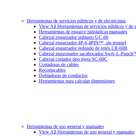
Herramientas de servicios públicos y de electricistas
View All Herramientas de servicios públicos y de el
Herramientas de engarce hidráulicas manuales
Cabezal engarzador utilitario UC-60
Cabezal engarzador 4P-6 4PIN™, sin troquel
Cabezal engarzador redondo de retén LR-60B
Cabezal punzonador sacabocados Swiv-L-Punch
Cabezal cortador tipo tijera SC-60C
Cortadoras de cables
Recortacables
Dobladoras de conductos
Herramientas para calcular dimensiones
Herramientas de uso general y manuales
View All Herramientas de uso general y manuales