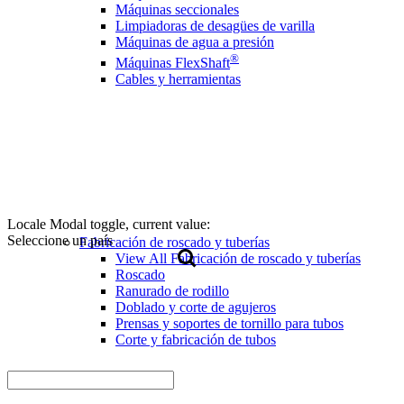
Máquinas seccionales
Limpiadoras de desagües de varilla
Máquinas de agua a presión
®
Máquinas FlexShaft
Cables y herramientas
Locale Modal toggle, current value:
Seleccione un país
Fabricación de roscado y tuberías
View All Fabricación de roscado y tuberías
Roscado
Ranurado de rodillo
Doblado y corte de agujeros
Prensas y soportes de tornillo para tubos
Corte y fabricación de tubos