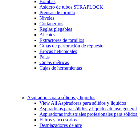
Bombas
Asidero de tubos STRAPLOCK
Prensas de tornillo
Niveles
Cortapernos
Reglas plegables
Alicates
Extractores de tornillos
Guías de perforación de repuesto
Brocas helicoidales
Palas
Cintas métricas
Cajas de herramientas
Aspiradoras para sólidos y líquidos
View All Aspiradoras para sólidos y líquidos
Aspiradoras para sólidos y líquidos de uso general
Aspiradoras industriales profesionales para sólidos
Filtros y accesorios
Desplazadores de aire