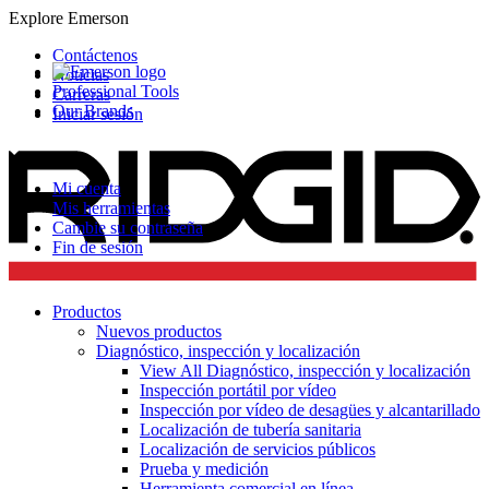
Explore Emerson
Contáctenos
Noticias
Professional Tools
Carreras
Our Brands
Iniciar sesión
Mi cuenta
Mis herramientas
Cambie su contraseña
Fin de sesión
Productos
Nuevos productos
Diagnóstico, inspección y localización
View All Diagnóstico, inspección y localización
Inspección portátil por vídeo
Inspección por vídeo de desagües y alcantarillado
Localización de tubería sanitaria
Localización de servicios públicos
Prueba y medición
Herramienta comercial en línea