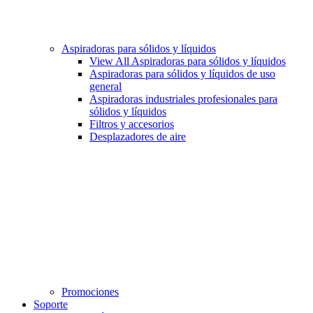
Aspiradoras para sólidos y líquidos
View All Aspiradoras para sólidos y líquidos
Aspiradoras para sólidos y líquidos de uso
general
Aspiradoras industriales profesionales para
sólidos y líquidos
Filtros y accesorios
Desplazadores de aire
Promociones
Soporte