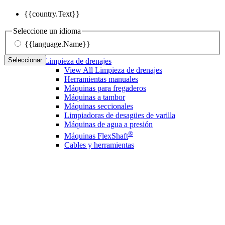
{{country.Text}}
Seleccione un idioma
{{language.Name}}
Seleccionar
Limpieza de drenajes
View All Limpieza de drenajes
Herramientas manuales
Máquinas para fregaderos
Máquinas a tambor
Máquinas seccionales
Limpiadoras de desagües de varilla
Máquinas de agua a presión
®
Máquinas FlexShaft
Cables y herramientas