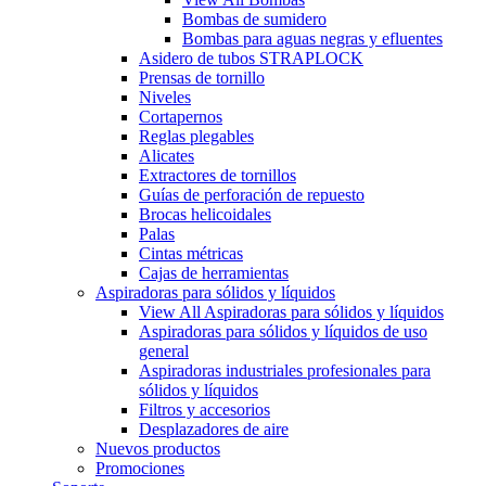
Bombas de sumidero
Bombas para aguas negras y efluentes
Asidero de tubos STRAPLOCK
Prensas de tornillo
Niveles
Cortapernos
Reglas plegables
Alicates
Extractores de tornillos
Guías de perforación de repuesto
Brocas helicoidales
Palas
Cintas métricas
Cajas de herramientas
Aspiradoras para sólidos y líquidos
View All Aspiradoras para sólidos y líquidos
Aspiradoras para sólidos y líquidos de uso
general
Aspiradoras industriales profesionales para
sólidos y líquidos
Filtros y accesorios
Desplazadores de aire
Nuevos productos
Promociones