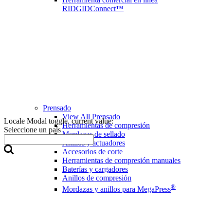
RIDGIDConnect™
Prensado
View All Prensado
Locale Modal toggle, current value:
Herramientas de compresión
Seleccione un país
Mordazas de sellado
Anillos y actuadores
Accesorios de corte
Herramientas de compresión manuales
Baterías y cargadores
Anillos de compresión
®
Mordazas y anillos para MegaPress