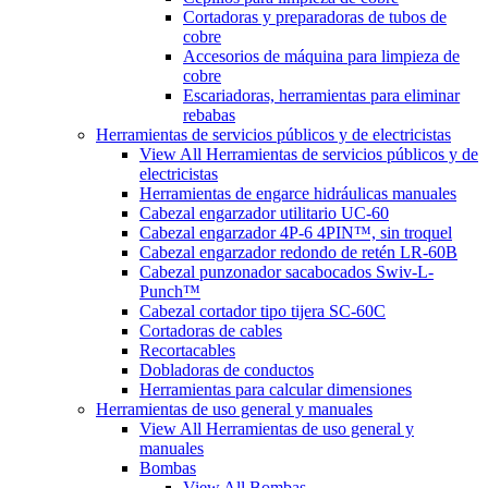
Cortadoras y preparadoras de tubos de
cobre
Accesorios de máquina para limpieza de
cobre
Escariadoras, herramientas para eliminar
rebabas
Herramientas de servicios públicos y de electricistas
View All Herramientas de servicios públicos y de
electricistas
Herramientas de engarce hidráulicas manuales
Cabezal engarzador utilitario UC-60
Cabezal engarzador 4P-6 4PIN™, sin troquel
Cabezal engarzador redondo de retén LR-60B
Cabezal punzonador sacabocados Swiv-L-
Punch™
Cabezal cortador tipo tijera SC-60C
Cortadoras de cables
Recortacables
Dobladoras de conductos
Herramientas para calcular dimensiones
Herramientas de uso general y manuales
View All Herramientas de uso general y
manuales
Bombas
View All Bombas