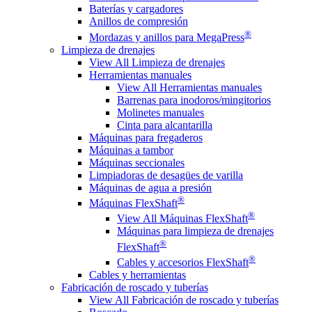
Baterías y cargadores
Anillos de compresión
®
Mordazas y anillos para MegaPress
Limpieza de drenajes
View All Limpieza de drenajes
Herramientas manuales
View All Herramientas manuales
Barrenas para inodoros/mingitorios
Molinetes manuales
Cinta para alcantarilla
Máquinas para fregaderos
Máquinas a tambor
Máquinas seccionales
Limpiadoras de desagües de varilla
Máquinas de agua a presión
®
Máquinas FlexShaft
®
View All Máquinas FlexShaft
Máquinas para limpieza de drenajes
®
FlexShaft
®
Cables y accesorios FlexShaft
Cables y herramientas
Fabricación de roscado y tuberías
View All Fabricación de roscado y tuberías