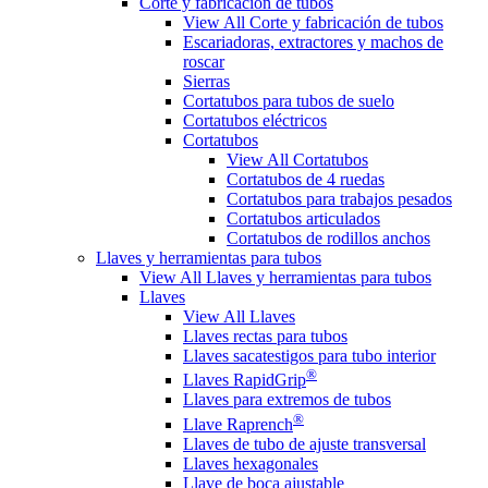
Corte y fabricación de tubos
View All Corte y fabricación de tubos
Escariadoras, extractores y machos de
roscar
Sierras
Cortatubos para tubos de suelo
Cortatubos eléctricos
Cortatubos
View All Cortatubos
Cortatubos de 4 ruedas
Cortatubos para trabajos pesados
Cortatubos articulados
Cortatubos de rodillos anchos
Llaves y herramientas para tubos
View All Llaves y herramientas para tubos
Llaves
View All Llaves
Llaves rectas para tubos
Llaves sacatestigos para tubo interior
®
Llaves RapidGrip
Llaves para extremos de tubos
®
Llave Raprench
Llaves de tubo de ajuste transversal
Llaves hexagonales
Llave de boca ajustable