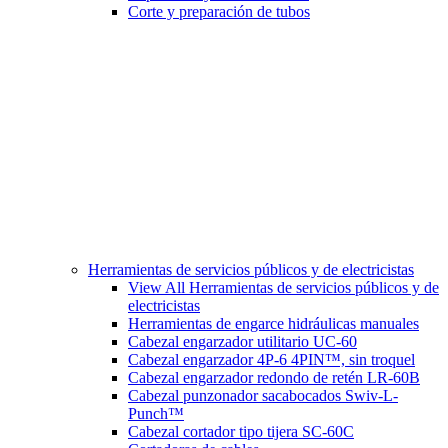
Corte y preparación de tubos
Herramientas de servicios públicos y de electricistas
View All Herramientas de servicios públicos y de
electricistas
Herramientas de engarce hidráulicas manuales
Cabezal engarzador utilitario UC-60
Cabezal engarzador 4P-6 4PIN™, sin troquel
Cabezal engarzador redondo de retén LR-60B
Cabezal punzonador sacabocados Swiv-L-
Punch™
Cabezal cortador tipo tijera SC-60C