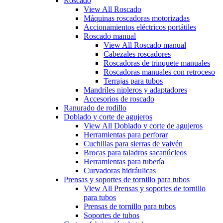
Roscado
View All Roscado
Máquinas roscadoras motorizadas
Accionamientos eléctricos portátiles
Roscado manual
View All Roscado manual
Cabezales roscadores
Roscadoras de trinquete manuales
Roscadoras manuales con retroceso
Terrajas para tubos
Mandriles nipleros y adaptadores
Accesorios de roscado
Ranurado de rodillo
Doblado y corte de agujeros
View All Doblado y corte de agujeros
Herramientas para perforar
Cuchillas para sierras de vaivén
Brocas para taladros sacanúcleos
Herramientas para tubería
Curvadoras hidráulicas
Prensas y soportes de tornillo para tubos
View All Prensas y soportes de tornillo
para tubos
Prensas de tornillo para tubos
Soportes de tubos