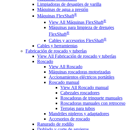
Limpiadoras de desagües de varilla
Máquinas de agua a presión
®
Máquinas FlexShaft
®
View All Máquinas FlexShaft
Máquinas para limpieza de drenajes
®
FlexShaft
®
Cables y accesorios FlexShaft
Cables y herramientas
Fabricación de roscado y tuberías
View All Fabricación de roscado y tuberías
Roscado
View All Roscado
Máquinas roscadoras motorizadas
Accionamientos eléctricos portátiles
Roscado manual
View All Roscado manual
Cabezales roscadores
Roscadoras de trinquete manuales
Roscadoras manuales con retroceso
Terrajas para tubos
Mandriles nipleros y adaptadores
Accesorios de roscado
Ranurado de rodillo
Doblado y corte de agujeros