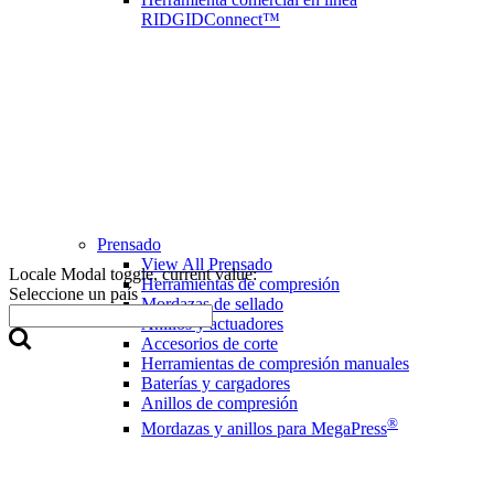
RIDGIDConnect™
Prensado
View All Prensado
Locale Modal toggle, current value:
Herramientas de compresión
Seleccione un país
Mordazas de sellado
Anillos y actuadores
Accesorios de corte
Herramientas de compresión manuales
Baterías y cargadores
Anillos de compresión
®
Mordazas y anillos para MegaPress