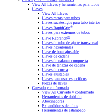
View All Llaves y herramientas para tubos
Llaves
View All Llaves
Llaves rectas para tubos
Llaves sacatestigos para tubo interior
®
Llaves RapidGrip
Llaves para extremos de tubos
®
Llave Raprench
Llaves de tubo de ajuste transversal
Llaves hexagonales
Llave de boca ajustable
Llaves de cadena
Llaves de palanca compuesta
Llave de tenazas de cadena
Llaves de correa
Llaves ajustables
Llaves para usos específicos
Piezas de llaves
Curvado y conformado
View All Curvado y conformado
Herramientas de doblado
Abocinadores
Expandidores de tubos
Herramientas de estampado