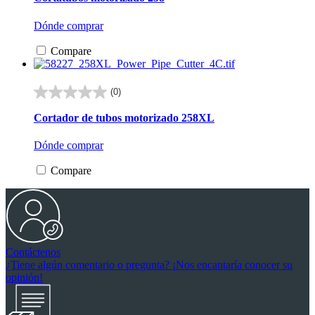
5
estrellas.
Dónde comprar
Compare
(0)
0.0
de
Cortador de tubos motorizado 258XL
5
estrellas.
Dónde comprar
Compare
Contáctenos
¿Tiene algún comentario o pregunta? ¡Nos encantaría conocer su
opinión!