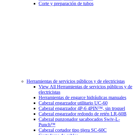
Corte y preparación de tubos
Herramientas de servicios públicos y de electricistas
View All Herramientas de servicios públicos y de
electricistas
Herramientas de engarce hidráulicas manuales
Cabezal engarzador utilitario UC-60
Cabezal engarzador 4P-6 4PIN™, sin troquel
Cabezal engarzador redondo de retén LR-60B
Cabezal punzonador sacabocados Swiv-L-
Punch™
Cabezal cortador tipo tijera SC-60C