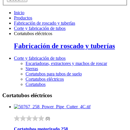
Inicio
Productos
Fabricación de roscado y tuberías
Corte y fabricación de tubos
Cortatubos eléctricos
Fabricación de roscado y tuberías
Corte y fabricación de tubos
Escariadoras, extractores y machos de roscar
Sierras
Cortatubos para tubos de suelo
Cortatubos eléctricos
Cortatubos
Cortatubos eléctricos
(0)
0.0
de
Cortatubos motorizado 258