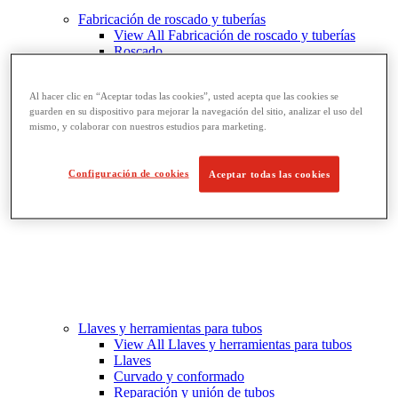
Fabricación de roscado y tuberías
View All Fabricación de roscado y tuberías
Roscado
Ranurado de rodillo
Doblado y corte de agujeros
Al hacer clic en “Aceptar todas las cookies”, usted acepta que las cookies se
Prensas y soportes de tornillo para tubos
guarden en su dispositivo para mejorar la navegación del sitio, analizar el uso del
Corte y fabricación de tubos
mismo, y colaborar con nuestros estudios para marketing.
Configuración de cookies
Aceptar todas las cookies
Llaves y herramientas para tubos
View All Llaves y herramientas para tubos
Llaves
Curvado y conformado
Reparación y unión de tubos