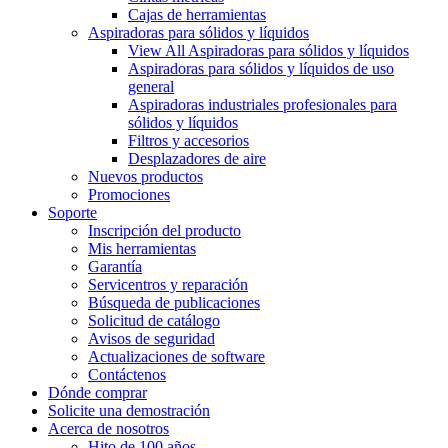
Cajas de herramientas
Aspiradoras para sólidos y líquidos
View All Aspiradoras para sólidos y líquidos
Aspiradoras para sólidos y líquidos de uso
general
Aspiradoras industriales profesionales para
sólidos y líquidos
Filtros y accesorios
Desplazadores de aire
Nuevos productos
Promociones
Soporte
Inscripción del producto
Mis herramientas
Garantía
Servicentros y reparación
Búsqueda de publicaciones
Solicitud de catálogo
Avisos de seguridad
Actualizaciones de software
Contáctenos
Dónde comprar
Solicite una demostración
Acerca de nosotros
Hito de 100 años