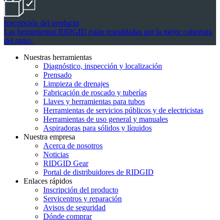
Inscripción del producto
Las herramientas RIDGID están respaldadas por la mejor cobertura
del ramo.
Nuestras herramientas
Diagnóstico, inspección y localización
Prensado
Limpieza de drenajes
Fabricación de roscado y tuberías
Llaves y herramientas para tubos
Herramientas de servicios públicos y de electricistas
Herramientas de uso general y manuales
Aspiradoras para sólidos y líquidos
Nuestra empresa
Acerca de nosotros
Noticias
RIDGID Gear
Portal de distribuidores de RIDGID
Enlaces rápidos
Inscripción del producto
Servicentros y reparación
Avisos de seguridad
Dónde comprar