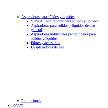
Aspiradoras para sólidos y líquidos
View All Aspiradoras para sólidos y líquidos
Aspiradoras para sólidos y líquidos de uso
general
Aspiradoras industriales profesionales para
sólidos y líquidos
Filtros y accesorios
Desplazadores de aire
Promociones
Soporte