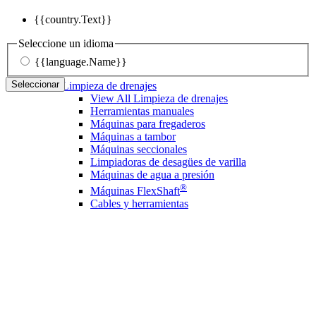
{{country.Text}}
Seleccione un idioma
{{language.Name}}
Seleccionar
Limpieza de drenajes
View All Limpieza de drenajes
Herramientas manuales
Máquinas para fregaderos
Máquinas a tambor
Máquinas seccionales
Limpiadoras de desagües de varilla
Máquinas de agua a presión
®
Máquinas FlexShaft
Cables y herramientas