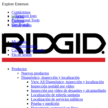
Explore Emerson
Contáctenos
Noticias
Professional Tools
Carreras
Our Brands
Iniciar sesión
Mi cuenta
Mis herramientas
Cambie su contraseña
Fin de sesión
Productos
Nuevos productos
Diagnóstico, inspección y localización
View All Diagnóstico, inspección y localización
Inspección portátil por vídeo
Inspección por vídeo de desagües y alcantarillado
Localización de tubería sanitaria
Localización de servicios públicos
Prueba y medición
Herramienta comercial en línea