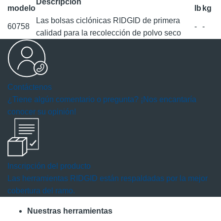
Descripción
modelo
lb
kg
Las bolsas ciclónicas RIDGID de primera
60758
-
-
calidad para la recolección de polvo seco
Contáctenos
¿Tiene algún comentario o pregunta? ¡Nos encantaría
conocer su opinión!
Inscripción del producto
Las herramientas RIDGID están respaldadas por la mejor
cobertura del ramo.
Nuestras herramientas