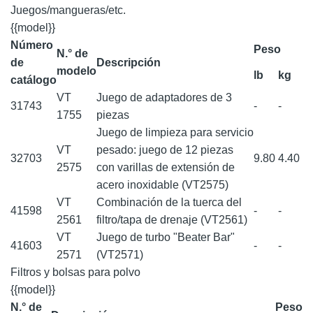
Juegos/mangueras/etc.
{{model}}
Número
Peso
N.° de
de
Descripción
modelo
lb
kg
catálogo
VT
Juego de adaptadores de 3
31743
-
-
1755
piezas
Juego de limpieza para servicio
VT
pesado: juego de 12 piezas
32703
9.80
4.40
2575
con varillas de extensión de
acero inoxidable (VT2575)
VT
Combinación de la tuerca del
41598
-
-
2561
filtro/tapa de drenaje (VT2561)
VT
Juego de turbo "Beater Bar"
41603
-
-
2571
(VT2571)
Filtros y bolsas para polvo
{{model}}
N.° de
Peso