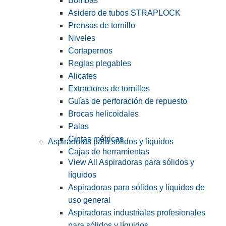
Bombas
Asidero de tubos STRAPLOCK
Prensas de tornillo
Niveles
Cortapernos
Reglas plegables
Alicates
Extractores de tornillos
Guías de perforación de repuesto
Brocas helicoidales
Palas
Cintas métricas
Aspiradoras para sólidos y líquidos
Cajas de herramientas
View All Aspiradoras para sólidos y
líquidos
Aspiradoras para sólidos y líquidos de
uso general
Aspiradoras industriales profesionales
para sólidos y líquidos