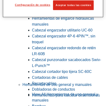
Configuración de cookies
Aceptar todas las cookies
View All Herramientas de servicios
públicos y de electricistas
Herramientas de engarce hidráulicas
manuales
Cabezal engarzador utilitario UC-60
Cabezal engarzador 4P-6 4PIN™, sin
troquel
Cabezal engarzador redondo de retén
LR-60B
Cabezal punzonador sacabocados Swiv-
L-Punch™
Cabezal cortador tipo tijera SC-60C
Cortadoras de cables
Recortacables
Herramientas de uso general y manuales
Dobladoras de conductos
View All Herramientas de uso general y
Herramientas para calcular dimensiones
manuales