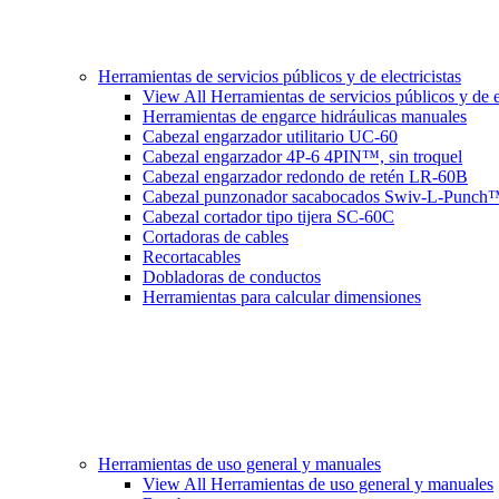
Herramientas de servicios públicos y de electricistas
View All Herramientas de servicios públicos y de el
Herramientas de engarce hidráulicas manuales
Cabezal engarzador utilitario UC-60
Cabezal engarzador 4P-6 4PIN™, sin troquel
Cabezal engarzador redondo de retén LR-60B
Cabezal punzonador sacabocados Swiv-L-Punch
Cabezal cortador tipo tijera SC-60C
Cortadoras de cables
Recortacables
Dobladoras de conductos
Herramientas para calcular dimensiones
Herramientas de uso general y manuales
View All Herramientas de uso general y manuales