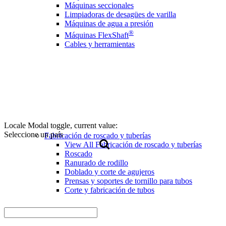
Máquinas seccionales
Limpiadoras de desagües de varilla
Máquinas de agua a presión
®
Máquinas FlexShaft
Cables y herramientas
Locale Modal toggle, current value:
Seleccione un país
Fabricación de roscado y tuberías
View All Fabricación de roscado y tuberías
Roscado
Ranurado de rodillo
Doblado y corte de agujeros
Prensas y soportes de tornillo para tubos
Corte y fabricación de tubos