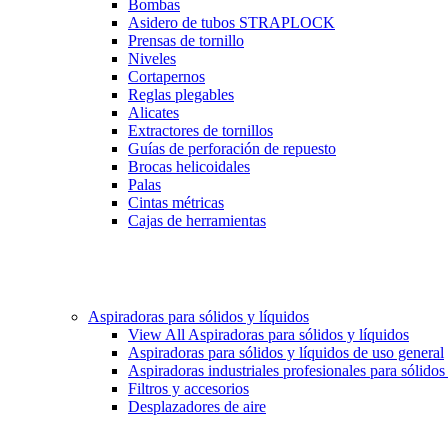
Bombas
Asidero de tubos STRAPLOCK
Prensas de tornillo
Niveles
Cortapernos
Reglas plegables
Alicates
Extractores de tornillos
Guías de perforación de repuesto
Brocas helicoidales
Palas
Cintas métricas
Cajas de herramientas
Aspiradoras para sólidos y líquidos
View All Aspiradoras para sólidos y líquidos
Aspiradoras para sólidos y líquidos de uso general
Aspiradoras industriales profesionales para sólidos
Filtros y accesorios
Desplazadores de aire