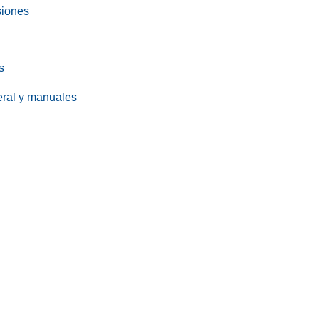
siones
s
eral y manuales