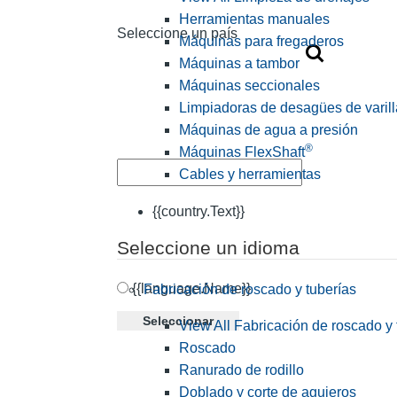
Herramientas manuales
Seleccione un país
Máquinas para fregaderos
Máquinas a tambor
Máquinas seccionales
Limpiadoras de desagües de varill
Máquinas de agua a presión
®
Máquinas FlexShaft
Cables y herramientas
{{country.Text}}
Seleccione un idioma
{{language.Name}}
Fabricación de roscado y tuberías
Seleccionar
View All Fabricación de roscado y 
Roscado
Ranurado de rodillo
Doblado y corte de agujeros