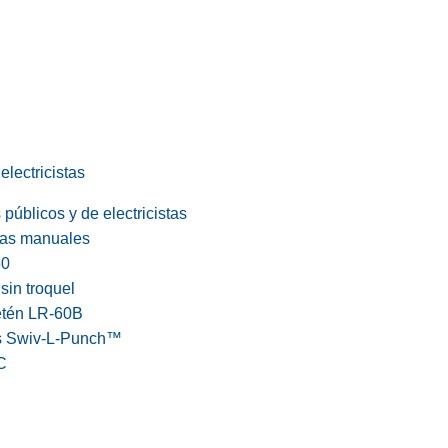
electricistas
públicos y de electricistas
cas manuales
60
in troquel
etén LR-60B
s Swiv-L-Punch™
C